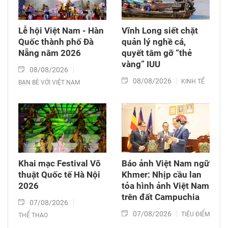
Lễ hội Việt Nam - Hàn
Vĩnh Long siết chặt
Quốc thành phố Đà
quản lý nghề cá,
Nẵng năm 2026
quyết tâm gỡ “thẻ
vàng” IUU
08/08/2026
08/08/2026
KINH TẾ
BẠN BÈ VỚI VIỆT NAM
Khai mạc Festival Võ
Báo ảnh Việt Nam ngữ
thuật Quốc tế Hà Nội
Khmer: Nhịp cầu lan
2026
tỏa hình ảnh Việt Nam
trên đất Campuchia
07/08/2026
07/08/2026
TIÊU ĐIỂM
THỂ THAO