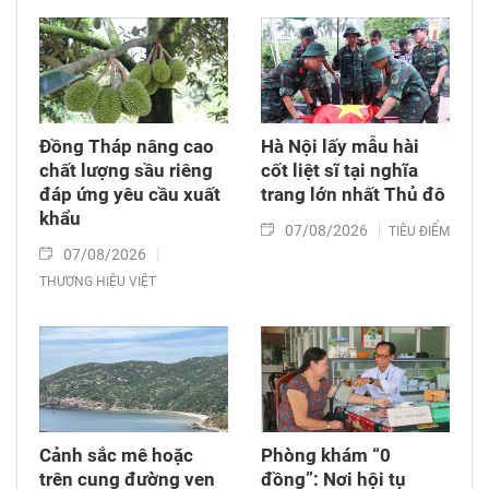
Đồng Tháp nâng cao
Hà Nội lấy mẫu hài
chất lượng sầu riêng
cốt liệt sĩ tại nghĩa
đáp ứng yêu cầu xuất
trang lớn nhất Thủ đô
khẩu
07/08/2026
TIÊU ĐIỂM
07/08/2026
THƯƠNG HIỆU VIỆT
Cảnh sắc mê hoặc
Phòng khám “0
trên cung đường ven
đồng”: Nơi hội tụ