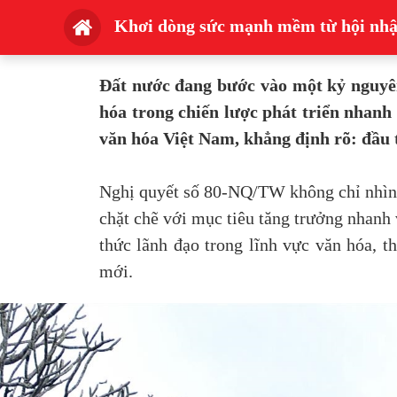
Khơi dòng sức mạnh mềm từ hội nhậ
Đất nước đang bước vào một kỷ nguyên
hóa trong chiến lược phát triển nhanh
văn hóa Việt Nam, khẳng định rõ: đầu t
Nghị quyết số 80-NQ/TW không chỉ nhìn nh
chặt chẽ với mục tiêu tăng trưởng nhanh 
thức lãnh đạo trong lĩnh vực văn hóa, t
mới.