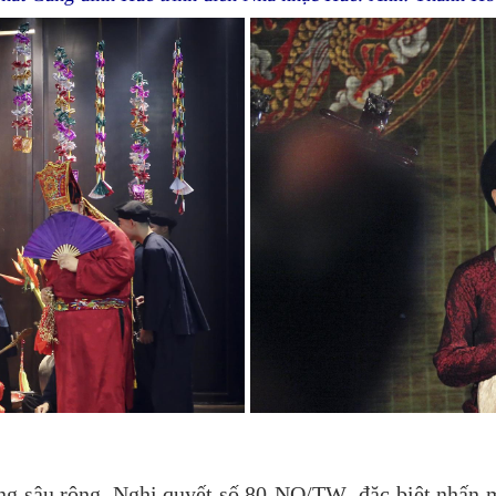
àng sâu rộng, Nghị quyết số 80-NQ/TW đặc biệt nhấn m