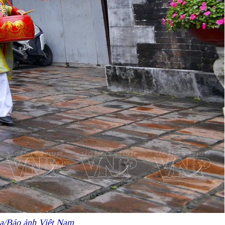
òa/Báo ảnh Việt Nam