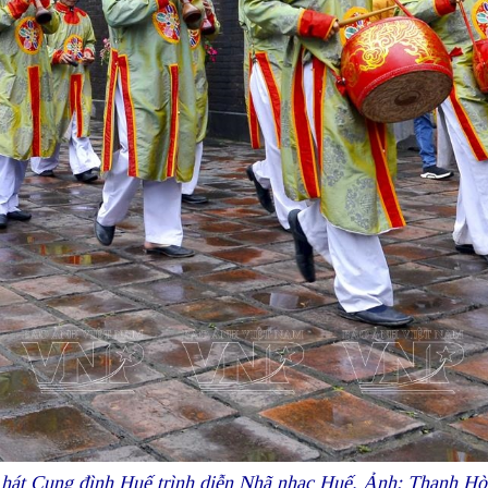
hát Cung đình Huế trình diễn Nhã nhạc Huế. Ảnh: Thanh H