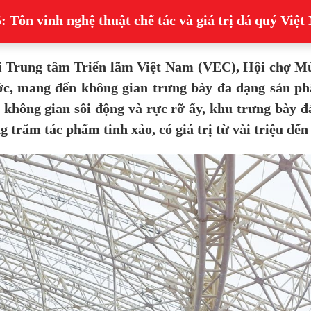
 Tôn vinh nghệ thuật chế tác và giá trị đá quý Việ
tại Trung tâm Triển lãm Việt Nam (VEC), Hội chợ Mù
ớc, mang đến không gian trưng bày đa dạng sản ph
 không gian sôi động và rực rỡ ấy, khu trưng bày đ
trăm tác phẩm tinh xảo, có giá trị từ vài triệu đến