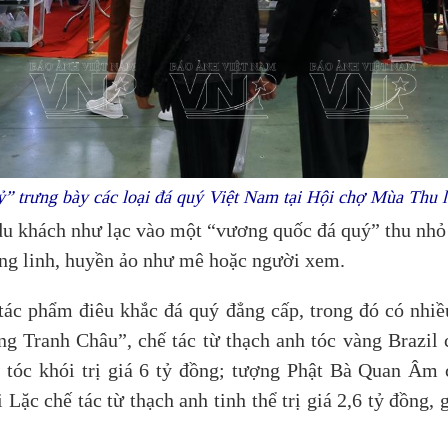
” trưng bày các loại đá quý Việt Nam tại Hội chợ Mùa Thu l
u khách như lạc vào một “vương quốc đá quý” thu nhỏ 
ung linh, huyền ảo như mê hoặc người xem.
 tác phẩm điêu khắc đá quý đẳng cấp, trong đó có nhi
g Tranh Châu”, chế tác từ thạch anh tóc vàng Brazil c
tóc khói trị giá 6 tỷ đồng; tượng Phật Bà Quan Âm
i Lặc chế tác từ thạch anh tinh thể trị giá 2,6 tỷ đồng