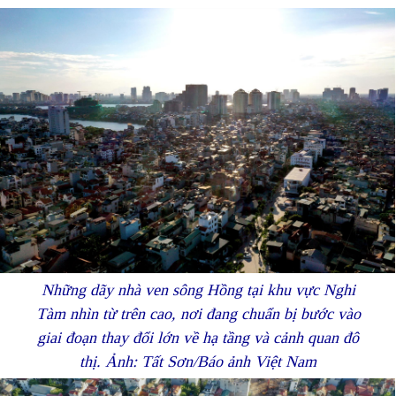
Những dãy nhà ven sông Hồng tại khu vực Nghi
Tàm nhìn từ trên cao, nơi đang chuẩn bị bước vào
giai đoạn thay đổi lớn về hạ tầng và cảnh quan đô
thị. Ảnh: Tất Sơn/Báo ảnh Việt Nam