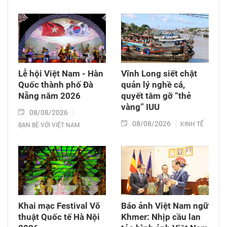
Lễ hội Việt Nam - Hàn
Vĩnh Long siết chặt
Quốc thành phố Đà
quản lý nghề cá,
Nẵng năm 2026
quyết tâm gỡ “thẻ
vàng” IUU
08/08/2026
08/08/2026
KINH TẾ
BẠN BÈ VỚI VIỆT NAM
Khai mạc Festival Võ
Báo ảnh Việt Nam ngữ
thuật Quốc tế Hà Nội
Khmer: Nhịp cầu lan