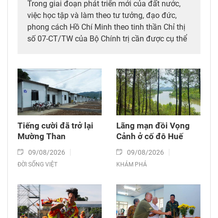
Trong giai đoạn phát triển mới của đất nước,
việc học tập và làm theo tư tưởng, đạo đức,
phong cách Hồ Chí Minh theo tinh thần Chỉ thị
số 07-CT/TW của Bộ Chính trị cần được cụ thể
hóa bằng những việc làm thiết thực, lan tỏa
tinh thần trách nhiệm, ý chí cống hiến và khát
vọng phụng sự Tổ quốc, phục vụ nhân dân.
Hành trình của thầy giáo Vũ Phong Kỳ từ một
học viên ngồi xe lăn trở thành người đào tạo
nghề, truyền cảm hứng và đồng hành cùng
cộng đồng người khuyết tật là minh chứng sinh
Tiếng cười đã trở lại
Lãng mạn đồi Vọng
động cho việc học và làm theo Bác bằng tinh
Mường Than
Cảnh ở cố đô Huế
thần nhân ái, ý chí vượt khó và sự tận tâm vì
09/08/2026
09/08/2026
cộng đồng.
ĐỜI SỐNG VIỆT
KHÁM PHÁ