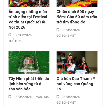
Ấn tượng những màn
Chiến dịch 500 ngày
trình diễn tại Festival
đêm: Gần 60 năm trăn
Võ thuật Quốc tế Hà
trở tìm đồng đội
Nội 2026
08/08/2026
09/08/2026
ĐỜI SỐNG VIỆT
THỂ THAO
Tây Ninh phát triển du
Giữ hồn Dao Thanh Y
lịch bền vững từ di
nơi vùng cao Quảng
sản văn hóa
La
08/08/2026
08/08/2026
VĂN HÓA
ĐỜI SỐNG VIỆT