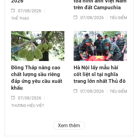
2026
tỏa hình ảnh Việt Nam
trên đất Campuchia
07/08/2026
07/08/2026
TIÊU ĐIỂM
THỂ THAO
Đồng Tháp nâng cao
Hà Nội lấy mẫu hài
chất lượng sầu riêng
cốt liệt sĩ tại nghĩa
đáp ứng yêu cầu xuất
trang lớn nhất Thủ đô
khẩu
07/08/2026
TIÊU ĐIỂM
07/08/2026
THƯƠNG HIỆU VIỆT
Xem thêm