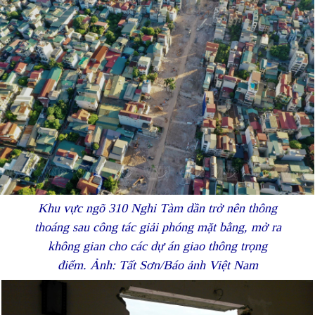
Khu vực ngõ 310 Nghi Tàm dần trở nên thông
thoáng sau công tác giải phóng mặt bằng, mở ra
không gian cho các dự án giao thông trọng
điểm. Ảnh: Tất Sơn/Báo ảnh Việt Nam