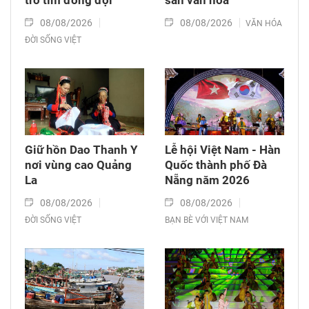
08/08/2026
08/08/2026
VĂN HÓA
ĐỜI SỐNG VIỆT
Giữ hồn Dao Thanh Y
Lễ hội Việt Nam - Hàn
nơi vùng cao Quảng
Quốc thành phố Đà
La
Nẵng năm 2026
08/08/2026
08/08/2026
ĐỜI SỐNG VIỆT
BẠN BÈ VỚI VIỆT NAM