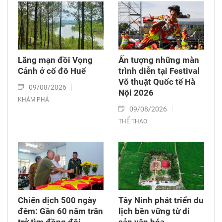
Lãng mạn đồi Vọng
Ấn tượng những màn
Cảnh ở cố đô Huế
trình diễn tại Festival
Võ thuật Quốc tế Hà
09/08/2026
Nội 2026
KHÁM PHÁ
09/08/2026
THỂ THAO
Chiến dịch 500 ngày
Tây Ninh phát triển du
đêm: Gần 60 năm trăn
lịch bền vững từ di
trở tìm đồng đội
sản văn hóa