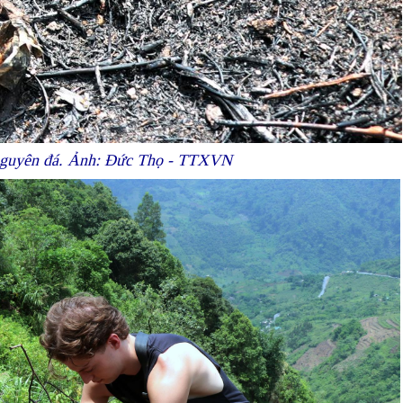
o nguyên đá. Ảnh: Đức Thọ - TTXVN