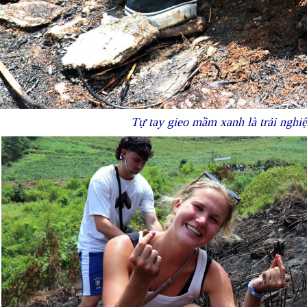
Tự tay gieo mầm xanh là trải ngh