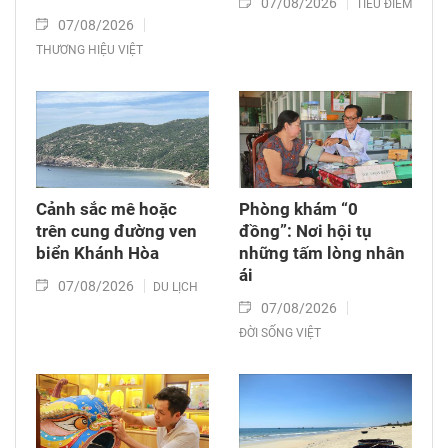
07/08/2026
TIÊU ĐIỂM
07/08/2026
THƯƠNG HIỆU VIỆT
Cảnh sắc mê hoặc
Phòng khám “0
trên cung đường ven
đồng”: Nơi hội tụ
biển Khánh Hòa
những tấm lòng nhân
ái
07/08/2026
DU LỊCH
07/08/2026
ĐỜI SỐNG VIỆT