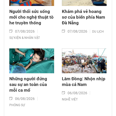
Người thổi sức sống
Khám phá vẻ hoang
mới cho nghệ thuật tò
sơ của biển phía Nam
he truyền thống
Đà Nẵng
07/08/2026
07/08/2026
DU LỊCH
SỰ KIỆN & NHÂN VẬT
Những người đứng
Lâm Đồng: Nhộn nhịp
sau sự an toàn của
mùa cá Nam
mỗi ca mổ
06/08/2026
06/08/2026
NGHỀ VIỆT
PHÓNG SỰ