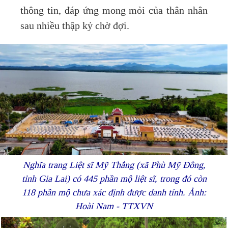
thông tin, đáp ứng mong mỏi của thân nhân
sau nhiều thập kỷ chờ đợi.
Nghĩa trang Liệt sĩ Mỹ Thắng (xã Phù Mỹ Đông,
tỉnh Gia Lai) có 445 phần mộ liệt sĩ, trong đó còn
118 phần mộ chưa xác định được danh tính. Ảnh:
Hoài Nam - TTXVN