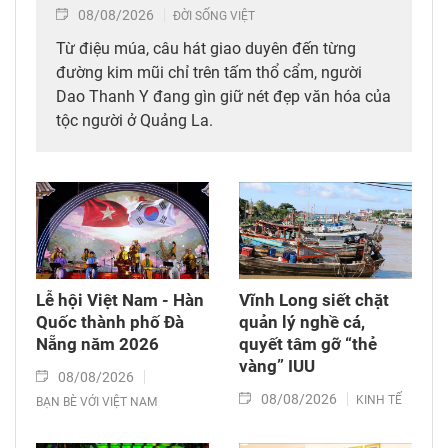
08/08/2026
ĐỜI SỐNG VIỆT
Từ điệu múa, câu hát giao duyên đến từng
đường kim mũi chỉ trên tấm thổ cẩm, người
Dao Thanh Y đang gìn giữ nét đẹp văn hóa của
tộc người ở Quảng La.
Lễ hội Việt Nam - Hàn
Vĩnh Long siết chặt
Quốc thành phố Đà
quản lý nghề cá,
Nẵng năm 2026
quyết tâm gỡ “thẻ
vàng” IUU
08/08/2026
08/08/2026
KINH TẾ
BẠN BÈ VỚI VIỆT NAM