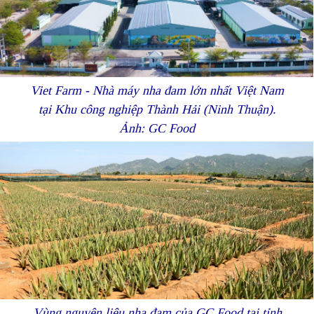
Viet Farm - Nhà máy nha đam lớn nhất Việt Nam
tại Khu công nghiệp Thành Hải (Ninh Thuận).
Ảnh: GC Food
Vùng nguyên liệu nha đam của GC Food tại tỉnh