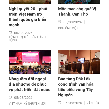
Nghị quyết 20 - phát
Mộc mạc chợ quê Vị
triển Việt Nam trở
Thanh, Cần Thơ
thành quốc gia biển
05/08/2026
mạnh
ĐỜI SỐNG VIỆT
06/08/2026
TỪ NGHỊ QUYẾT ĐẾN HÀNH
ĐỘNG
Nâng tầm đối ngoại
Bảo tàng Đắk Lắk,
địa phương để phục
công trình văn hóa
vụ phát triển đất nước
tiêu biểu vùng Tây
Nguyên
05/08/2026
05/08/2026
VĂN HÓA
VIỆT NAM- KỶ NGUYÊN MỚI