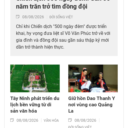
năm trăn trở tìm đồng đội
08/08/2026
ĐỜI SỐNG VIỆT
Chỉ khi Chiến dịch "500 ngày đêm" được triển
khai, hy vọng đưa liệt sĩ Võ Văn Phúc trở về với
gia đình và đồng đội sau gần sáu thập kỷ mới
dần trở thành hiện thực.
Tây Ninh phát triển du
Giữ hồn Dao Thanh Y
lịch bền vững từ di
nơi vùng cao Quảng
sản văn hóa
La
08/08/2026
08/08/2026
VĂN HÓA
ĐỜI SỐNG VIỆT