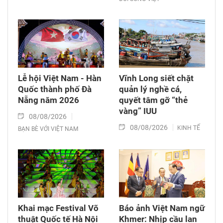
Lễ hội Việt Nam - Hàn
Vĩnh Long siết chặt
Quốc thành phố Đà
quản lý nghề cá,
Nẵng năm 2026
quyết tâm gỡ “thẻ
vàng” IUU
08/08/2026
08/08/2026
KINH TẾ
BẠN BÈ VỚI VIỆT NAM
Khai mạc Festival Võ
Báo ảnh Việt Nam ngữ
thuật Quốc tế Hà Nội
Khmer: Nhịp cầu lan