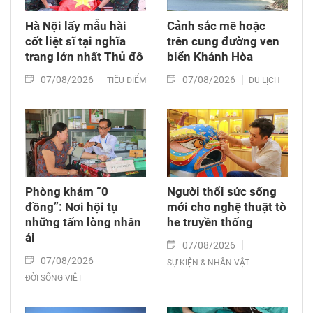
Hà Nội lấy mẫu hài
Cảnh sắc mê hoặc
cốt liệt sĩ tại nghĩa
trên cung đường ven
trang lớn nhất Thủ đô
biển Khánh Hòa
07/08/2026
07/08/2026
TIÊU ĐIỂM
DU LỊCH
Phòng khám “0
Người thổi sức sống
đồng”: Nơi hội tụ
mới cho nghệ thuật tò
những tấm lòng nhân
he truyền thống
ái
07/08/2026
07/08/2026
SỰ KIỆN & NHÂN VẬT
ĐỜI SỐNG VIỆT