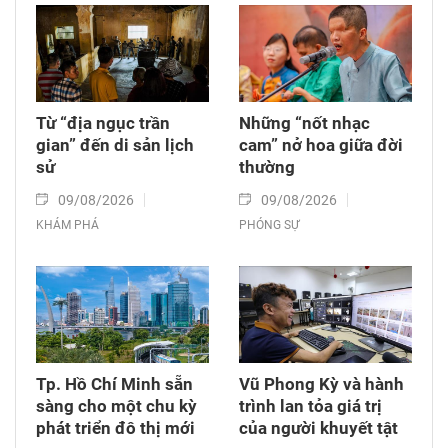
Từ “địa ngục trần
Những “nốt nhạc
gian” đến di sản lịch
cam” nở hoa giữa đời
sử
thường
09/08/2026
09/08/2026
KHÁM PHÁ
PHÓNG SỰ
Tp. Hồ Chí Minh sẵn
Vũ Phong Kỳ và hành
sàng cho một chu kỳ
trình lan tỏa giá trị
phát triển đô thị mới
của người khuyết tật