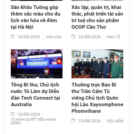
Sân khấu Tuồng góp
Xác lập, quản trị, khai
thêm sắc màu cho du
thác, phát triển tài sản
lịch văn hóa về đêm
trí tuệ cho sản phẩm
tại Hà Nội
OCOP Cần Thơ
10/08/2026
10/08/2026
VĂN HÓA
KINH TẾ
Tổng Bí thư, Chủ tịch
Thường trực Ban Bí
nước Tô Lâm dự Diễn
thư Trần Cẩm Tú
đàn Tech Connect tại
viếng Chủ tịch Quốc
Australia
hội Lào Xaysomphone
Phomvihane
10/08/2026
TỪ NGHỊ QUYẾT ĐẾN HÀNH
10/08/2026
TIÊU ĐIỂM
ĐỘNG