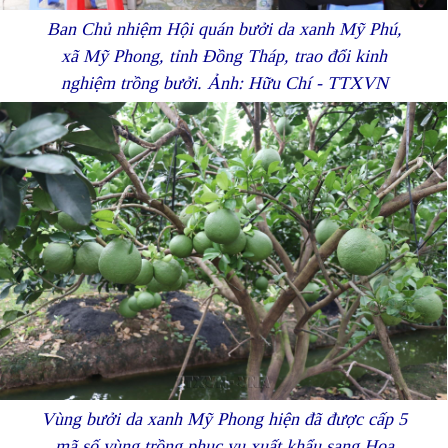
Ban Chủ nhiệm Hội quán bưởi da xanh Mỹ Phú,
xã Mỹ Phong, tỉnh Đồng Tháp, trao đổi kinh
nghiệm trồng bưởi. Ảnh: Hữu Chí - TTXVN
Vùng bưởi da xanh Mỹ Phong hiện đã được cấp 5
mã số vùng trồng phục vụ xuất khẩu sang Hoa