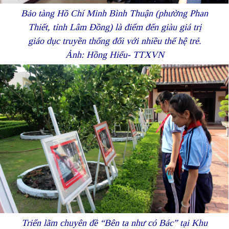
Bảo tàng Hồ Chí Minh Bình Thuận (phường Phan
Thiết, tỉnh Lâm Đồng) là điểm đến giàu giá trị
giáo dục truyền thống đối với nhiều thế hệ trẻ.
Ảnh: Hồng Hiếu- TTXVN
Triển lãm chuyên đề “Bên ta như có Bác” tại Khu