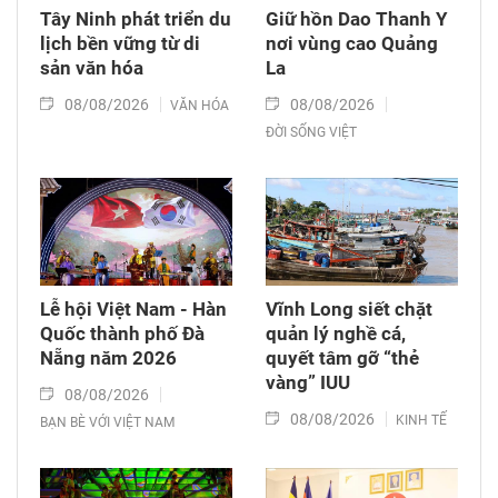
Tây Ninh phát triển du
Giữ hồn Dao Thanh Y
lịch bền vững từ di
nơi vùng cao Quảng
sản văn hóa
La
08/08/2026
08/08/2026
VĂN HÓA
ĐỜI SỐNG VIỆT
Lễ hội Việt Nam - Hàn
Vĩnh Long siết chặt
Quốc thành phố Đà
quản lý nghề cá,
Nẵng năm 2026
quyết tâm gỡ “thẻ
vàng” IUU
08/08/2026
08/08/2026
KINH TẾ
BẠN BÈ VỚI VIỆT NAM