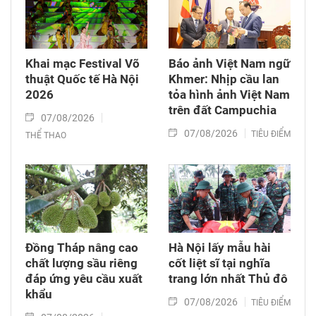
Khai mạc Festival Võ
Báo ảnh Việt Nam ngữ
thuật Quốc tế Hà Nội
Khmer: Nhịp cầu lan
2026
tỏa hình ảnh Việt Nam
trên đất Campuchia
07/08/2026
07/08/2026
TIÊU ĐIỂM
THỂ THAO
Đồng Tháp nâng cao
Hà Nội lấy mẫu hài
chất lượng sầu riêng
cốt liệt sĩ tại nghĩa
đáp ứng yêu cầu xuất
trang lớn nhất Thủ đô
khẩu
07/08/2026
TIÊU ĐIỂM