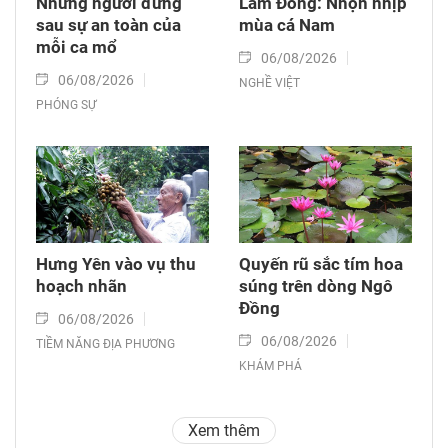
Những người đứng
Lâm Đồng: Nhộn nhịp
sau sự an toàn của
mùa cá Nam
mỗi ca mổ
06/08/2026
06/08/2026
NGHỀ VIỆT
PHÓNG SỰ
Hưng Yên vào vụ thu
Quyến rũ sắc tím hoa
hoạch nhãn
súng trên dòng Ngô
Đồng
06/08/2026
06/08/2026
TIỀM NĂNG ĐỊA PHƯƠNG
KHÁM PHÁ
Xem thêm