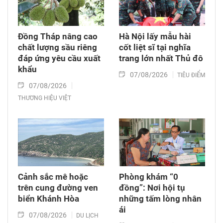
Đồng Tháp nâng cao
Hà Nội lấy mẫu hài
chất lượng sầu riêng
cốt liệt sĩ tại nghĩa
đáp ứng yêu cầu xuất
trang lớn nhất Thủ đô
khẩu
07/08/2026
TIÊU ĐIỂM
07/08/2026
THƯƠNG HIỆU VIỆT
Cảnh sắc mê hoặc
Phòng khám “0
trên cung đường ven
đồng”: Nơi hội tụ
biển Khánh Hòa
những tấm lòng nhân
ái
07/08/2026
DU LỊCH