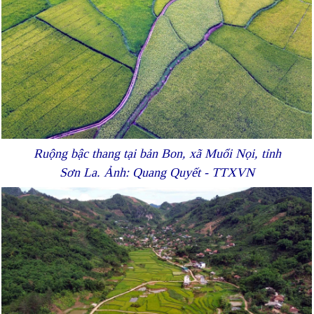
Ruộng bậc thang tại bản Bon, xã Muổi Nọi, tỉnh
Sơn La. Ảnh: Quang Quyết - TTXVN