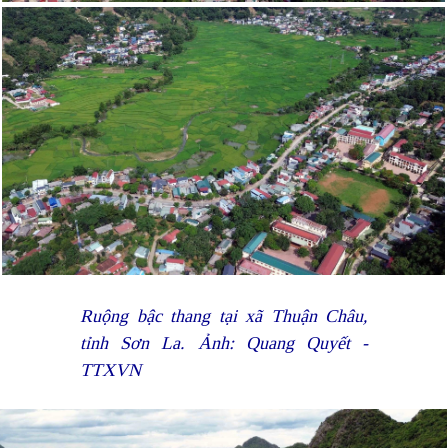
Ruộng bậc thang tại xã Thuận Châu,
tỉnh Sơn La. Ảnh: Quang Quyết -
TTXVN