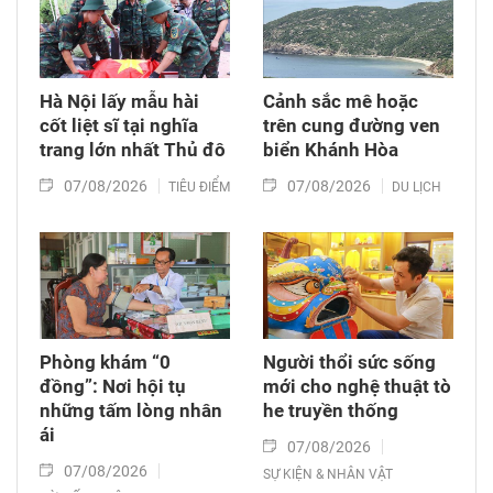
Hà Nội lấy mẫu hài
Cảnh sắc mê hoặc
cốt liệt sĩ tại nghĩa
trên cung đường ven
trang lớn nhất Thủ đô
biển Khánh Hòa
07/08/2026
07/08/2026
TIÊU ĐIỂM
DU LỊCH
Phòng khám “0
Người thổi sức sống
đồng”: Nơi hội tụ
mới cho nghệ thuật tò
những tấm lòng nhân
he truyền thống
ái
07/08/2026
07/08/2026
SỰ KIỆN & NHÂN VẬT