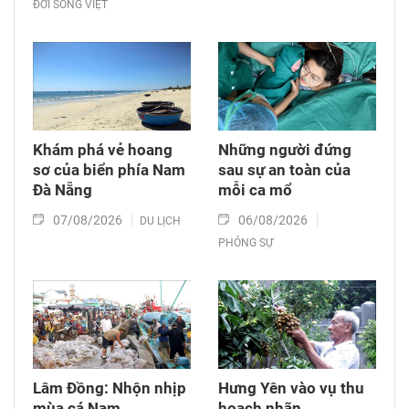
ĐỜI SỐNG VIỆT
Khám phá vẻ hoang
Những người đứng
sơ của biển phía Nam
sau sự an toàn của
Đà Nẵng
mỗi ca mổ
07/08/2026
06/08/2026
DU LỊCH
PHÓNG SỰ
Lâm Đồng: Nhộn nhịp
Hưng Yên vào vụ thu
mùa cá Nam
hoạch nhãn