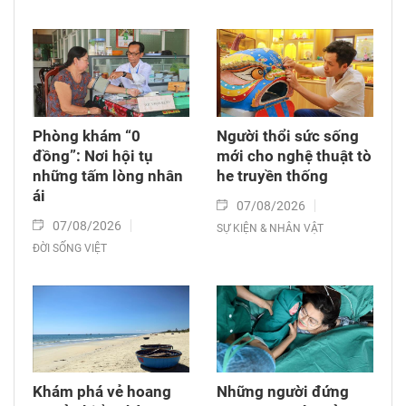
Phòng khám “0
Người thổi sức sống
đồng”: Nơi hội tụ
mới cho nghệ thuật tò
những tấm lòng nhân
he truyền thống
ái
07/08/2026
07/08/2026
SỰ KIỆN & NHÂN VẬT
ĐỜI SỐNG VIỆT
Khám phá vẻ hoang
Những người đứng