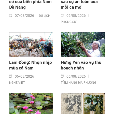
sơ của biển phía Nam
sau sự an toàn của
Đà Nẵng
mỗi ca mổ
07/08/2026
06/08/2026
DU LỊCH
PHÓNG SỰ
Lâm Đồng: Nhộn nhịp
Hưng Yên vào vụ thu
mùa cá Nam
hoạch nhãn
06/08/2026
06/08/2026
NGHỀ VIỆT
TIỀM NĂNG ĐỊA PHƯƠNG