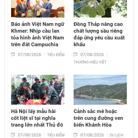
Báo ảnh Việt Nam ngữ
Đồng Tháp nâng cao
Khmer: Nhịp cầu lan
chất lượng sầu riêng
tỏa hình ảnh Việt Nam
đáp ứng yêu cầu xuất
trên đất Campuchia
khẩu
07/08/2026
07/08/2026
TIÊU ĐIỂM
THƯƠNG HIỆU VIỆT
Hà Nội lấy mẫu hài
Cảnh sắc mê hoặc
cốt liệt sĩ tại nghĩa
trên cung đường ven
trang lớn nhất Thủ đô
biển Khánh Hòa
07/08/2026
07/08/2026
TIÊU ĐIỂM
DU LỊCH