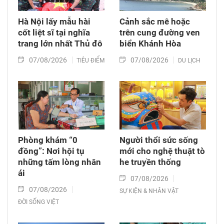
Hà Nội lấy mẫu hài
Cảnh sắc mê hoặc
cốt liệt sĩ tại nghĩa
trên cung đường ven
trang lớn nhất Thủ đô
biển Khánh Hòa
07/08/2026
07/08/2026
TIÊU ĐIỂM
DU LỊCH
Phòng khám “0
Người thổi sức sống
đồng”: Nơi hội tụ
mới cho nghệ thuật tò
những tấm lòng nhân
he truyền thống
ái
07/08/2026
07/08/2026
SỰ KIỆN & NHÂN VẬT
ĐỜI SỐNG VIỆT