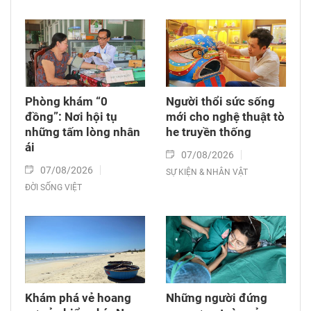
Phòng khám “0
Người thổi sức sống
đồng”: Nơi hội tụ
mới cho nghệ thuật tò
những tấm lòng nhân
he truyền thống
ái
07/08/2026
07/08/2026
SỰ KIỆN & NHÂN VẬT
ĐỜI SỐNG VIỆT
Khám phá vẻ hoang
Những người đứng