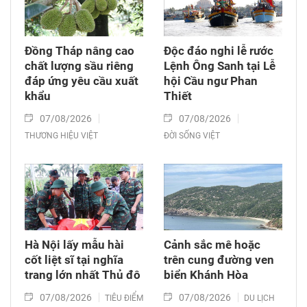
Đồng Tháp nâng cao
Độc đáo nghi lễ rước
chất lượng sầu riêng
Lệnh Ông Sanh tại Lễ
đáp ứng yêu cầu xuất
hội Cầu ngư Phan
khẩu
Thiết
07/08/2026
07/08/2026
THƯƠNG HIỆU VIỆT
ĐỜI SỐNG VIỆT
Hà Nội lấy mẫu hài
Cảnh sắc mê hoặc
cốt liệt sĩ tại nghĩa
trên cung đường ven
trang lớn nhất Thủ đô
biển Khánh Hòa
07/08/2026
07/08/2026
TIÊU ĐIỂM
DU LỊCH