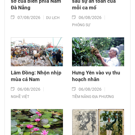
sơ của biển phía Nam
sau sự an toàn của
Đà Nẵng
mỗi ca mổ
07/08/2026
06/08/2026
DU LỊCH
PHÓNG SỰ
Lâm Đồng: Nhộn nhịp
Hưng Yên vào vụ thu
mùa cá Nam
hoạch nhãn
06/08/2026
06/08/2026
NGHỀ VIỆT
TIỀM NĂNG ĐỊA PHƯƠNG