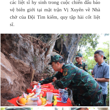
các liệt sĩ hy sinh trong cuộc chiến đấu bảo
vệ biên giới tại mặt trận Vị Xuyên về Nhà
chờ của Đội Tìm kiếm, quy tập hài cốt liệt
sĩ.