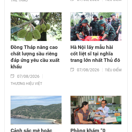
THỂ THAO
Đồng Tháp nâng cao
Hà Nội lấy mẫu hài
chất lượng sầu riêng
cốt liệt sĩ tại nghĩa
đáp ứng yêu cầu xuất
trang lớn nhất Thủ đô
khẩu
07/08/2026
TIÊU ĐIỂM
07/08/2026
THƯƠNG HIỆU VIỆT
Cảnh sắc mê hoặc
Phòng khám “0