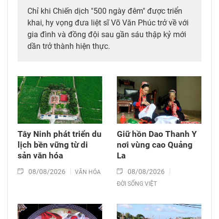
Chỉ khi Chiến dịch "500 ngày đêm" được triển
khai, hy vọng đưa liệt sĩ Võ Văn Phúc trở về với
gia đình và đồng đội sau gần sáu thập kỷ mới
dần trở thành hiện thực.
Tây Ninh phát triển du
Giữ hồn Dao Thanh Y
lịch bền vững từ di
nơi vùng cao Quảng
sản văn hóa
La
08/08/2026
08/08/2026
VĂN HÓA
ĐỜI SỐNG VIỆT