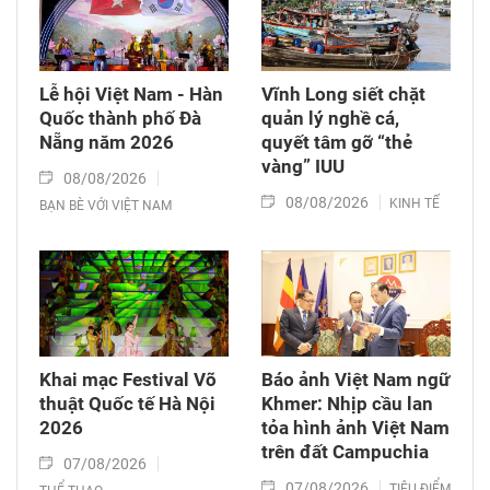
Lễ hội Việt Nam - Hàn
Vĩnh Long siết chặt
Quốc thành phố Đà
quản lý nghề cá,
Nẵng năm 2026
quyết tâm gỡ “thẻ
vàng” IUU
08/08/2026
08/08/2026
KINH TẾ
BẠN BÈ VỚI VIỆT NAM
Khai mạc Festival Võ
Báo ảnh Việt Nam ngữ
thuật Quốc tế Hà Nội
Khmer: Nhịp cầu lan
2026
tỏa hình ảnh Việt Nam
trên đất Campuchia
07/08/2026
07/08/2026
TIÊU ĐIỂM