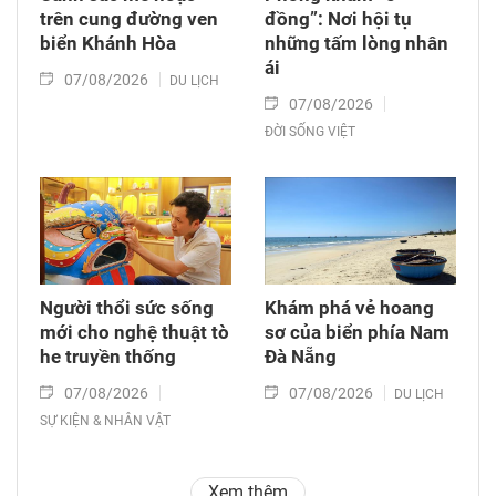
trên cung đường ven
đồng”: Nơi hội tụ
biển Khánh Hòa
những tấm lòng nhân
ái
07/08/2026
DU LỊCH
07/08/2026
ĐỜI SỐNG VIỆT
Người thổi sức sống
Khám phá vẻ hoang
mới cho nghệ thuật tò
sơ của biển phía Nam
he truyền thống
Đà Nẵng
07/08/2026
07/08/2026
DU LỊCH
SỰ KIỆN & NHÂN VẬT
Xem thêm