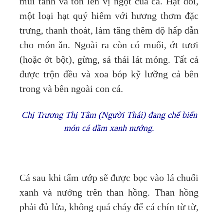
mùi tanh và tôn lên vị ngọt của cá. Hạt dổi,
một loại hạt quý hiếm với hương thơm đặc
trưng, thanh thoát, làm tăng thêm độ hấp dẫn
cho món ăn. Ngoài ra còn có muối, ớt tươi
(hoặc ớt bột), gừng, sả thái lát mỏng. Tất cả
được trộn đều và xoa bóp kỹ lưỡng cả bên
trong và bên ngoài con cá.
Chị Trương Thị Tâm (Người Thái) đang chế biến
món cá dầm xanh nướng.
Cá sau khi tẩm ướp sẽ được bọc vào lá chuối
xanh và nướng trên than hồng. Than hồng
phải đủ lửa, không quá cháy để cá chín từ từ,