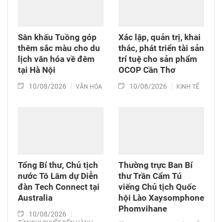
Sân khấu Tuồng góp
Xác lập, quản trị, khai
thêm sắc màu cho du
thác, phát triển tài sản
lịch văn hóa về đêm
trí tuệ cho sản phẩm
tại Hà Nội
OCOP Cần Thơ
10/08/2026
10/08/2026
VĂN HÓA
KINH TẾ
Tổng Bí thư, Chủ tịch
Thường trực Ban Bí
nước Tô Lâm dự Diễn
thư Trần Cẩm Tú
đàn Tech Connect tại
viếng Chủ tịch Quốc
Australia
hội Lào Xaysomphone
Phomvihane
10/08/2026