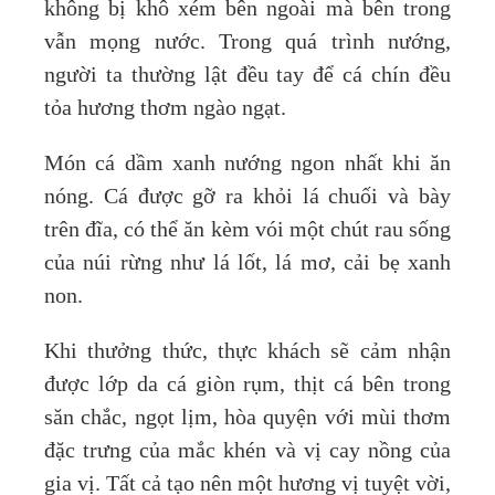
không bị khô xém bên ngoài mà bên trong
vẫn mọng nước. Trong quá trình nướng,
người ta thường lật đều tay để cá chín đều
tỏa hương thơm ngào ngạt.
Món cá dầm xanh nướng ngon nhất khi ăn
nóng. Cá được gỡ ra khỏi lá chuối và bày
trên đĩa, có thể ăn kèm vói một chút rau sống
của núi rừng như lá lốt, lá mơ, cải bẹ xanh
non.
Khi thưởng thức, thực khách sẽ cảm nhận
được lớp da cá giòn rụm, thịt cá bên trong
săn chắc, ngọt lịm, hòa quyện với mùi thơm
đặc trưng của mắc khén và vị cay nồng của
gia vị. Tất cả tạo nên một hương vị tuyệt vời,