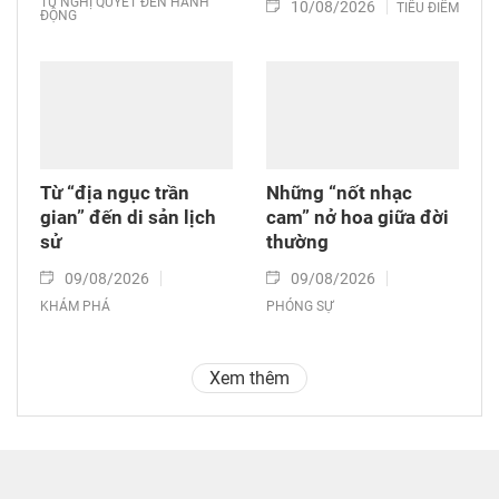
TỪ NGHỊ QUYẾT ĐẾN HÀNH
10/08/2026
TIÊU ĐIỂM
ĐỘNG
Từ “địa ngục trần
Những “nốt nhạc
gian” đến di sản lịch
cam” nở hoa giữa đời
sử
thường
09/08/2026
09/08/2026
KHÁM PHÁ
PHÓNG SỰ
Xem thêm