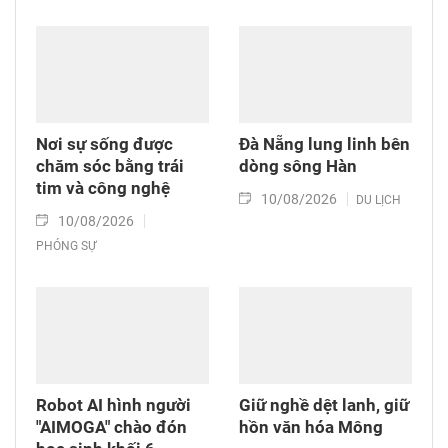
DK1. Trong chuyến công tác này, Giáo sư, Tiến
sĩ (GS.TS.) Thứ trưởng Bộ Y tế Trần Văn Thuấn
đã có những chia sẻ về thực tế y tế biển đảo
hiện nay cũng như định hướng phát triển trong
thời gian tới…
Nơi sự sống được
Đà Nẵng lung linh bên
chăm sóc bằng trái
dòng sông Hàn
tim và công nghệ
10/08/2026
DU LỊCH
10/08/2026
PHÓNG SỰ
Robot AI hình người
Giữ nghề dệt lanh, giữ
"AIMOGA" chào đón
hồn văn hóa Mông