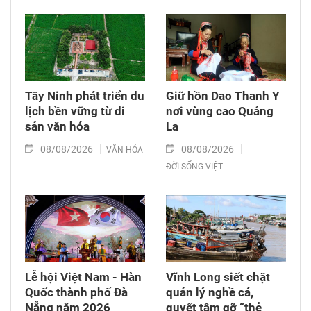
Tây Ninh phát triển du
Giữ hồn Dao Thanh Y
lịch bền vững từ di
nơi vùng cao Quảng
sản văn hóa
La
08/08/2026
08/08/2026
VĂN HÓA
ĐỜI SỐNG VIỆT
Lễ hội Việt Nam - Hàn
Vĩnh Long siết chặt
Quốc thành phố Đà
quản lý nghề cá,
Nẵng năm 2026
quyết tâm gỡ “thẻ