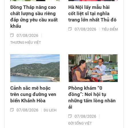
Đồng Tháp nâng cao
Hà Nội lấy mẫu hài
chất lượng sầu riêng
cốt liệt sĩ tại nghĩa
đáp ứng yêu cầu xuất
trang lớn nhất Thủ đô
khẩu
07/08/2026
TIÊU ĐIỂM
07/08/2026
THƯƠNG HIỆU VIỆT
Cảnh sắc mê hoặc
Phòng khám “0
trên cung đường ven
đồng”: Nơi hội tụ
biển Khánh Hòa
những tấm lòng nhân
ái
07/08/2026
DU LỊCH
07/08/2026
ĐỜI SỐNG VIỆT