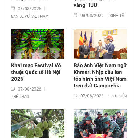
vàng” IUU
08/08/2026
08/08/2026
KINH TẾ
BẠN BÈ VỚI VIỆT NAM
Khai mạc Festival Võ
Báo ảnh Việt Nam ngữ
thuật Quốc tế Hà Nội
Khmer: Nhịp cầu lan
2026
tỏa hình ảnh Việt Nam
trên đất Campuchia
07/08/2026
07/08/2026
TIÊU ĐIỂM
THỂ THAO