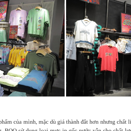
hẩm của mình, mặc dù giá thành đắt hơn nhưng chất li
ng. BOO sử dụng loại mực in gốc nước vẫn cho chất lư