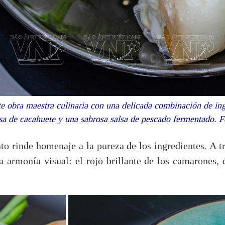
te obra maestra culinaria con una delicada combinación de ing
osa de cacahuete y una sabrosa salsa de pescado fermentado
lato rinde homenaje a la pureza de los ingredientes. A t
na armonía visual: el rojo brillante de los camarones, 