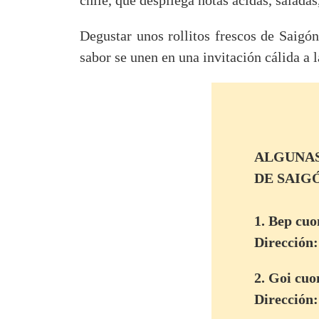
chile, que despliega notas ácidas, saladas
Degustar unos rollitos frescos de Saigó
sabor se unen en una invitación cálida a l
ALGUNAS
DE SAIG
1. Bep cuo
Dirección
2. Goi cu
Dirección