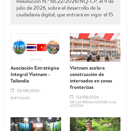
Resolución N.º 66.22/2026/NQ-CP, el 9 de
julio de 2026, sobre el desarrollo de la
ciudadanía digital, que entrará en vigor el 15
de agosto de 2026 y permanecerá vigente
hasta el 28 de febrero de 2027. Como una
de sus principales disposiciones, el
documento instituye el 15 de octubre de
cada año como el Día del Ciudadano Digital
de Vietnam.
Asociación Estratégica
Vietnam acelera
Integral Vietnam -
construcción de
Tailandia
internados en zonas
fronterizas
05/08/2026
03/08/2026
ENFOQUES
DE LAS RESOLUCIONES A LA
ACCIÓN