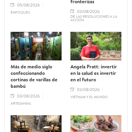
fronterizas
05/08/2026
03/08/2026
ENFOQUES
DE LAS RESOLUCIONES A LA
ACCIÓN
Más de medio siglo
Angela Pratt: invertir
confeccionando
en la salud es invertir
cortinas de varillas de
en el futuro
bambú
03/08/2026
03/08/2026
VIETNAM Y EL MUNDO
ARTESANÍAS