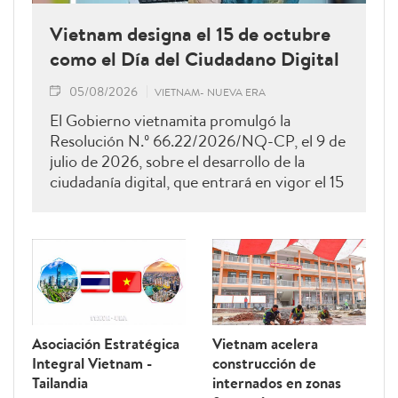
Vietnam designa el 15 de octubre
como el Día del Ciudadano Digital
05/08/2026
VIETNAM- NUEVA ERA
El Gobierno vietnamita promulgó la
Resolución N.º 66.22/2026/NQ-CP, el 9 de
julio de 2026, sobre el desarrollo de la
ciudadanía digital, que entrará en vigor el 15
de agosto de 2026 y permanecerá vigente
hasta el 28 de febrero de 2027. Como una
de sus principales disposiciones, el
documento instituye el 15 de octubre de
cada año como el Día del Ciudadano Digital
de Vietnam.
Asociación Estratégica
Vietnam acelera
Integral Vietnam -
construcción de
Tailandia
internados en zonas