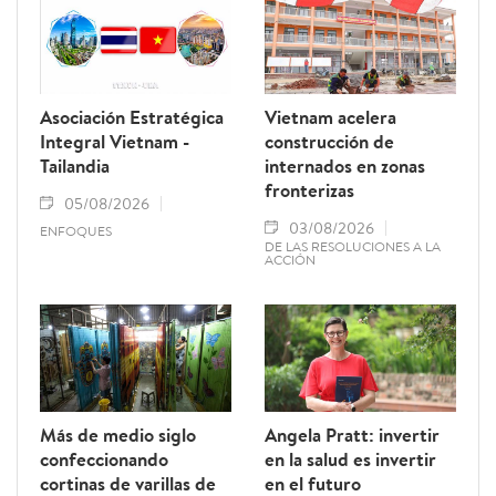
documento instituye el 15 de octubre de
cada año como el Día del Ciudadano Digital
de Vietnam.
Asociación Estratégica
Vietnam acelera
Integral Vietnam -
construcción de
Tailandia
internados en zonas
fronterizas
05/08/2026
03/08/2026
ENFOQUES
DE LAS RESOLUCIONES A LA
ACCIÓN
Más de medio siglo
Angela Pratt: invertir
confeccionando
en la salud es invertir
cortinas de varillas de
en el futuro