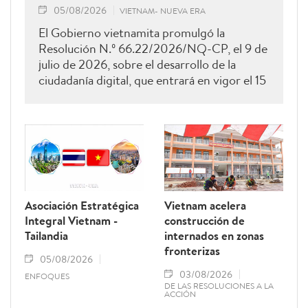
05/08/2026
VIETNAM- NUEVA ERA
El Gobierno vietnamita promulgó la
Resolución N.º 66.22/2026/NQ-CP, el 9 de
julio de 2026, sobre el desarrollo de la
ciudadanía digital, que entrará en vigor el 15
de agosto de 2026 y permanecerá vigente
hasta el 28 de febrero de 2027. Como una
de sus principales disposiciones, el
documento instituye el 15 de octubre de
cada año como el Día del Ciudadano Digital
de Vietnam.
Asociación Estratégica
Vietnam acelera
Integral Vietnam -
construcción de
Tailandia
internados en zonas
fronterizas
05/08/2026
03/08/2026
ENFOQUES
DE LAS RESOLUCIONES A LA
ACCIÓN