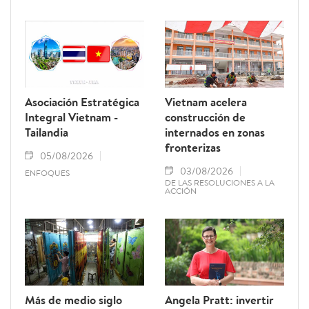
hasta el 28 de febrero de 2027. Como una
de sus principales disposiciones, el
documento instituye el 15 de octubre de
cada año como el Día del Ciudadano Digital
de Vietnam.
Asociación Estratégica
Vietnam acelera
Integral Vietnam -
construcción de
Tailandia
internados en zonas
fronterizas
05/08/2026
03/08/2026
ENFOQUES
DE LAS RESOLUCIONES A LA
ACCIÓN
Más de medio siglo
Angela Pratt: invertir