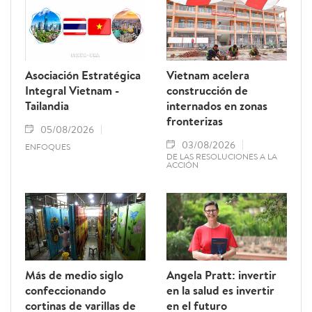
documento instituye el 15 de octubre de
cada año como el Día del Ciudadano Digital
de Vietnam.
Asociación Estratégica
Vietnam acelera
Integral Vietnam -
construcción de
Tailandia
internados en zonas
fronterizas
05/08/2026
03/08/2026
ENFOQUES
DE LAS RESOLUCIONES A LA
ACCIÓN
Más de medio siglo
Angela Pratt: invertir
confeccionando
en la salud es invertir
cortinas de varillas de
en el futuro