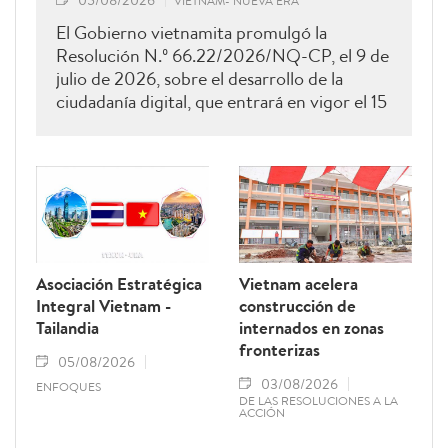
05/08/2026
VIETNAM- NUEVA ERA
El Gobierno vietnamita promulgó la
Resolución N.º 66.22/2026/NQ-CP, el 9 de
julio de 2026, sobre el desarrollo de la
ciudadanía digital, que entrará en vigor el 15
de agosto de 2026 y permanecerá vigente
hasta el 28 de febrero de 2027. Como una
de sus principales disposiciones, el
documento instituye el 15 de octubre de
cada año como el Día del Ciudadano Digital
de Vietnam.
Asociación Estratégica
Vietnam acelera
Integral Vietnam -
construcción de
Tailandia
internados en zonas
fronterizas
05/08/2026
03/08/2026
ENFOQUES
DE LAS RESOLUCIONES A LA
ACCIÓN