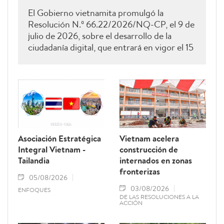
El Gobierno vietnamita promulgó la
Resolución N.º 66.22/2026/NQ-CP, el 9 de
julio de 2026, sobre el desarrollo de la
ciudadanía digital, que entrará en vigor el 15
de agosto de 2026 y permanecerá vigente
hasta el 28 de febrero de 2027. Como una
de sus principales disposiciones, el
documento instituye el 15 de octubre de
cada año como el Día del Ciudadano Digital
de Vietnam.
Asociación Estratégica
Vietnam acelera
Integral Vietnam -
construcción de
Tailandia
internados en zonas
fronterizas
05/08/2026
03/08/2026
ENFOQUES
DE LAS RESOLUCIONES A LA
ACCIÓN