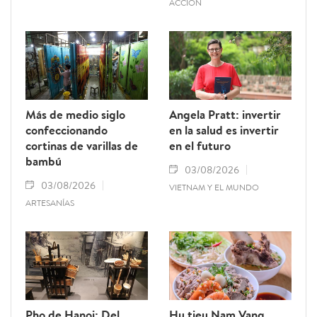
ACCIÓN
Más de medio siglo
Angela Pratt: invertir
confeccionando
en la salud es invertir
cortinas de varillas de
en el futuro
bambú
03/08/2026
03/08/2026
VIETNAM Y EL MUNDO
ARTESANÍAS
Pho de Hanoi: Del
Hu tieu Nam Vang