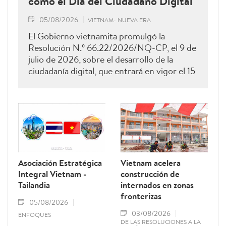
como el Día del Ciudadano Digital
05/08/2026
VIETNAM- NUEVA ERA
El Gobierno vietnamita promulgó la
Resolución N.º 66.22/2026/NQ-CP, el 9 de
julio de 2026, sobre el desarrollo de la
ciudadanía digital, que entrará en vigor el 15
de agosto de 2026 y permanecerá vigente
hasta el 28 de febrero de 2027. Como una
de sus principales disposiciones, el
documento instituye el 15 de octubre de
cada año como el Día del Ciudadano Digital
de Vietnam.
Asociación Estratégica
Vietnam acelera
Integral Vietnam -
construcción de
Tailandia
internados en zonas
fronterizas
05/08/2026
03/08/2026
ENFOQUES
DE LAS RESOLUCIONES A LA