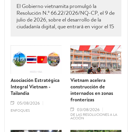
El Gobierno vietnamita promulgó la
Resolución N.º 66.22/2026/NQ-CP, el 9 de
julio de 2026, sobre el desarrollo de la
ciudadanía digital, que entrará en vigor el 15
de agosto de 2026 y permanecerá vigente
hasta el 28 de febrero de 2027. Como una
de sus principales disposiciones, el
documento instituye el 15 de octubre de
cada año como el Día del Ciudadano Digital
de Vietnam.
Asociación Estratégica
Vietnam acelera
Integral Vietnam -
construcción de
Tailandia
internados en zonas
fronterizas
05/08/2026
03/08/2026
ENFOQUES
DE LAS RESOLUCIONES A LA
ACCIÓN