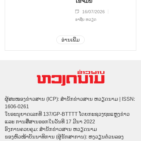
ໂຮ່ຈີມິນ
16/07/2026
ອາຊີບ ຫວຽດ
ອ່ານເພີ່ມ
ຜູ້ສະໜອງຂ່າວສານ (ICP): ສຳນັກຂ່າວສານ ຫວຽດນາມ | ISSN:
1606-0261
ໃບອະນຸຍາດເລກທີ 137/GP-BTTTT ໂດຍກະຊວງຖະແຫຼງຂ່າວ
ແລະ ການສື່ສານອອກໃນວັນທີ 17 ມີນາ 2022
ອົງການຄວບຄຸມ: ສຳນັກຂ່າວສານ ຫວຽດນາມ
ຮອງຫົວໜ້າບັນນາທິການ (ຜູ້ຮັກສາການ): ຫງວຽນຕ໋ວນລອງ