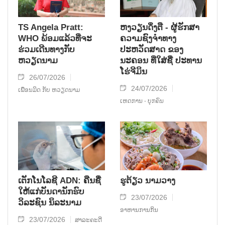
TS Angela Pratt:
ຫງວຽນດິ່ງຕື - ຜູ້ຮັກສາ
WHO ພ້ອມແລ້ວທີ່ຈະ
ຄວາມຊົງຈໍາທາງ
ຮ່ວມເດີນທາງກັບ
ປະຫວັດສາດ ຂອງ
ຫວຽດນາມ
ນະຄອນ ທີ່ໃສ່ຊື່ ປະທານ
ໂຮ່ຈີມິນ
26/07/2026
24/07/2026
ເພື່ອນມິດ ກັບ ຫວຽດນາມ
ເຫດການ - ບຸກຄົນ
ເຕັກໂນໂລຊີ ADN: ຄືນຊື່
ຮູຕ້ຽວ ນາມວາງ
ໃຫ້ແກ່ບັນດານັກຮົບ
23/07/2026
ວິລະຊົນ ນິລະນາມ
ອາຫານການກິນ
23/07/2026
ສາລະຄະດີ