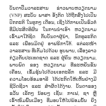
ບັນດາປຶ້ມວາລະສານ ຂ່າວພາບຫວຽດນາມ
(VNP) ສະບັບ ພາສາ ອັງກິດ ໄດ້ຖືກສົ່ງໄປເປັນ
ປົກກະຕິ ໃນທຸກໆ ເດືອນ, ເຊິ່ງໄດ້ກາຍເປັນຂົວຕໍ່
ທີ່ມີປະສິດທິຜົນ ໃນການນຳເອົາ ຫວຽດນາມ
ເຂົ້າມາໃກ້ຊິດ ກັບບັນດາຜູ້ນຳ, ນັກທຸລະກິດ
ແລະ ເພື່ອນມິດຢູ່ ອາຟຣິກາໃຕ້. ແຕ່ລະໜ້າ
ວາລະສານ ທີ່ເຕັມໄປດ້ວຍ ຮູບພາບ, ເລື່ອງລາວ
ກ່ຽວກັບປະເທດຊາດ ແລະ ຜູ້ຄົນ ຫວຽດນາມ,
ພາບພົດ ຂອງ ຫວຽດນາມ ທີ່ຂະຫຍັນຂັນ
ເຄື່ອນ, ເຂັ້ມຂຸ້ນໄປດ້ວຍເອກະລັກ ແລະ ມີ
ຄວາມໂອບອ້ອມອາລີ ໄດ້ປະກົດໃຫ້ເຫັນຢ່າງມີ
ຊີວິດຊີວາ ແລະ ສຳຜັດໄດ້ງ່າຍ. ບັນດາຂອງ
ຂວັນ ເລັກໆ ນ້ອຍໆ ເຊັ່ນ: ກາເຟ, ຊາ ຫຼື
ເຂົ້າໜົມພື້ນເມືອງ ທີ່ມອບໃຫ້ໄປພ້ອມນັ້ນ ຍິ່ງ