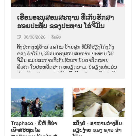
ເຮືອນອະນຸສອນສະຖານ ທີ່ເກັບຮັກສາ
ຮອຍປະທັບ ຂອງປະທານ ໂຮ່ຈີມິນ
08/08/2026
ຄົ້ນພົບ
ຕັ້ງຢູ່ກາງໝູ່ບ້ານ ແພໄໝ ວ້ານຟຸກ ທີ່ມີຊື່ສຽງໂດ່ງດັງ
ຂອງ ຮ່າໂນ້ຍ, ເຮືອນອະນຸສອນສະຖານ ປະທານ ໂຮ່
ຈີມິນ ແມ່ນສະຖານທີ່ເກັບຮັກສາ ບັນດາຂີດໝາຍ
ພິເສດ ໃນປະຫວັດສາດ ຫວຽດນາມ. ບໍ່ພຽງແຕ່ແມ່ນ
ປູຊະນີຍະສະຖານປະຕິວັດເທົ່ານັ້ນ, ສະຖານທີ່ແຫ່ງນີ້
ຍັງນຳຜູ້ຊົມ ກັບຄືນສູ່ ບັນດາວັນເດືອນ ທີ່ຕັດສິນ
ຊາຕາກຳ ຂອງປະຊາຊາດ ໃນທ້າຍປີ 1946.
Traphaco - ຍີ່ຫໍ້ ທີ່ນຳ
ແບັ໋ງຢໍ່ - ອາຫານວ່າງອັນ
ເອົາສະໝຸນໄພ
ລຽບງ່າຍ ຂອງ ຊາວ ຮ່າ