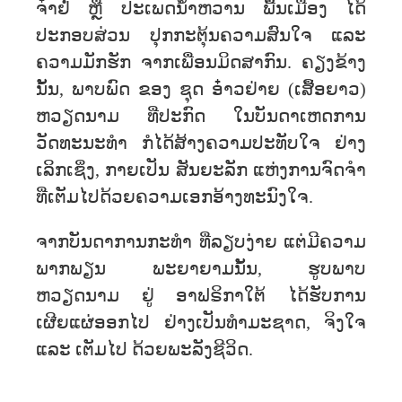
ຈ໋າຢ່ໍ ຫຼື ປະເພດນ້ຳຫວານ ພື້ນເມືອງ ໄດ້
ປະກອບສ່ວນ ປຸກກະຕຸ້ນຄວາມສົນໃຈ ແລະ
ຄວາມມັກຮັກ ຈາກເພື່ອນມິດສາກົນ. ຄຽງຂ້າງ
ນັ້ນ, ພາບພົດ ຂອງ ຊຸດ ອ໋າວຢ່າຍ (ເສື້ອຍາວ)
ຫວຽດນາມ ທີ່ປະກົດ ໃນບັນດາເຫດການ
ວັດທະນະທຳ ກໍໄດ້ສ້າງຄວາມປະທັບໃຈ ຢ່າງ
ເລິກເຊິ່ງ, ກາຍເປັນ ສັນຍະລັກ ແຫ່ງການຈົດຈຳ
ທີ່ເຕັມໄປດ້ວຍຄວາມເອກອ້າງທະນົງໃຈ.
ຈາກບັນດາການກະທຳ ທີ່ລຽບງ່າຍ ແຕ່ມີຄວາມ
ພາກພຽນ ພະຍາຍາມນັ້ນ, ຮູບພາບ
ຫວຽດນາມ ຢູ່ ອາຟຣິກາໃຕ້ ໄດ້ຮັບການ
ເຜີຍແຜ່ອອກໄປ ຢ່າງເປັນທຳມະຊາດ, ຈິງໃຈ
ແລະ ເຕັມໄປ ດ້ວຍພະລັງຊີວິດ.