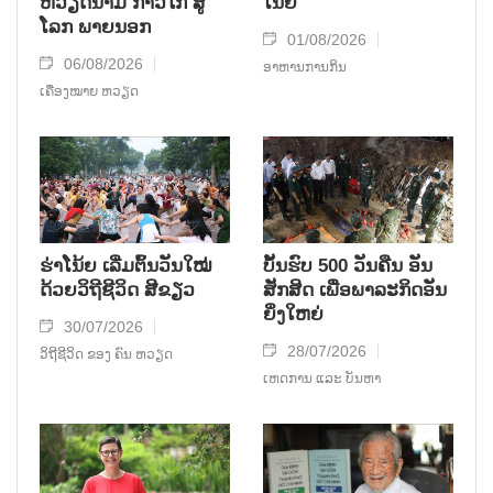
ຫວຽດນາມ ກ້າວໄກ ສູ່
ໂນ້ຍ
ໂລກ ພາຍນອກ
01/08/2026
06/08/2026
ອາຫານການກິນ
ເຄື່ອງໝາຍ ຫວຽດ
ຮ່າໂນ້ຍ ເລີ່ມຕົ້ນວັນໃໝ່
ບັ້ນຮົບ 500 ວັນຄືນ ອັນ
ດ້ວຍວິຖີຊີວິດ ສີຂຽວ
ສັກສິດ ເພື່ອພາລະກິດອັນ
ຍິ່ງໃຫຍ່
30/07/2026
28/07/2026
ວິຖີຊີວິດ ຂອງ ຄົນ ຫວຽດ
ເຫດການ ແລະ ບັນຫາ