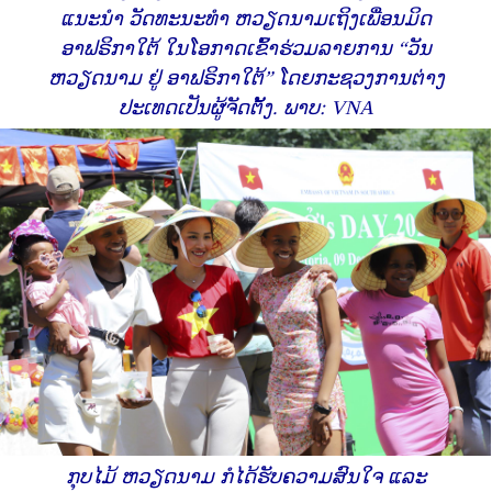
ແນະນຳ​ ​ວັດທະນະທຳ ​ຫວຽດນາມ ​ເຖິງ​ເພື່ອນ​ມິດ​
ອາຟຣິກາໃຕ້ ​ໃນ​ໂອກາດເຂົ້າຮ່ວມລາຍການ “ວັນ​
ຫວຽດນາມ ຢູ່ ອາ​ຟຣິກາ​ໃຕ້” ໂດຍ​ກະຊວງ​ການ​ຕ່າງ
ປະ​ເທດເປັນຜູ້​ຈັດ​ຕັ້ງ. ພາບ: VNA
ກຸບໄມ້ ຫວຽດນາມ ກໍໄດ້ຮັບຄວາມສົນໃຈ ແລະ