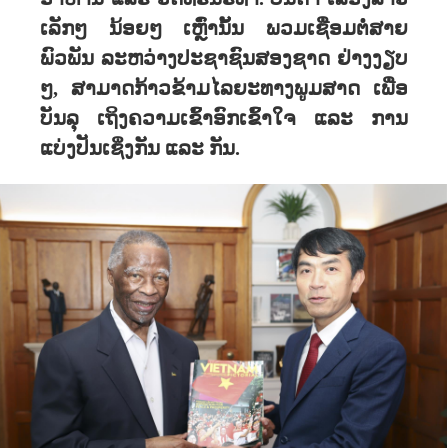
ເລັກໆ ນ້ອຍໆ ເຫຼົ່ານັ້ນ ພວມເຊື່ອມຕໍ່ສາຍ
ພົວພັນ ລະຫວ່າງປະຊາຊົນສອງຊາດ ຢ່າງງຽບ
ໆ, ສາມາດກ້າວຂ້າມໄລຍະທາງພູມສາດ ເພື່ອ
ບັນລຸ ເຖິງຄວາມເຂົ້າອົກເຂົ້າໃຈ ແລະ ການ
ແບ່ງປັນເຊິ່ງກັນ ແລະ ກັນ.