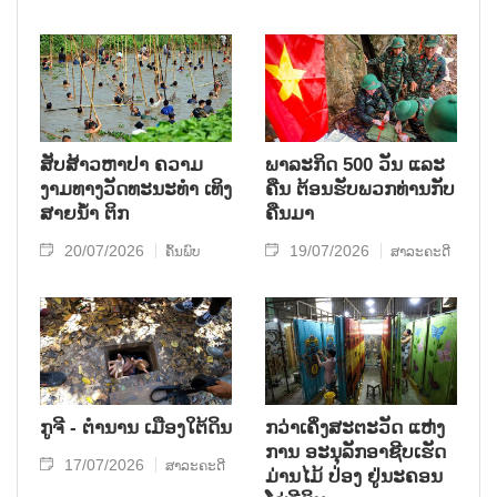
ສັບສ້າວຫາປາ ຄວາມ
ພາລະກິດ 500 ວັນ ແລະ
ງາມທາງວັດທະນະທໍາ ເທິງ
ຄືນ ຕ້ອນຮັບພວກທ່ານກັບ
ສາຍນໍ້າ ຕິກ
ຄືນມາ
20/07/2026
19/07/2026
ຄົ້ນພົບ
ສາລະຄະດີ
ກູຈີ - ຕໍານານ ເມືອງໃຕ້ດິນ
ກວ່າເຄິ່ງສະຕະວັດ ແຫ່ງ
ການ ອະນຸລັກອາຊີບເຮັດ
17/07/2026
ສາລະຄະດີ
ມ່ານໄມ້ ປ່ອງ ຢູ່ນະຄອນ