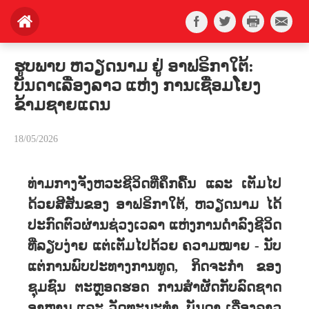
ຮູບພາບ ຫວຽດນາມ ຢູ່ ອາຟຣິກາໃຕ້:
ບັນດາເລື່ອງລາວ ແຫ່ງ ການເຊື່ອມໂຍງ
ຂ້າມຊາຍແດນ
18/05/2026
ທ່າມກາງຈັງຫວະຊີວິດທີ່ຄຶກຄື້ນ ແລະ ເຕັມໄປ
ດ້ວຍສີສັນຂອງ ອາຟຣິກາໃຕ້, ຫວຽດນາມ ໄດ້
ປະກົດຕົວຜ່ານຊ່ວງເວລາ ແຫ່ງການດຳລົງຊີວິດ
ທີ່ລຽບງ່າຍ ແຕ່ເຕັມໄປດ້ວຍ ຄວາມໝາຍ - ນັບ
ແຕ່ການພົບປະທາງການທູດ, ກິດຈະກຳ ຂອງ
ຊຸມຊົນ ຕະຫຼອດຮອດ ການສຳຜັດກັບລົດຊາດ
ອາຫານ ແລະ ວັດທະນະທຳ. ບັນດາ ເລື່ອງລາວ