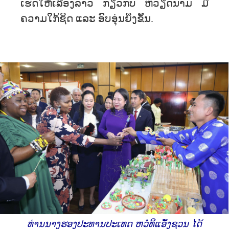
ເຮັດໃຫ້ເລື່ອງລາວ ກ່ຽວກັບ ຫວຽດນາມ ມີ
ຄວາມໃກ້ຊິດ ແລະ ອົບອຸ່ນຍິ່ງຂຶ້ນ.
ທ່ານ​ນາງ​ຮອງ​ປະ​ທານ​ປະ​ເທດ ຫວໍທິແອັ໋ງຊວນ ​ໄດ້​