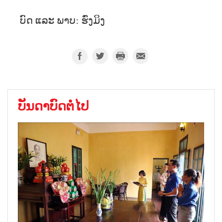
ບົດ ແລະ ພາບ: ຮົ່ງມິງ
ບັນດາບົດຕໍ່ໄປ