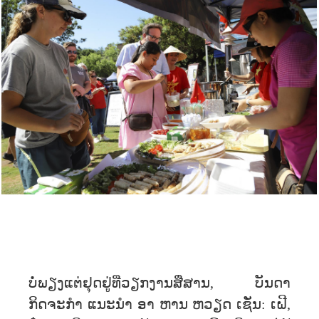
ບໍ່ພຽງແຕ່ຢຸດຢູ່ທີ່ວຽກງານສື່ສານ, ບັນດາ
ກິດຈະກຳ ແນະນຳ ອາ ຫານ ຫວຽດ ເຊັ່ນ: ເຝີ,