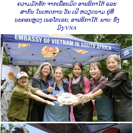
ຄວາມມັກຮັກ ຈາກເພື່ອນມິດ ອາຟຣິກາໃຕ້ ແລະ
ສາກົນ ໃນເຫດການ ວັນ ເຝີ ຫວຽດນາມ ຢູ່ທີ່
ນະຄອນຫຼວງ ເພຣໂຕເຣຍ, ອາຟຣິກາໃຕ້. ພາບ: ຮົ່ງ
ມິງ/VNA