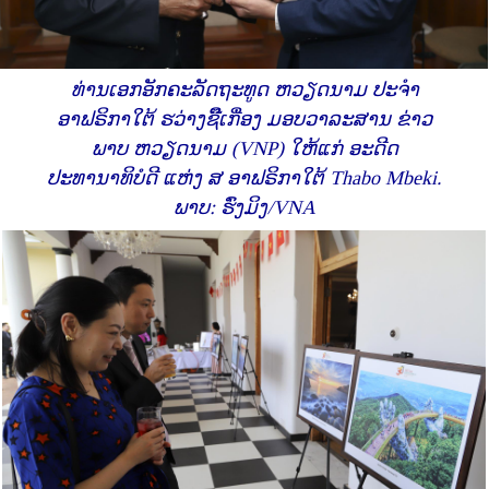
ທ່ານເອກອັກຄະລັດຖະທູດ ຫວຽດນາມ ປະຈຳ
ອາຟຣິກາໃຕ້ ຮວ່າງຊີ໊ເກື່ອງ ມອບວາລະສານ ຂ່າວ
ພາບ ຫວຽດນາມ (VNP) ໃຫ້ແກ່ ອະດີດ
ປະທານາທິບໍດີ ແຫ່ງ ສ ອາຟຣິກາໃຕ້ Thabo Mbeki.
ພາບ: ຮົ່ງມິງ/VNA