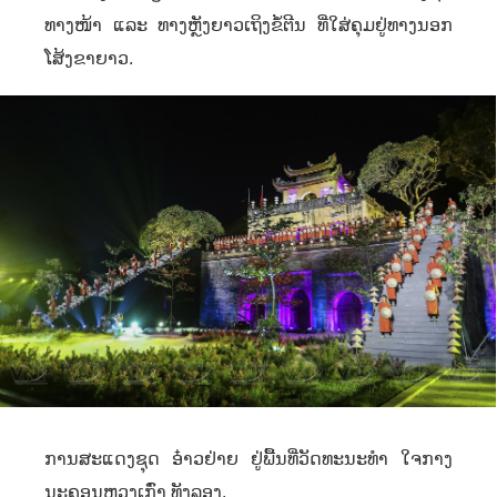
ທາງໜ້າ ແລະ ທາງຫຼັງຍາວເຖິງຂໍ້ຕີນ ທີ່ໃສ່ຄຸມຢູ່ທາງນອກ
ໂສ້ງຂາຍາວ.
ການສະແດງຊຸດ ອ໋າວຢ່າຍ ຢູ່ພື້ນທີ່ວັດທະນະທຳ ໃຈກາງ
ນະຄອນຫຼວງເກົ່າ ທັງລອງ.