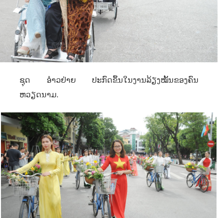
ຊຸດ ອ໋າວຢ່າຍ ປະກົດຂຶ້ນໃນງານລ້ຽງໝັ້ນຂອງຄົນ
ຫວຽດນາມ.