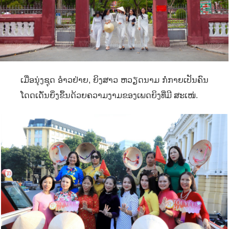
ເມື່ອນຸ່ງຊຸດ ອ໋າວຢ່າຍ
,
ຍິງສາວ ຫວຽດນາມ ກໍ່ກາຍເປັນຄົນ
ໂດດເດັ່ນຍິ່ງຂຶ້ນດ້ວຍຄວາມງາມຂອງເພດຍິງທີ່ມີ ສະເໜ່.