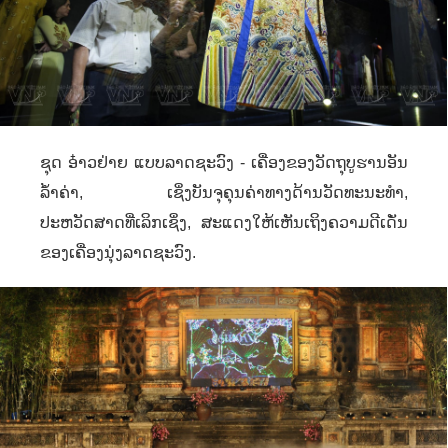
ຊຸດ ອ໋າວຢ່າຍ ແບບລາດຊະວົງ - ເຄື່ອງຂອງວັດຖຸບູຮານອັນ
ລ້ຳຄ່າ
,
ເຊິ່ງບັນຈຸຄຸນຄ່າທາງດ້ານວັດທະນະທຳ
,
ປະຫວັດສາດທີ່ເລິກເຊິ່ງ
,
ສະແດງໃຫ້ເຫັນເຖິງຄວາມດີເດັ່ນ
ຂອງເຄື່ອງນຸ່ງລາດຊະວົງ.