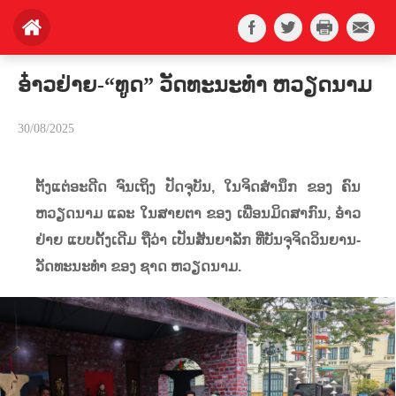
ອ໋າວຢ່າຍ-“ທູດ” ວັດທະນະທຳ ຫວຽດນາມ
30/08/2025
ຕັ້ງແຕ່ອະດີດ ຈົນເຖິງ ປັດຈຸບັນ
,
ໃນຈິດສຳນຶກ ຂອງ ຄົນ
ຫວຽດນາມ ແລະ ໃນສາຍຕາ ຂອງ ເພື່ອນມິດສາກົນ
,
ອ໋າວ
ຢ່າຍ ແບບດັ້ງເດີມ ຖືວ່າ ເປັນສັນຍາລັກ ທີ່ບັນຈຸຈິດວິນຍານ-
ວັດທະນະທໍາ ຂອງ ຊາດ ຫວຽດນາມ.