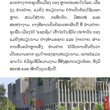
ແຕກຕ່າງຈາກຊຸດພື້ນເມືອງ ຂອງ ຫຼາຍປະເທດໃນໂລກ
,
ເມື່ອ
ນຸ່ງ ອ໋າວຢ່າຍ
,
ແມ່ຍິງ ຫວຽດນາມ ບໍ່ຈໍາເປັນຕ້ອງໃຊ້ເວລາ
ຫຼາຍ
,
ສວມໃສ່ງ່າຍ
,
ກະທັດຮັດ
,
ມີສະເໜ່ ແລະ
ສະຫງ່າງາມ. ບາງທີອາດເປັນຍ້ອນເຫດຜົນນີ້ ທີ່ ອ໋າວຢ່າຍ-
ຊຸດພື້ນ ເມືອງໄດ້ “ແຊກຊຶມ” ເຂົ້າໄປໃນຊີວິດ ປະຈໍາວັນ ຂອງ
ແມ່ຍິງຫວຽດນາມ ຢ່າງທໍາມະຊາດ ແລະ ງ່າຍດາຍ. ຜ່ານ
ການຄົ້ນຄວ້າຫຼາຍຄັ້ງ
,
ອ໋າວຢ່າຍ ໄດ້ຮັບການຢືນຢັນວ່າ
ເປັນຄວາມພາກ ພູມໃຈຂອງຊາວຫວຽດນາມ
,
ເພາະບໍ່ແມ່ນ
ຊາດໃດ ກໍ່ມີຊຸດທີ່ມີຄວາມງາມ ທີ່ທັງສຸພາບຮຽບຮ້ອຍ
,
ທັງມີ
ສະເໜ່ ແລະ ໜ້າດຶງດູດເຊັ່ນນີ້.