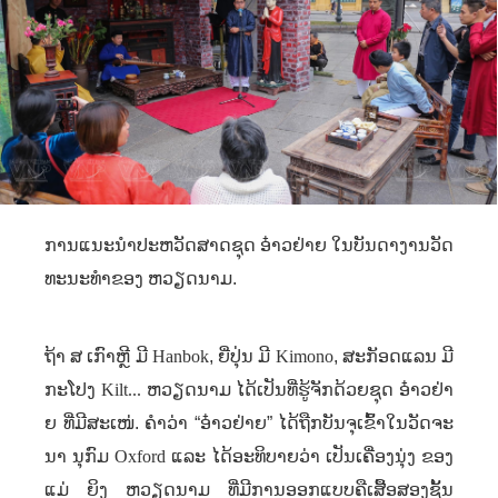
ການແນະນໍາປະຫວັດສາດຊຸດ
ອ໋າວຢ່າຍ ໃນບັນດາງານວັດ
ທະນະທໍາຂອງ ຫວຽດນາມ.
ຖ້າ ສ ເກົາຫຼີ ມີ
Hanbok
,
ຍີ່ປຸ່ນ ມີ
Kimono
,
ສະກັອດແລນ ມີ
ກະໂປງ
Kilt...
ຫວຽດນາມ ໄດ້ເປັນທີ່ຮູ້ຈັກດ້ວຍຊຸດ ອ໋າວຢ່າ
ຍ ທີ່ມີສະເໜ່. ຄຳວ່າ “ອ໋າວຢ່າຍ” ໄດ້ຖືກບັນຈຸເຂົ້າໃນວັດຈະ
ນາ ນຸກົມ
Oxford
ແລະ ໄດ້ອະທິບາຍວ່າ ເປັນເຄື່ອງນຸ່ງ ຂອງ
ແມ່ ຍິງ ຫວຽດນາມ ທີ່ມີການອອກແບບຄືເສື້ອສອງຊັ້ນ