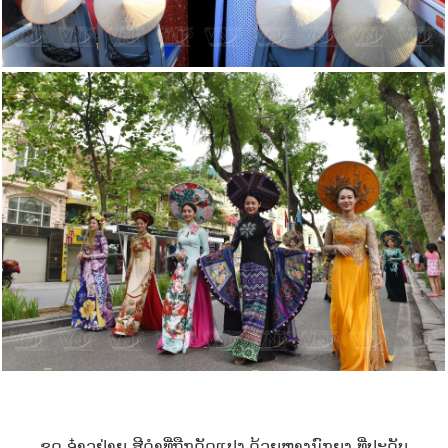
ຊຸດ ອ໋າວຢ່າຍ ສີດໍາທີ່ຖືກດັດແປງ ດ້ວຍຫາງນົກຍຸງ ທີ່ປະດັບ