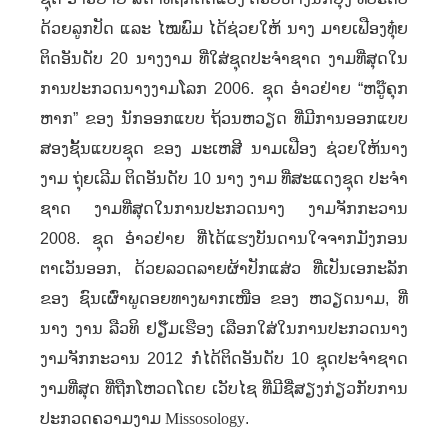
ດ້ວຍລູກປັດ ແລະ ໄໝພົມ ໄດ້ຊ່ວຍໃຫ້ ນາງ ມາຍເຟືອງທຸ໋ຍ
ຕິດອັນດັບ 20 ນາງງາມ ທີ່ໃສ່ຊຸດປະຈຳຊາດ ງາມທີ່ສຸດໃນ
ການປະກວດນາງງາມໂລກ 2006. ຊຸດ ອ໋າວຢ່າຍ “ຫວູ໊ຄຸກ
ຫາກ” ຂອງ ນັກອອກແບບ ຖ້ວນຫວຽດ ທີ່ມີການອອກແບບ
ສອງຊັ້ນແບບຊຸດ ຂອງ ມະເຫສີ ນາມເຟືອງ ຊ່ວຍໃຫ້ນາງ
ງາມ ຖຸ່ຍເລີມ ຕິດອັນດັບ 10 ນາງ ງາມ ທີ່ສະແດງຊຸດ ປະຈຳ
ຊາດ ງາມທີ່ສຸດໃນການປະກວດນາງ ງາມຈັກກະວານ
2008. ຊຸດ ອ໋າວຢ່າຍ ທີ່ໄດ້ແຮງບັນດານໃຈຈາກມັງກອນ
ຕາເວັນອອກ
,
ດ້ວຍລວດລາຍຜ້າປັກແສ່ວ ທີ່ເປັນເອກະລັກ
ຂອງ ຊົນເຜົ່າພູດອຍທາງພາກເໜືອ ຂອງ ຫວຽດນາມ
,
ທີ່
ນາງ ງານ ລືວທິ ຢຽ໊ມເຮືອງ ເລືອກໃສ່ໃນການປະກວດນາງ
ງາມຈັກກະວານ 2012 ກໍ່ໄດ້ຕິດອັນດັບ 10 ຊຸດປະຈຳຊາດ
ງາມທີ່ສຸດ ທີ່ຖືກໂຫວດໂດຍ ເວັບໄຊ ທີ່ມີຊື່ສຽງກ່ຽວກັບການ
ປະກວດຄວາມງາມ
Missosology
.