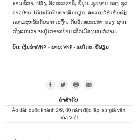
ອາເມລິກາ
,
ຝຣັ່ງ
,
ອົດສະຕຣາລີ
,
ຍີ່ປຸ່ນ...ຮູບພາບ ຂອງ ຊຸດ
ອ໋າວຢ່າຍ ໄດ້ປະກົດຂຶ້ນຢ່າງສົມກຽດ
,
ສະແດງໃຫ້ເຫັນເຖິງ
ຄວາມຜູກພັນກັບຮາກເຫງົ້າ
,
ກັບວັດທະນະທໍາ ຂອງ ຊາດ
,
ເຖິງແມ່ນວ່າ ຈະຢູ່ໄກຈາກບ້ານ ເກີດເມືອງນອນກໍ່ຕາມ.
ບົດ: ເງິນຮ່າ/
ພາບ:
- ແປໂດຍ: ຢືຟຽນ
VNP –
VNP
ຄຳສໍາຄັນ
Áo dài, quốc khánh 2/9, 80 năm độc lập, sứ giả văn
hóa Việt