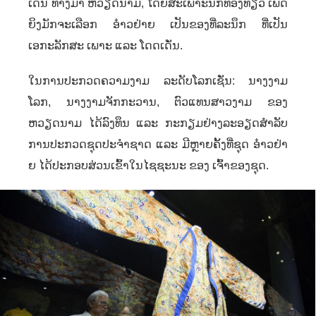
ເດີນ ທາງມາ ຫວຽດນາມ
,
ໂດຍສະເພາະນັກທ່ອງທ່ຽວ ເພດ
ຍິງມັກຈະເລືອກ ອ໋າວຢ່າຍ ເປັນຂອງທີ່ລະນຶກ ທີ່ເປັນ
ເອກະລັກສະ ເພາະ ແລະ ໂດດເດັ່ນ.
ໃນການປະກວດຄວາມງາມ ລະດັບໂລກເຊັ່ນ: ນາງງາມ
ໂລກ
,
ນາງງາມຈັກກະວານ
,
ຕົວແທນສາວງາມ ຂອງ
ຫວຽດນາມ ໄດ້ລົງທຶນ ແລະ ກະກຽມຢ່າງລະອຽດສໍາລັບ
ການປະກວດຊຸດປະຈໍາຊາດ ແລະ ມີຫຼາຍຄັ້ງທີ່ຊຸດ ອ໋າວຢ່າ
ຍ ໄດ້ປະກອບສ່ວນເຂົ້າໃນໄຊຊະນະ ຂອງ ເຈົ້າຂອງຊຸດ.