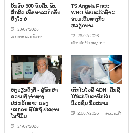
ບັ້ນຮົບ 500 ວັນຄືນ ອັນ
TS Angela Pratt:
ສັກສິດ ເພື່ອພາລະກິດອັນ
WHO ພ້ອມແລ້ວທີ່ຈະ
ຍິ່ງໃຫຍ່
ຮ່ວມເດີນທາງກັບ
ຫວຽດນາມ
28/07/2026
26/07/2026
ເຫດການ ແລະ ບັນຫາ
ເພື່ອນມິດ ກັບ ຫວຽດນາມ
ຫງວຽນດິ່ງຕື - ຜູ້ຮັກສາ
ເຕັກໂນໂລຊີ ADN: ຄືນຊື່
ຄວາມຊົງຈໍາທາງ
ໃຫ້ແກ່ບັນດານັກຮົບ
ປະຫວັດສາດ ຂອງ
ວິລະຊົນ ນິລະນາມ
ນະຄອນ ທີ່ໃສ່ຊື່ ປະທານ
23/07/2026
ສາລະຄະດີ
ໂຮ່ຈີມິນ
24/07/2026