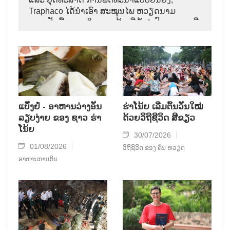
Traphaco ໄດ້ນຳເອົາ ສະໝຸນໄພ ຫວຽດນາມ
ກາຍເປັນພື້ນຖານ ໃນການ ສ້າງຍີ່ຫໍ້ ຢາປົວພະຍາດ ທີ່
ຊົງອິດທິພົນ, ຄ່ອຍໆ ຢັ້ງຢືນທີ່ຕັ້ງ ຂອງຕົນ ຢູ່ໃນ
ຕະຫຼາດສາກົນ.
ແບັ໋ງຢໍ່ - ອາຫານວ່າງອັນ
ຮ່າໂນ້ຍ ເລີ່ມຕົ້ນວັນໃໝ່
ລຽບງ່າຍ ຂອງ ຊາວ ຮ່າ
ດ້ວຍວິຖີຊີວິດ ສີຂຽວ
ໂນ້ຍ
30/07/2026
01/08/2026
ວິຖີຊີວິດ ຂອງ ຄົນ ຫວຽດ
ອາຫານການກິນ