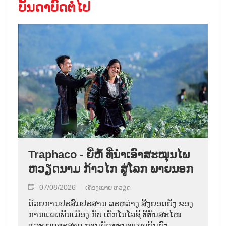
ບັນດາບົດຕໍ່ໄປ
Traphaco - ຍີ່ຫໍ້ ທີ່ນຳເອົາສະໝຸນໄພ
ຫວຽດນາມ ກ້າວໄກ ສູ່ໂລກ ພາຍນອກ
07/08/2026
ເຄື່ອງໝາຍ ຫວຽດ
ດ້ວຍການປະສົມປະສານ ລະຫວ່າງ ສິ່ງຍອດຍິ່ງ ຂອງ
ການແພດພື້ນເມືອງ ກັບ ເຕັກໂນໂລຊີ ທີ່ທັນສະໄໝ
ແລະ ຍຸດທະສາດ ການພັດທະນາແບບຍືນຍົງ,