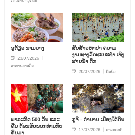
ເຫດການ - ບຸກຄົນ
ຮູຕ້ຽວ ນາມວາງ
ສັບສ້າວຫາປາ ຄວາມ
ງາມທາງວັດທະນະທໍາ ເທິງ
23/07/2026
ສາຍນໍ້າ ຕິກ
ອາຫານການກິນ
20/07/2026
ຄົ້ນພົບ
ພາລະກິດ 500 ວັນ ແລະ
ກູຈີ - ຕໍານານ ເມືອງໃຕ້ດິນ
ຄືນ ຕ້ອນຮັບພວກທ່ານກັບ
17/07/2026
ສາລະຄະດີ
ຄືນມາ