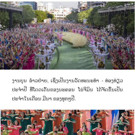
ງານບຸນ ອ໋າວຢ່າຍ
,
ເຊິ່ງເປັນງານວັດທະນະທຳ - ທ່ອງທ່ຽວ
ປະຈຳປີ ທີ່ໂດດເດັ່ນຂອງນະຄອນ ໂຮ່ຈີມິນ ໄດ້ຈັດຂຶ້ນເປັນ
ປະຈຳໃນເດືອນ ມີນາ ຂອງທຸກໆປີ.