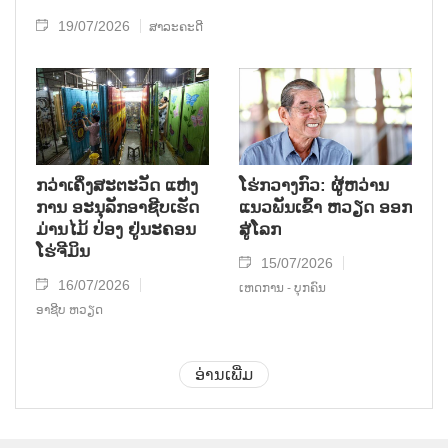
19/07/2026
ສາລະຄະດີ
ກວ່າເຄິ່ງສະຕະວັດ ແຫ່ງ
ໂຮ່ກວາງກົວ: ຜູ້ຫວ່ານ
ການ ອະນຸລັກອາຊີບເຮັດ
ແນວພັນເຂົ້າ ຫວຽດ ອອກ
ມ່ານໄມ້ ປ່ອງ ຢູ່ນະຄອນ
ສູ່ໂລກ
ໂຮ່ຈີມິນ
15/07/2026
16/07/2026
ເຫດການ - ບຸກຄົນ
ອາຊີບ ຫວຽດ
ອ່ານເພີ່ມ