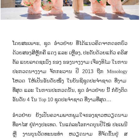
ໂດຍສະເພາະ
,
ຊຸດ ອ໋າວຢ່າຍ ທີ່ໄດ້ແນວຄິດຈາກດອກບົວ
ດ້ວຍສອງສີຫຼັກຄື ແດງ ແລະ ເຫຼືອງ
,
ປະດັບດ້ວຍແກ້ວ ຄຣິສ
ຕັລ ແບບລາດຊະວົງ ຂອງ ຮອງນາງງາມ ເຈືອງທິໄມ ໃນການ
ປະກວດນາງງາມ ຈັກກະວານ ປີ 2013 ຖືກ
Missology
ໂຫວດ ໃຫ້ເປັນອັນດັບໜຶ່ງ ໃນບັນຊີຊຸດປະຈຳຊາດ ທີ່ງາມ
ທີ່ສຸດ ແລະ ໃນການປະກວດນັ້ນ
,
ຊຸດ ອ໋າວຢ່າຍ ນີ້ ກໍ່ຍັງຕິດ
ອັນດັບ 4 ໃນ
Top
10 ຊຸດປະຈຳຊາດ ທີ່ງາມທີ່ສຸດ…
ອ໋າວຢ່າຍ ຍັງເປັນຄວາມພາກພູມໃຈຂອງຊາວຫວຽດນາມ
ທີ່ອາໄສ ຢູ່ຕ່າງປະເທດ. ໃນແຕ່ລະໂອກາດບຸນປີໃໝ່ ປະເພນີ
ຫຼື ງານບຸນວັດທະນະທຳ ຫວຽດນາມ ທີ່ຈັດຂຶ້ນຢູ່ ສ