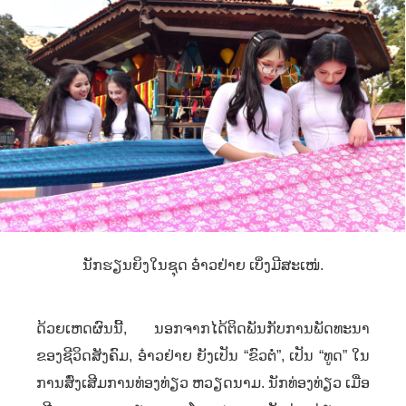
ນັກຮຽນຍິງໃນຊຸດ ອ໋າວຢ່າຍ ເບິ່ງມີສະເໜ່.
ດ້ວຍເຫດຜົນນີ້
,
ນອກຈາກໄດ້ຕິດພັນກັບການພັດທະນາ
ຂອງຊີວິດສັງຄົມ
,
ອ໋າວຢ່າຍ ຍັງເປັນ “ຂົວຕໍ່”
,
ເປັນ “ທູດ” ໃນ
ການສົ່ງເສີມການທ່ອງທ່ຽວ ຫວຽດນາມ. ນັກທ່ອງທ່ຽວ ເມື່ອ