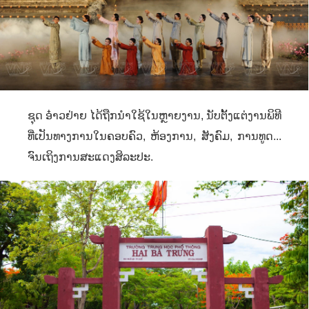
ຊຸດ ອ໋າວຢ່າຍ ໄດ້ຖືກນຳໃຊ້ໃນຫຼາຍງານ
,
ນັບຕັ້ງແຕ່ງານພິທີ
ທີ່ເປັນທາງການໃນຄອບຄົວ
,
ຫ້ອງການ
,
ສັງຄົມ
,
ການທູດ...
ຈົນເຖິງການສະແດງສິລະປະ.