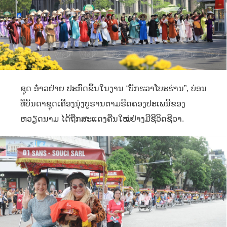
ຊຸດ ອ໋າວຢ່າຍ ປະກົດຂຶ້ນໃນງານ “ບັກຮວາໂບະຮ່ານ”
,
ບ່ອນ
ທີ່ບັນດາຊຸດເຄື່ອງນຸ່ງບູຮານຕາມຮີດຄອງປະເພນີຂອງ
ຫວຽດນາມ ໄດ້ຖືກສະແດງຄືນໃໝ່ຢ່າງມີຊີວິດຊີວາ.