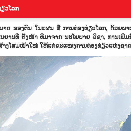
ທ່ຽວໂລກ
າດ ຂອງຕົນ ໃນແຜນ ທີ່ ການທ່ອງທ່ຽວໂລກ, ດ້ວຍພາບ
ສັນຍານທີ່ ຕັ້ງໜ້າ ທີ່ມາຈາກ ນະໂຍບາຍ ວີຊາ, ການເພີ
່ວນສ້າງໂສມໜ້າໃໝ່ ໃຫ້ແກ່ຂະແໜງການທ່ອງທ່ຽວແຫ່ງຊາດ