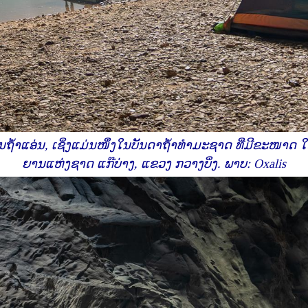
ໃນຖໍ້າແອ່ນ, ເຊິ່ງແມ່ນໜຶ່ງໃນບັນດາຖໍ້າທຳມະຊາດ ທີ່ມີຂະໜາດ ໃ
ຍານແຫ່ງຊາດ ແກ໊ບ່າງ, ແຂວງ ກວາງບິ່ງ. ພາບ: Oxalis