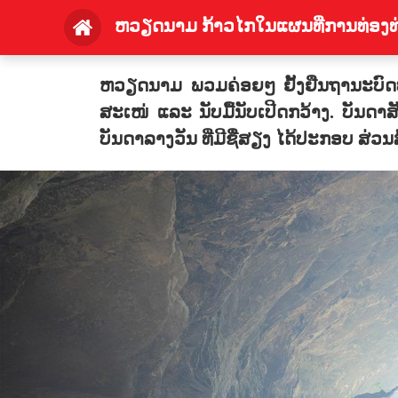
ຫວຽດນາມ ກ້າວໄກໃນແຜນທີ່ການທ່ອງ
ຫວຽດນາມ ພວມຄ່ອຍໆ ຢັ້ງຢືນຖານະບົດບ
ສະເໜ່ ແລະ ນັບມື້ນັບເປີດກວ້າງ. ບັນດາ
ບັນດາລາງວັນ ທີ່ມີຊື່ສຽງ ໄດ້ປະກອບ ສ