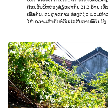
ບັນດາຕົວເລກການເຕີບໂຕ ໄດ້ຊີ້ໃຫ້ເຫັນ
ຕ້ອນຮັບນັກທ່ອງທ່ຽວສາກົນ 21,2 ລ້ານ ເທື່
ເທື່ອຄົນ. ຕະຫຼາດການ ທ່ອງທ່ຽວ ພວມກ້າ
ໃຫ້ ຄວາມສຳຄັນຕໍ່ກັບປະສົບການທີ່ຍືນຍົງ.