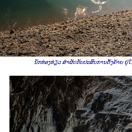
ນັກທ່ອງທ່ຽວ ສໍາຜັດກັບປະສົບການຕັ້ງຄ້າຍ ຢູ່