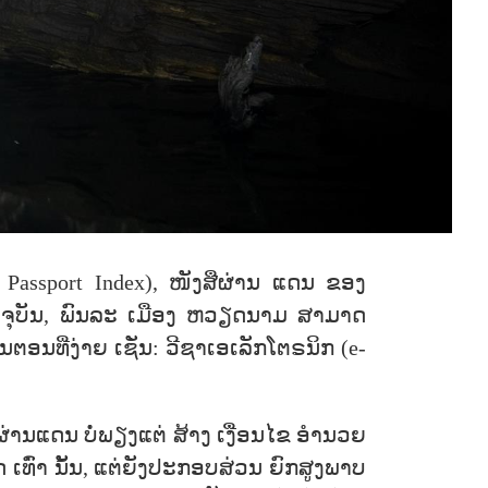
 Passport Index), ໜັງສືຜ່ານ ແດນ ຂອງ
 ປັດຈຸບັນ, ພົນລະ ເມືອງ ຫວຽດນາມ ສາມາດ
ຕອນທີ່ງ່າຍ ເຊັ່ນ: ວີຊາເອເລັກໂຕຣນິກ (e-
ຜ່ານແດນ ບໍ່ພຽງແຕ່ ສ້າງ ເງື່ອນໄຂ ອຳນວຍ
ົ່າ ນັ້ນ, ແຕ່ຍັງປະກອບສ່ວນ ຍົກສູງພາບ