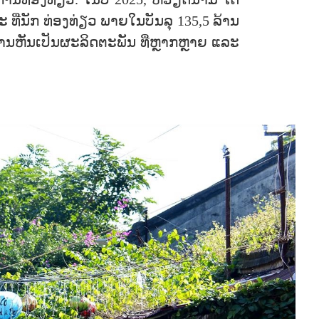
ການທ່ອງທ່ຽວ. ໃນປີ 2025, ຫວຽດນາມ ໄດ້
ະ ທີ່ນັກ ທ່ອງທ່ຽວ ພາຍໃນບັນລຸ 135,5 ລ້ານ
ການຫັນເປັນຜະລິດຕະພັນ ທີ່ຫຼາກຫຼາຍ ແລະ