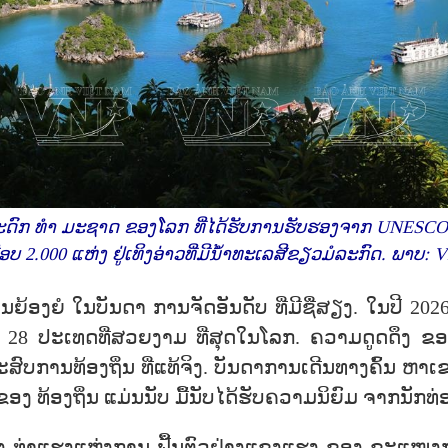
ໍລະດົກ ທຳ ມະຊາດ ຂອງໂລກ ທີ່ໄດ້ຮັບການຮັບຮອງຈາກ UNESCO, 
ືອບ 2.000 ແຫ່ງ ຢູ່ເທິງອ່າວທີ່ມີນ້ຳທະເລສີຂຽວມໍລະກົດ. ພາບ: 
ນຍ້ອງຍໍ ໃນບັນດາ ການຈັດອັນດັບ ທີ່ມີຊື່ສຽງ. ໃນປີ 20
່ 28 ປະເທດທີ່ສວຍງາມ ທີ່ສຸດໃນໂລກ. ຄວາມດູດດຶງ ຂອງ
ຢູ່ທີ່ປະສົບການທ້ອງຖິ່ນ ທີ່ແທ້ຈິງ. ບັນດາການເດີນທາງຄົ້
ິດຂອງ ທ້ອງຖິ່ນ ແມ່ນນັບ ມື້ນັບໄດ້ຮັບຄວາມນິຍົມ ຈາກນັກ