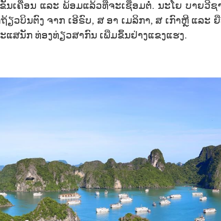
ຄື່ອນ ແລະ ພ້ອມແລ້ວທີ່ຈະເຊື່ອມຕໍ່. ນະໂຍ ບາຍວີຊາ ທ
ຽວບິນຕົງ ຈາກ ເອີຣົບ, ສ ອາ ເມລິກາ, ສ ເກົາຫຼີ ແລະ ຍີ
ກະແສນັກ ທ່ອງທ່ຽວສາກົນ ເພີ່ມຂຶ້ນຢ່າງແຂງແຮງ.