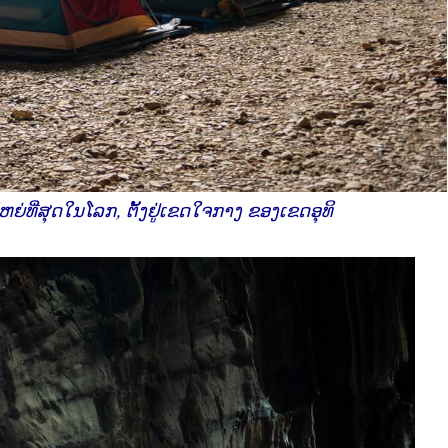
ຫຍ່ທີ່ສຸດໃນໂລກ, ຕັ້ງຢູ່ເຂດໃຈກາງ ຂອງເຂດອຸທິ