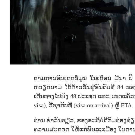
ຕາມການອັບເດດຂໍ້ມູນ ໃນເດືອນ ມີນາ ປີ
ຫວຽດນາມ ໄດ້ກ້າວຂຶ້ນສູ່ອັນດັບທີ 84 ຂອ
ເດີນທາງໄປຍັງ 48 ປະເທດ ແລະ ເຂດແຄ້ວນ ໂດ
visa), ວີຊາກັບທີ່ (visa on arrival) ຫຼື ETA.
ທ່ານ ຮ່າວັນຊຽວ, ຮອງອະທິບໍດີກົມທ່ອງທ່
ຄວາມສະດວກ ໃຫ້ແກ່ພົນລະເມືອງ ໃນການ ເ