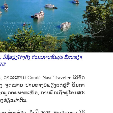
ມີຊື່ສຽງໂດ່ງດັງ ດ້ວຍເກາະຫີນປູນ ທີ່ສະຫງ່າ
VNP
26, ວາລະສານ Condé Nast Traveler ໄດ້ຈັດ
 ຈຸດໝາຍ ປາຍທາງບໍ່ພຽງແຕ່ຢູ່ທີ່ ບັນດາ
ນ ຫາເຂດພູດອຍພາກເໜືອ, ການພັກເຊົາຢູ່ໂຮມສະ
ທ່ອງທ່ຽວສາກົນ.