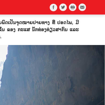
ພົດເປັນຈຸດໝາຍປາຍທາງ ທີ່ ປອດໄພ, ມີ
່ມຂຶ້ນ ຂອງ ກະແສ ນັກທ່ອງທ່ຽວສາກົນ ແລະ
.