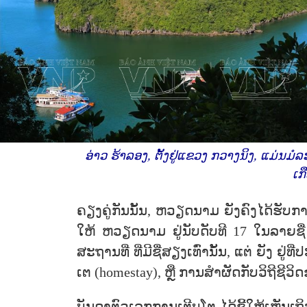
ອ່າວ ຮ້າລອງ, ຕັ້ງຢູ່ແຂວງ ກວາງນິງ, ແມ່ນມ
ເກ
ຄຽງຄູ່ກັນນັ້ນ, ຫວຽດນາມ ຍັງຄົງໄດ້ຮັບກາ
ໃຫ້ ຫວຽດນາມ ຢູ່ນັບດັບທີ 17 ໃນລາຍຊື
ສະຖານທີ່ ທີ່ມີຊື່ສຽງເທົ່ານັ້ນ, ແຕ່ ຍັງ 
ເຕ (homestay), ຫຼື ການສຳຜັດກັບວິຖີຊີວ