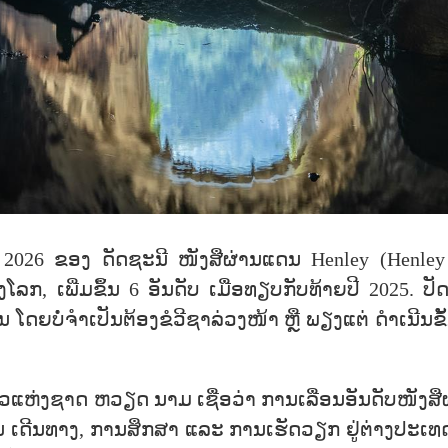
 2026 ຂອງ ດັດຊະນີ ໜັງສືຜ່ານແດນ Henley (Henley
ງໂລກ, ເພີ່ມຂຶ້ນ 6 ອັນດັບ ເມື່ອທຽບກັບທ້າຍປີ 2025.
ຍບໍ່ຈຳເປັນຕ້ອງຂໍວີຊາລ່ວງໜ້າ ຫຼື ພຽງແຕ່ ດຳເນີນຂັ້ນ
ຽວແຫ່ງຊາດ ຫວຽດ ນາມ ເຊື່ອວ່າ ການເລື່ອນອັນດັບໜັງສື
ດີນທາງ, ການສຶກສາ ແລະ ການເຮັດວຽກ ຢູ່ຕ່າງປະເທດ ເທ