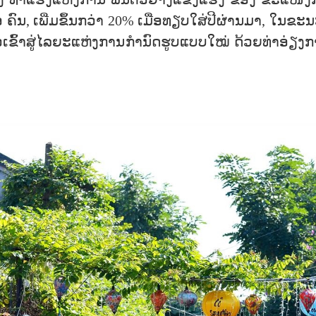
ເຖິງ ທ່າແຮງແຫ່ງການ ຟື້ນຕົວຢ່າງແຂງແຮງ ຂອງ ຂະແໜງ
ອ ຄົນ, ເພີ່ມຂຶ້ນກວ່າ 20% ເມື່ອທຽບໃສ່ປີຜ່ານມາ, ໃນຂະນ
ວເຂົ້າສູ່ໄລຍະແຫ່ງການກຳນົດຮູບແບບໃໝ່ ດ້ວຍທ່າອ່ຽງ