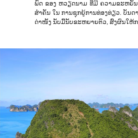
ພົດ ຂອງ ຫວຽດນາມ ທີ່ມີ ຄວາມຂະຫຍັນຂັນເ
ສຳຄັນ ໃນ ການຊຸກຍູ້ການທ່ອງທ່ຽວ. ບັນດາຖ້
ດ່າໜັງ ນັບມື້ນັບຂະຫຍາຍຕົວ, ສົ່ງຜົນໃຫ້