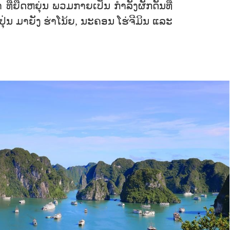
ີ່ຍືດຫຍຸ່ນ ພວມກາຍເປັນ ກຳລັງຜັກດັນທີ່
່ປຸ່ນ ມາຍັງ ຮ່າໂນ້ຍ, ນະຄອນ ໂຮ່ຈີມິນ ແລະ