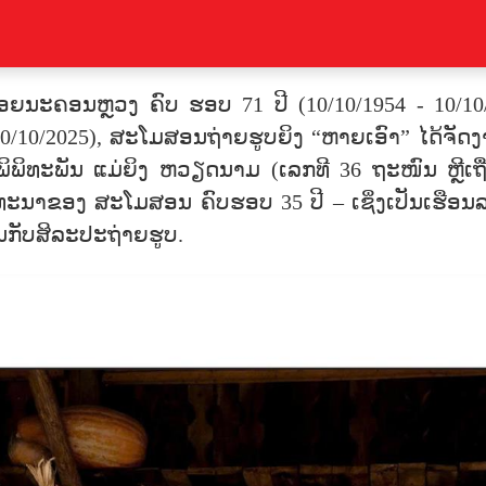
່ອຍນະຄອນຫຼວງ ຄົບ ຮອບ 71 ປີ (10/10/1954 - 10/10/
0/10/2025), ສະໂມສອນຖ່າຍຮູບຍິງ “ຫາຍເອົາ” ໄດ້ຈັດງ
ພິພິທະພັນ ແມ່ຍິງ ຫວຽດນາມ (ເລກທີ 36 ຖະໜົນ ຫຼີເຖື່ອ
ທະນາຂອງ ສະໂມສອນ ຄົບຮອບ 35 ປີ – ເຊິ່ງເປັນເຮືອນລວ
ນກັບສິລະປະຖ່າຍຮູບ.