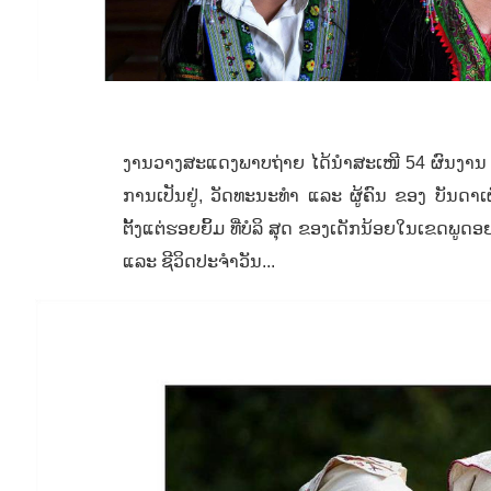
ງານວາງສະແດງພາບຖ່າຍ
ໄດ້ນໍາສະເໜີ
54
ຜົນງານ 
ການເປັນຢູ່
,
ວັດທະນະທໍາ ແລະ ຜູ້ຄົນ ຂອງ ບັນດາເ
ຕັ້ງແຕ່ຮອຍຍິ້ມ ທີ່ບໍລິ ສຸດ ຂອງເດັກນ້ອຍໃນເຂດພູດອ
ແລະ ຊີວິດປະຈໍາວັນ...