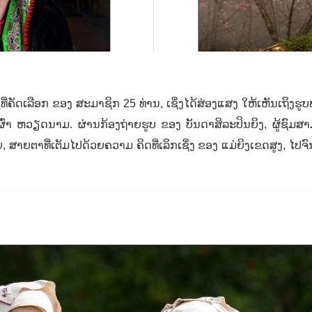
ທີ່ຄັດເລືອກ
ຂອງ
ສະມາຊິກ
25
ທ່ານ
,
ເຊິ່ງໄດ້ສ່ອງແສງ ໃຫ້ເຫັນເຖິງຮູ
ຜົ່າ ຫວຽດນາມ. ຜ່ານກ້ອງຖ່າຍຮູບ ຂອງ ບັນດາສິລະປິນຍິງ
,
ຜູ້ຊົມສ
ຍ
,
ສາຍຕາທີ່ເຕັມໄປດ້ວຍຄວາມ ຄິດທ່ີເລິກເຊິ່ງ ຂອງ ແມ່ຍິງເຂດສູງ
,
ໄປ
ຈ