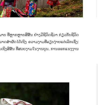
ບພາບ
ທີ່
ຫຼາກ
ຫຼາຍສີສັນ
ຢ່າງມີຊີວິດຊີວາ ກ່ຽວກັບຊີວິດ
າມາດສຳຜັດໄດ້ເຖິງ ຄວາມງາມທີ່ລຽບງ່າຍແຕ່ເລິກເຊິ່ງ:
ົນເຖິງສີສັນ ທີ່ສວຍງາມໃນງານບຸນ
,
ການອອກແຮງງານ