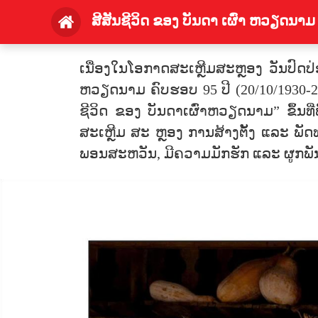
ສີສັນຊີວິດ ຂອງ ບັນດາ ເຜົ່າ ຫວຽດນາມ
ເນື່ອງໃນໂອກາດສະເຫຼີມສະຫຼອງ ວັນປົດປ
ຫວຽດນາມ ຄົບຮອບ 95 ປີ (20/10/1930-2
ຊີວິດ ຂອງ ບັນດາເຜົ່າຫວຽດນາມ” ຂຶ້ນທີ່
ສະເຫຼີມ ສະ ຫຼອງ ການສ້າງຕັ້ງ ແລະ ພັດ
ພອນສະຫວັນ, ມີຄວາມມັກຮັກ ແລະ ຜູກພັ