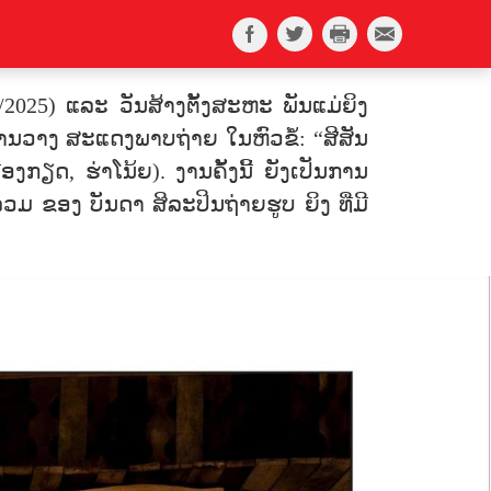
2025) ແລະ ວັນສ້າງຕັ້ງສະຫະ ພັນແມ່ຍິງ
ານວາງ ສະແດງພາບຖ່າຍ ໃນຫົວຂໍ້: “ສີສັນ
ງກຽດ, ຮ່າໂນ້ຍ). ງານຄັ້ງນີ້ ຍັງເປັນການ
ມ ຂອງ ບັນດາ ສິລະປິນຖ່າຍຮູບ ຍິງ ທີ່ມີ