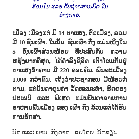
ຮ້ອນໃນ ແລະ ຂັບຖ່າຍສານພິດ ໃນ
ຮ່າງກາຍ.
ເມືອງ ເມືອງແຕ່ ມີ 14 ຕາ​ແສງ, ຕົວ​ເມືອງ, ລວມ​
ມີ 10 ຊົນ​ເຜົ່າ. ​ໃນ​ນັ້ນ, ຊົນເຜົ່າ ກົ໋ງ ແມ່ນ​ໜຶ່ງ​ໃນ
5 ຊົນ​ເຜົ່າ​ສ່ວນ​ໜ້ອຍ​ ທີ່​ປະສົບ​ກັບ ​ຄວາມ​
ຫຍຸ້ງຍາກ​ທີ່​ສຸດ, ​ໄດ້​ດຳລົງ​ຊີວິດ ເຕົ້າໂຮມກັນ​ຢູ່​
ຕາ​ແສງ​ນ້ຳຄາວ ມີ 220 ຄອບຄົວ, ພົນລະເມືອງ
1.000 ກວ່າ​ຄົນ. ​ເຖິງ​ວ່າ​ປະຊາກອນ​ ມີ​ໜ້ອຍ​ກໍ່
ຕາມ, ​ແຕ່​ບັນດາ​ຄຸນຄ່າ​ ວັດທະນະທຳ, ຮີດຄອງ​
ປະ​ເພນີ ​ແລະ ພິ​ເສດ​ ແມ່ນ​ບັນດາລາຍການ
ອາຫານ​ພື້ນ​ເມືອງ​ ຂອງ​ ​ເຜົ່າ​ ກົ໋ງ ລ້ວນ​ແຕ່​ໄດ້​ຮັບ​
ການ​ຮັກສາ.
ບົດ ແລະ ພາບ: ກົງດາດ - ແປໂດຍ: ບິກລຽນ