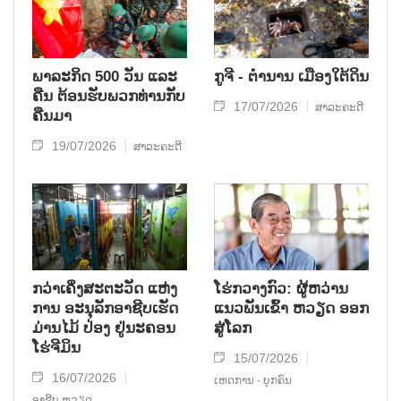
ພາລະກິດ 500 ວັນ ແລະ
ກູຈີ - ຕໍານານ ເມືອງໃຕ້ດິນ
ຄືນ ຕ້ອນຮັບພວກທ່ານກັບ
17/07/2026
ສາລະຄະດີ
ຄືນມາ
19/07/2026
ສາລະຄະດີ
ກວ່າເຄິ່ງສະຕະວັດ ແຫ່ງ
ໂຮ່ກວາງກົວ: ຜູ້ຫວ່ານ
ການ ອະນຸລັກອາຊີບເຮັດ
ແນວພັນເຂົ້າ ຫວຽດ ອອກ
ມ່ານໄມ້ ປ່ອງ ຢູ່ນະຄອນ
ສູ່ໂລກ
ໂຮ່ຈີມິນ
15/07/2026
16/07/2026
ເຫດການ - ບຸກຄົນ
ອາຊີບ ຫວຽດ