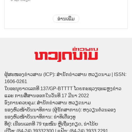
ອ່ານເພີ່ມ
ຜູ້ສະໜອງຂ່າວສານ (ICP): ສຳນັກຂ່າວສານ ຫວຽດນາມ | ISSN:
1606-0261
ໃບອະນຸຍາດເລກທີ 137/GP-BTTTT ໂດຍກະຊວງຖະແຫຼງຂ່າວ
ແລະ ການສື່ສານອອກໃນວັນທີ 17 ມີນາ 2022
ອົງການຄວບຄຸມ: ສຳນັກຂ່າວສານ ຫວຽດນາມ
ຮອງຫົວໜ້າບັນນາທິການ (ຜູ້ຮັກສາການ): ຫງວຽນຕ໋ວນລອງ
ຮອງຫົວໜ້າບັນນາທິການ: ຮ່າທິເຕື່ອງທູ
ທີ່ຢູ່: ເຮືອນເລກທີ 79 ຖະໜົນ ຫຼີເຖື່ອງກຽດ, ຮ່າໂນ້ຍ
ເບີໂທ: (84-24) 39332300 | ແຟັກ: (84-24) 3933 2291