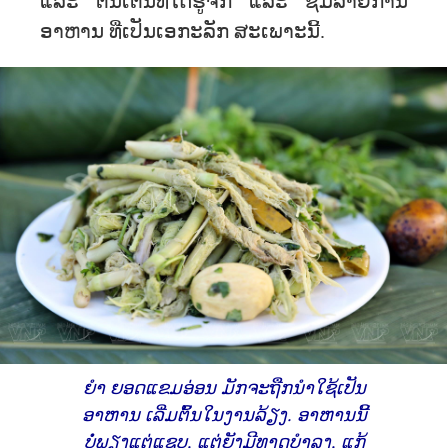
ແລະ ຕື່ນ​ເຕັ້ນ​ທີ່​ໄດ້​ຮູ້ຈັກ ​ແລະ ຊີມລາຍການ​
ອາຫານ ​ທີ່​ເປັນ​ເອກະລັກ ສະ​ເພາະ​ນີ້.
ຍຳ ຍອດແຂມອ່ອນ ມັກຈະຖືກນໍາໃຊ້ເປັນ
ອາຫານ ເລີ່ມຕົ້ນໃນງານລ້ຽງ. ອາຫານນີ້
ບໍ່ພຽງແຕ່ແຊບ, ແຕ່ຍັງມີທາດບໍາລຸງ, ແກ້