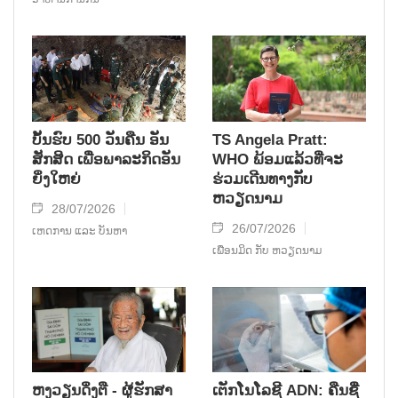
ບັ້ນຮົບ 500 ວັນຄືນ ອັນ
TS Angela Pratt:
ສັກສິດ ເພື່ອພາລະກິດອັນ
WHO ພ້ອມແລ້ວທີ່ຈະ
ຍິ່ງໃຫຍ່
ຮ່ວມເດີນທາງກັບ
ຫວຽດນາມ
28/07/2026
26/07/2026
ເຫດການ ແລະ ບັນຫາ
ເພື່ອນມິດ ກັບ ຫວຽດນາມ
ຫງວຽນດິ່ງຕື - ຜູ້ຮັກສາ
ເຕັກໂນໂລຊີ ADN: ຄືນຊື່