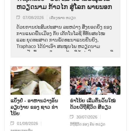
ຫວຽດນາມ ກ້າວໄກ ສູ່ໂລກ ພາຍນອກ
07/08/2026
ເຄື່ອງໝາຍ ຫວຽດ
ດ້ວຍການປະສົມປະສານ ລະຫວ່າງ ສິ່ງຍອດຍິ່ງ ຂອງ
ການແພດພື້ນເມືອງ ກັບ ເຕັກໂນໂລຊີ ທີ່ທັນສະໄໝ
ແລະ ຍຸດທະສາດ ການພັດທະນາແບບຍືນຍົງ,
Traphaco ໄດ້ນຳເອົາ ສະໝຸນໄພ ຫວຽດນາມ
ກາຍເປັນພື້ນຖານ ໃນການ ສ້າງຍີ່ຫໍ້ ຢາປົວພະຍາດ ທີ່
ຊົງອິດທິພົນ, ຄ່ອຍໆ ຢັ້ງຢືນທີ່ຕັ້ງ ຂອງຕົນ ຢູ່ໃນ
ຕະຫຼາດສາກົນ.
ແບັ໋ງຢໍ່ - ອາຫານວ່າງອັນ
ຮ່າໂນ້ຍ ເລີ່ມຕົ້ນວັນໃໝ່
ລຽບງ່າຍ ຂອງ ຊາວ ຮ່າ
ດ້ວຍວິຖີຊີວິດ ສີຂຽວ
ໂນ້ຍ
30/07/2026
01/08/2026
ວິຖີຊີວິດ ຂອງ ຄົນ ຫວຽດ
ອາຫານການກິນ