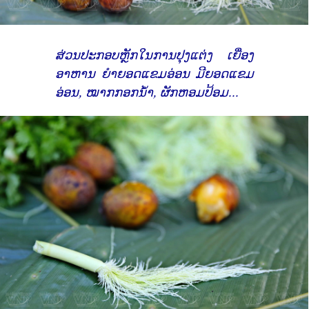
ສ່ວນປະກອບຫຼັກໃນການປຸງແຕ່ງ ເຍື່ອງ
ອາຫານ ຍຳຍອດແຂມອ່ອນ ມີຍອດແຂມ
ອ່ອນ, ໝາກກອກນໍ້າ, ຜັກຫອມປ້ອມ...