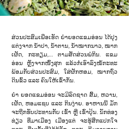
ສ່ວນປະສົມເພື່ອເຮັດ ຍຳຍອດແຂມອ່ອນ ໄດ້ປຸງ
ແຕ່ງຈາກ ນໍ້າປາ, ນໍ້າຕານ, ນໍ້າໝາກນາວ, ​ໝາກ​
ເຜັດ, ກະ​ທຽມ,... ຕາມສັດສ່ວນ​ພໍກິນ. ແຂມ
ອ່ອນ ຫຼັງ​ຈາກໜຶ້ງສຸກ ແລ້ວກໍ່ເອົາລົງໝໍ້ກະທະ
ພ້ອມກັບສ່ວນປະສົມ, ໃສ່ຜັກຫອມ, ໝາກຖົ່ວ
ດິນຂົ້ວ ແລະ ຄົນໃຫ້ເຂົ້າກັນ.
ຍຳ ຍອດແຂມອ່ອນ ຈະມີລົດຊາດ ສົ້ມ, ຫວານ,
ເຜັດ, ຫອມແຊບ ແລະ ກິນງ່າຍ. ອາຫານນີ້ ມັກ
ຈະຖືກຮັບປະທານກັບ ເຂົ້າ ຫຼື ເຂົ້າປຸ້ນ. ນັກ​ທ່ອງ​
ທ່ຽວ​ ທີ່​ມາ​ເມືອງ ເມືອງແຕ່ ​ຈະຮູ້ສຶກແປກໃຈ