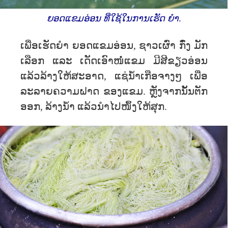
ຍອດແຂມອ່ອນ ທີ່ໃຊ້ໃນການເຮັດ ຍຳ.
ເພື່ອ​ເຮັດຍຳ ຍອດແຂມອ່ອນ, ຊາວ​ເຜົ່າ​ ກົ໋ງ ມັກ​
ເລືອກ ແລະ ເດັດ​ເອົາ​ໜໍ່ແຂມ ມີສີຂຽວ​​ອ່ອນ
ແລ້ວລ້າງໃຫ້ສະອາດ, ແຊ່ນໍ້າເກືອຈາງໆ ເພື່ອ
ລະລາຍຄວາມຝາດ ຂອງແຂມ. ຫຼັງຈາກນັ້ນຕັກ
ອອກ, ລ້າງນໍ້າ ແລ້ວນຳໄປໜຶ້ງໃຫ້ສຸກ.