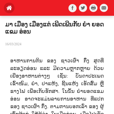
ມາ ເມືອງ ເມືອງແຕ່ ເພີດເພີນກັບ ຍຳ ຍອດ
ແຂມ ອ່ອນ
16/03/2024
ອາຫານການກິນ ​ຂອງ​ ຊາວ​ເຜົ່າ ກົ໋ງ ສຸດທີ່
ລະອຽດອ່ອນ ແລະ ມີຄວາມຫຼາກຫຼາຍ​ ດ້ວຍ
ເຍື່ອງອາຫານຕ່າງໆ ເຊ່ັນ: ບັນດາປະເພດ
ເຂົ້າໜົມ, ຍຳ, ປາ​ແຫ້ງ, ຊີ້ນ​ແຫ້ງ ​ເຮັດ​ສົ້ມ​ ຫຼື
ຂາງໄຟ ເພື່ອເກັບ​ຮັກສາ. ໃນນັ້ນ ຍຳຍອດແຂມ
ອ່ອນ ອາດຈະແມ່ນລາຍການອາຫານ ທ່ີແປກ
ຂອງ ຊາວເຜົ່າ ກົ໋ງ. ຕາມການບອກເລົ່າ ຂອງ ​ຜູ້​