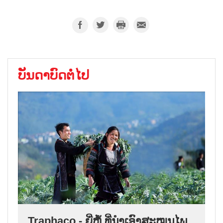
ບັນດາບົດຕໍ່ໄປ
Traphaco - ຍີ່ຫໍ້ ທີ່ນຳເອົາສະໝຸນໄພ