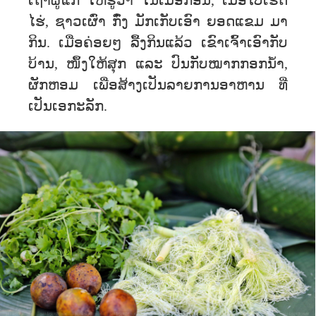
ເຖົ້າ​ຜູ້ແກ່ ໃຫ້ຮູ້ວ່າ ​ໃນ​ເມື່ອ​ກ່ອນ, ​ເມື່ອໄປເຮັດ​
ໄຮ່, ຊາວ​ເຜົ່າ ກົ໋ງ ມັກ​ເກັບເອົາ​ ຍອດແຂມ ​ມາ​
ກິນ. ເມື່ອຄ່ອຍໆ ລື້ງກິນແລ້ວ ເຂົາເຈົ້າເອົາກັບ
ບ້ານ, ໜຶ້ງໃຫ້ສຸກ ແລະ ປົນກັບໝາກກອກນໍ້າ,
ຜັກຫອມ ເພື່ອສ້າງເປັນລາຍການອາຫານ ທີ່
ເປັນເອກະລັກ.