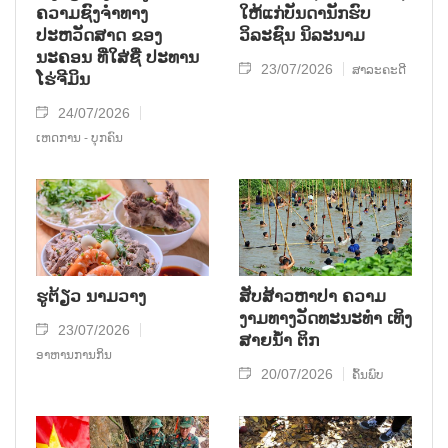
ຄວາມຊົງຈໍາທາງ
ໃຫ້ແກ່ບັນດານັກຮົບ
ປະຫວັດສາດ ຂອງ
ວິລະຊົນ ນິລະນາມ
ນະຄອນ ທີ່ໃສ່ຊື່ ປະທານ
23/07/2026
ສາລະຄະດີ
ໂຮ່ຈີມິນ
24/07/2026
ເຫດການ - ບຸກຄົນ
ຮູຕ້ຽວ ນາມວາງ
ສັບສ້າວຫາປາ ຄວາມ
ງາມທາງວັດທະນະທໍາ ເທິງ
23/07/2026
ສາຍນໍ້າ ຕິກ
ອາຫານການກິນ
20/07/2026
ຄົ້ນພົບ