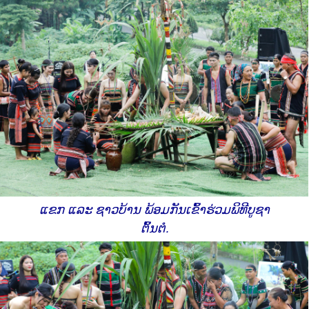
ແຂກ ແລະ ຊາວບ້ານ ພ້ອມກັນເຂົ້າຮ່ວມພິທີບູຊາ
ຕົ້ນຕໍ.