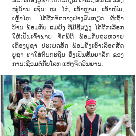
ຂຶມ. ເຄື່ອງບູຊາ ໄດ້ກະກຽມ ຕາມເງື່ອນໄຂ ຂອງ
ໝູ່ບ້ານ ເຊັ່ນ: ໝູ, ໄກ່, ເຂົ້າຫຼາມ, ເຂົ້າໜົມ,
ເຫຼົ້າໄຫ... ໄດ້ຖືກຈັດວາງຢ່າງສົມກຽດ. ຜູ້ເຖົ້າ
ບ້ານ ພ້ອມກັບ ແມ່ຍິງ ທ່ີມີຊື່ສຽງ ໄດ້ຖືກເລືອກ
ໃຫ້ເປັນເຈົ້າພາບ ຈັດພິທີ ພ້ອມກັບຖະຫວາຍ
ເຄື່ອງບູຊາ ປະເພດສັດ ພ້ອມທັງເອົາເລືອດສັດ
ບູຊາ ທາໃສ່ຕົ້ນກະຖິນ ຊຶ່ງເປັນສັນຍາລັກ ຂອງ
ການເຊື່ອມຕໍກັບໂລກ ແຫ່ງຈິດວິນຍານ.