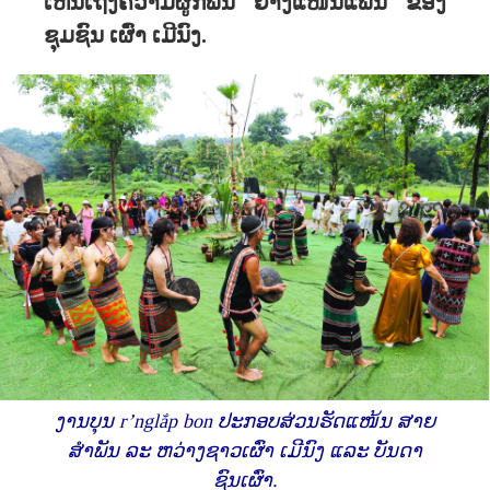
ເຫັນເຖິງຄວາມຜູກພັນ ຢ່າງແໜ້ນແຟ້ນ ຂອງ
ຊຸມຊົນ ເຜົ່າ ເມີນົງ.
ງານບຸນ r’nglắp bon ປະກອບສ່ວນຮັດແໜ້ນ ສາຍ
ສຳພັນ ລະ ຫວ່າງຊາວເຜົ່າ ເມີນົງ ແລະ ບັນດາ
ຊົນເຜົ່າ.