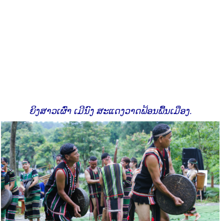
ຍິງສາວເຜົ່າ ເມີນົງ ສະແດງວາດຟ້ອນພື້ນເມືອງ.