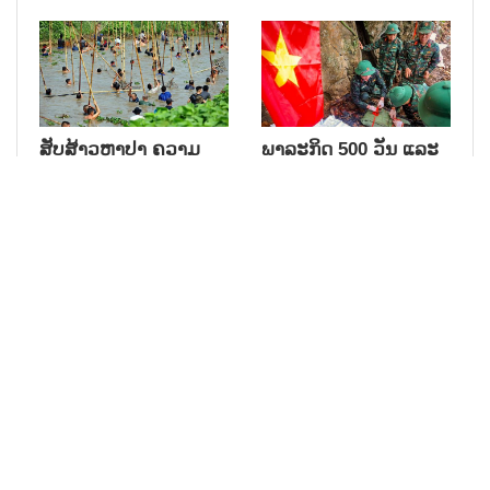
ສັບສ້າວຫາປາ ຄວາມ
ພາລະກິດ 500 ວັນ ແລະ
ງາມທາງວັດທະນະທໍາ ເທິງ
ຄືນ ຕ້ອນຮັບພວກທ່ານກັບ
ສາຍນໍ້າ ຕິກ
ຄືນມາ
20/07/2026
19/07/2026
ຄົ້ນພົບ
ສາລະຄະດີ
ກູຈີ - ຕໍານານ ເມືອງໃຕ້ດິນ
ກວ່າເຄິ່ງສະຕະວັດ ແຫ່ງ
ການ ອະນຸລັກອາຊີບເຮັດ
17/07/2026
ສາລະຄະດີ
ມ່ານໄມ້ ປ່ອງ ຢູ່ນະຄອນ
ໂຮ່ຈີມິນ