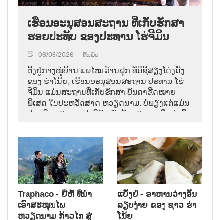
ເຮືອນອະນຸສອນສະຖານ ທີ່ເກັບຮັກສາ
ຮອຍປະທັບ ຂອງປະທານ ໂຮ່ຈີມິນ
08/08/2026
ຄົ້ນພົບ
ຕັ້ງຢູ່ກາງໝູ່ບ້ານ ແພໄໝ ວ້ານຟຸກ ທີ່ມີຊື່ສຽງໂດ່ງດັງ
ຂອງ ຮ່າໂນ້ຍ, ເຮືອນອະນຸສອນສະຖານ ປະທານ ໂຮ່
ຈີມິນ ແມ່ນສະຖານທີ່ເກັບຮັກສາ ບັນດາຂີດໝາຍ
ພິເສດ ໃນປະຫວັດສາດ ຫວຽດນາມ. ບໍ່ພຽງແຕ່ແມ່ນ
ປູຊະນີຍະສະຖານປະຕິວັດເທົ່ານັ້ນ, ສະຖານທີ່ແຫ່ງນີ້
ຍັງນຳຜູ້ຊົມ ກັບຄືນສູ່ ບັນດາວັນເດືອນ ທີ່ຕັດສິນ
ຊາຕາກຳ ຂອງປະຊາຊາດ ໃນທ້າຍປີ 1946.
Traphaco - ຍີ່ຫໍ້ ທີ່ນຳ
ແບັ໋ງຢໍ່ - ອາຫານວ່າງອັນ
ເອົາສະໝຸນໄພ
ລຽບງ່າຍ ຂອງ ຊາວ ຮ່າ
ຫວຽດນາມ ກ້າວໄກ ສູ່
ໂນ້ຍ