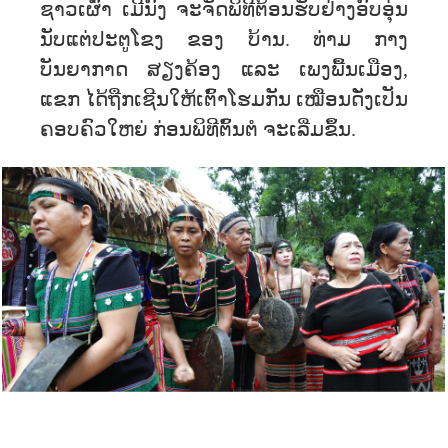
ຊາວເຜົ່າ ເມີນົງ ຈະຈັດພິທີຕ້ອນຮັບຢ່າງອົບອຸ່ນ
ນັບແຕ່ປະຕູໂຂງ ຂອງ ບ້ານ. ທ່າມ ກາງ
ບັນຍາກາດ ສຽງຄ້ອງ ແລະ ເພງພື້ນເມືອງ,
ແຂກ ໄດ້ຖືກເຊີນໃຫ້ເຕົ້າໂຮມກັນ ເໝືອນດັ່ງເປັນ
ຄອບຄົວໃຫຍ່ ກ່ອນພິທີຕົ້ນຕໍ ຈະເລີ່ມຂຶ້ນ.