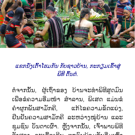
ແຂກນັ່ງເຕົ້າໂຮມກັນ ກັບຊາວບ້ານ, ກະກຽມເຂົ້າສູ່
ພິທີ ຕົ້ນຕໍ.
ຕໍ່ຈາກນັ້ນ, ຜູ້ເຖົ້າຂອງ ບ້ານຈະທໍາພິທີສູດມົນ
ເພື່ອຂໍຄວາມອີ່ມໜໍາ ສໍາລານ, ພິເສດ ແມ່ນຂໍ
ຄໍາຜູກພັນສາມັກຄີ, ແກ້ໄຂຄວາມຂັດແຍ່ງ,
ຢືນຢັນຄວາມສາມັກຄີ ລະຫວ່າງໝູ່ບ້ານ ແລະ
ຊຸມຊົນ ບັນດາເຜົ່າ. ຫຼັງຈາກນັ້ນ, ເຈົ້າພາບພິທີ