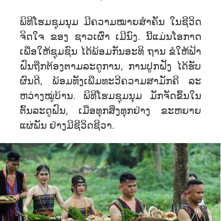
ພິທີໂຮມຊຸມນຸມ ມີຄວາມໝາຍສຳຄັນ ໃນຊີວິດ
ຈິດໃຈ ຂອງ ຊາວເຜົ່າ ເມີນົງ. ນີ້ແມ່ນໂອກາດ
ເພື່ອໃຫ້ຊຸມຊົນ ໄດ້ພ້ອມກັນອະທິ ຖານ ຂໍໃຫ້ຟ້າ
ຝົນຖືກຕ້ອງຕາມລະດູການ, ການປູກຝັງ ໄດ້ຮັບ
ຜົນດີ, ພ້ອມທັງເພີ່ມທະວີຄວາມສາມັກຄີ ລະ
ຫວ່າງໝູ່ບ້ານ. ພິທີໂຮມຊຸມນຸມ ມັກຈັດຂຶ້ນໃນ
ຕົ້ນລະດູຝົນ, ເມື່ອທຸກສິ່ງທຸກຢ່າງ ຂະຫຍາຍ
ແຜ່ພັນ ຢ່າງມີຊີວິດຊີວາ.