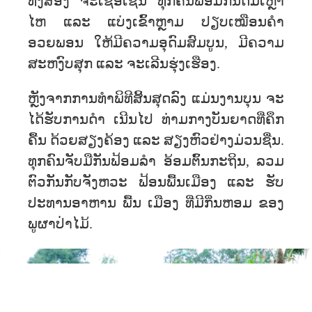
ທັງສອງ ຈະເຊື້ອເຊີນ ທຸກຄົນພ້ອມກັນດື່ມເຫຼົ້າ
ໄຫ ແລະ ແບ່ງເຂົ້າຫຼາມ ປຽບເໝືອນຄໍາ
ອວຍພອນ ໃຫ້ມີຄວາມອຸດົມສົມບູນ, ມີຄວາມ
ສະຫງົບສຸກ ແລະ ຈະເລີນຮຸ່ງເຮືອງ.
ຫຼັງຈາກການທໍາພິທີສິ້ນສຸດລົງ ແມ່ນງານບຸນ ຈະ
ໄດ້ຮັບການດຳ ເນີນໄປ ທ່າມກາງບັນຍາດທີ່ຄຶກ
ຄື້ນ ດ້ວຍສຽງຄ້ອງ ແລະ ສຽງຫົວຢ່າງມ່ວນຊື່ນ.
ທຸກຄົນຈັບມືກັນຟ້ອມລໍາ ອ້ອມຕົ້ນກະຖິນ, ລວມ
ຕົວກັນກັບຈັງຫວະ ຟ້ອນພື້ນເມືອງ ແລະ ຮັບ
ປະທານອາຫານ ພື້ນ ເມືອງ ທ່ີມີກິ່ນຫອມ ຂອງ
ພູຜາປ່າໄມ້.