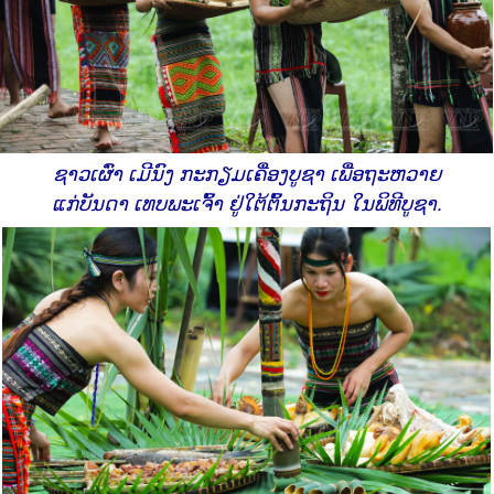
ຊາວເຜົ່າ ເມີນົງ ກະກຽມເຄື່ອງບູຊາ ເພື່ອຖະຫວາຍ
ແກ່ບັນດາ ເທບພະເຈົ້າ ຢູ່ໃຕ້ຕົ້ນກະຖິນ ໃນພິທີບູຊາ.