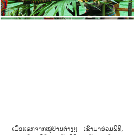
ເມື່ອແຂກຈາກໝູ່ບ້ານຕ່າງໆ ເຂົ້າມາຮ່ວມພິທີ,