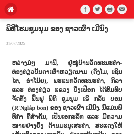
ພິທີໂຮມຊຸມນຸມ ຂອງ ຊາວເຜົ່າ ເມີນົງ
31/07/2025
ຫວ່າງມໍ່ໆ ມານີ້, ຢູ່ໝູ່ບ້ານວັດທະນະທໍາ-
ທ່ອງທ່ຽວບັນດາເຜົ່າຫວຽດນາມ (ດົ່ງໂມ, ເຊີນ
ໄຕ, ຮ່າໂນ້ຍ), ພະແນກວັດທະນະທໍາ, ກິລາ
ແລະ ທ່ອງທ່ຽວ ແຂວງ ບິ່ງເຟືອກ ໄດ້ສົມທົບ
ຈັດຕັ້ງ ຟື້ນຟູ ພິທີ ຊຸມນຸມ ເຣີ ກລັບ ບອນ
(R'Nglắp bon) ຂອງ ຊາວເຜົ່າ ເມີນົງ. ນີ້ແມ່ນພິ
ທີກໍາ ທ່ີສໍາຄັນ, ເປັນເອກະລັກ ແລະ ມີຄວາມ
ໝາຍຢ່າງຍິ່ງ ດ້ານມະນຸເສະທໍາ, ສະແດງໃຫ້