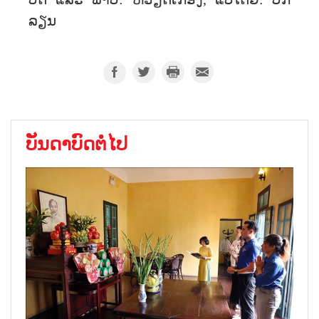
ບົດ ແລະ ພາບ: ຫວຽດເກື່ອງ, ແປໂດຍ: ບິກ
ລຽນ
ບັນດາບົດຕໍ່ໄປ