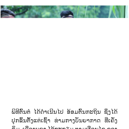
ພິທີຕົ້ນຕໍ ໄດ້ດໍາເນີນໄປ ອ້ອມຕົ້ນກະຖິນ ຊຶ່ງໄດ້
ປຸກຂຶ້ນຕັ້ງແຕ່ເຊົ້າ ທ່າມກາງບັນຍາກາດ ທ່ີເຄັ່ງ