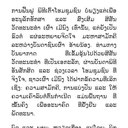
ການຟື້ນຟູ ພິທີເຕົ້າໂຮມຊຸມຊົນ ບໍ່ພຽງແຕ່ເພື່ອ
ອະນຸລັກຮັກສາ ແລະ ສົ່ງເສີມ ສີສັນ
ວັດທະນະທຳ ເຜົ່າ ເມີນົງ ເທົ່ານັ້ນ, ແຕ່ຍັງເປັນ
ຂົວຕໍ່ ແຜ່ຂະຫຍາຍຈິດໃຈ ມະຫາສາມັກຄີ
ລະຫວ່າງບັນດາຊົນເຜົ່າ ອ້າຍນ້ອງ. ທ່າມກາງ
ບັນຍາກາດ ທີ່ເຂັ້ມຂຸ້ນໄປດ້ວຍສີສັນ
ວັດທະນະທຳ ທີ່ເປັນເອກະລັກ, ຜ່ານບັນດາພິທີ
ອັນສັກສິດ ແລະ ຊ່ວງເວລາ ໂຮມຊຸມຊົນ ທີ່
ຈິງໃຈ, ຊາວເຜົ່າ ເມີນົງ ໄດ້ຝາກຂໍ້ຄວາມທີ່ເລິກ
ເຊິ່ງ: ຄວາມສາມັກຄີ, ການແບ່ງປັນ ແລະ ໃຫ້
ຄວາມເຄົາລົບຕໍ່ຕົ້ນກໍາເນີດ ແມ່ນພື້ນຖານ ທ່ີ
ໝັ້ນຄົງ ເພື່ອອະນາຄົດ ທ່ີຢັ້ງຢືນ ແລະ
ພັດທະນາ.