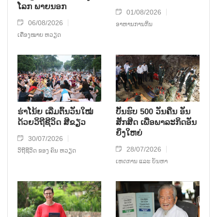
ໂລກ ພາຍນອກ
01/08/2026
06/08/2026
ອາຫານການກິນ
ເຄື່ອງໝາຍ ຫວຽດ
ຮ່າໂນ້ຍ ເລີ່ມຕົ້ນວັນໃໝ່
ບັ້ນຮົບ 500 ວັນຄືນ ອັນ
ດ້ວຍວິຖີຊີວິດ ສີຂຽວ
ສັກສິດ ເພື່ອພາລະກິດອັນ
ຍິ່ງໃຫຍ່
30/07/2026
28/07/2026
ວິຖີຊີວິດ ຂອງ ຄົນ ຫວຽດ
ເຫດການ ແລະ ບັນຫາ