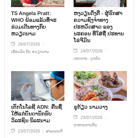
TS Angela Pratt:
ຫງວຽນດິ່ງຕື - ຜູ້ຮັກສາ
WHO ພ້ອມແລ້ວທີ່ຈະ
ຄວາມຊົງຈໍາທາງ
ຮ່ວມເດີນທາງກັບ
ປະຫວັດສາດ ຂອງ
ຫວຽດນາມ
ນະຄອນ ທີ່ໃສ່ຊື່ ປະທານ
ໂຮ່ຈີມິນ
26/07/2026
24/07/2026
ເພື່ອນມິດ ກັບ ຫວຽດນາມ
ເຫດການ - ບຸກຄົນ
ເຕັກໂນໂລຊີ ADN: ຄືນຊື່
ຮູຕ້ຽວ ນາມວາງ
ໃຫ້ແກ່ບັນດານັກຮົບ
23/07/2026
ວິລະຊົນ ນິລະນາມ
ອາຫານການກິນ
23/07/2026
ສາລະຄະດີ