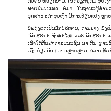
ກັບຄືນ ຫວຽດນາມ, ເຮັດວຽກຢູ່ກົມ ຮູບເງົ
ພາຍໃນປະເທດ. ຕໍ່ມາ, ໃນຖານະຜູ້ອໍານວ
ອຸດສາຫະກຳຮູບເງົາ ມີການປ່ຽນແປງ ຫຼາຍ
ບໍ່ພຽງແຕ່ເປັນນັກບໍລິຫານ, ທ່ານນາງ ຍັງເ
“ລັກສະນະ ທັນສະໄໝ ແລະ ລັກສະນະ ແຫ່ງ
ເຂົ້າໃກ້ກັບສາທາລະນະຊົນ ສາ ກົນ ຫຼາຍຂ
ເຊິ່ງ ກ່ຽວກັບ ຄວາມຫຼາກຫຼາຍ, ຄວາມສັບ