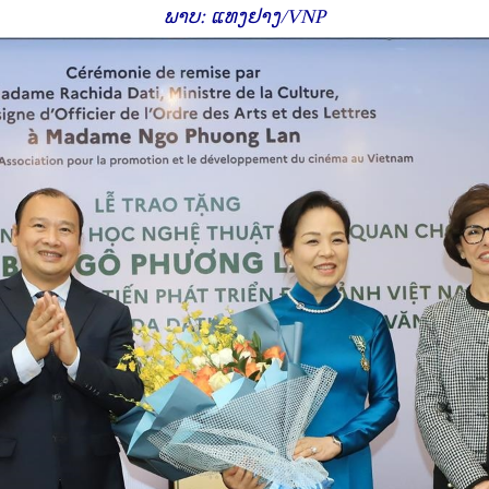
ພາບ: ແທງຢາງ/VNP