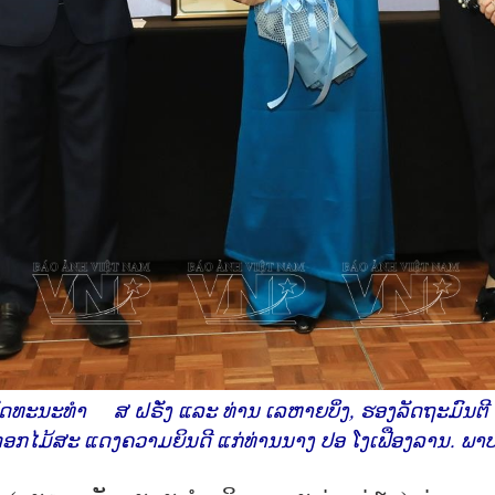
ວັດທະນະທຳ ສ ຝຣັ່ງ ແລະ ທ່ານ ເລຫາຍບິ່ງ, ຮອງລັດຖະມົນຕ
ດອກໄມ້ສະ ແດງຄວາມຍິນດີ ແກ່ທ່ານນາງ ປອ ໂງເຟືອງລານ. ພາ