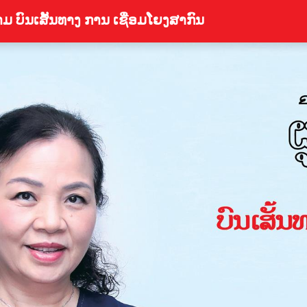
າມ ບົນເສັ້ນທາງ ການ ເຊື່ອມໂຍງສາກົນ