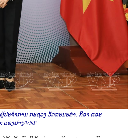
ີ ຜູ້ປະຈຳການ ກະຊວງ ວັດທະນະທຳ, ກິລາ ແລະ
ບ: ແທງຢາງ/VNP