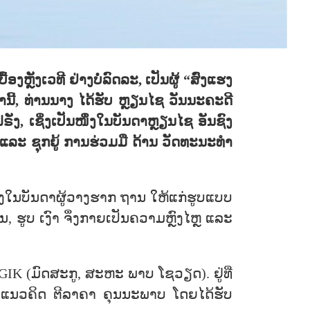
ອງຫຼັງເວທີ ຢ່າງບໍ່ລົດລະ, ເປັນຜູ້ “ສົ່ງແຮງ
ານີ້, ທ່ານນາງ ໄດ້ຮັບ ຫຼຽນໄຊ ວັນນະຄະດີ
ງ, ເຊິ່ງເປັນໜຶ່ງໃນບັນດາຫຼຽນໄຊ ອັນຊົງ
 ແລະ ຊຸກຍູ້ ການຮ່ວມມື ດ້ານ ວັດທະນະທຳ
ໜຶ່ງໃນບັນດາຜູ້ວາງຮາກ ຖານ ໃຫ້ແກ່ຮູບແບບ
ຮູບ ເງົາ ຈຶ່ງກາຍເປັນຄວາມຫຼົງໄຫຼ ແລະ
IK (ມົດສະກູ, ສະຫະ ພາບ ໂຊວຽດ). ຢູ່ທີ່
ງ ແນວຄິດ ຕີລາຄາ ຄຸນນະພາບ ໂດຍໄດ້ຮັບ