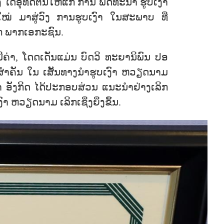
ໄດ້ອຸທິດຕົນໃຫ້ແກ່ ການ ພັດທະນາ ຮູບເງົາ
ໝ່ ມາສູ່ວົງ ການຮູບເງົາ ໃນສະພາບ ທີ່
ກ ພາກເອກະຊົນ.
ມີຄ່າ, ໂດດເດັ່ນແມ່ນ ບົດວິ ທະຍານິພົນ ປອ
ສຳຄັນ ໃນ ເສັ້ນທາງນຳຮູບເງົາ ຫວຽດນາມ
ສາ ອັງກິດ ໄດ້ປະກອບສ່ວນ ແນະນຳຢ່າງເລິກ
ຫວຽດນາມ ເລິກເຊິ່ງຍິ່ງຂຶ້ນ.