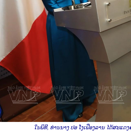
ໃນພິທີ, ທ່ານນາງ ປອ ໂງເຟືອງລານ ໄດ້ສະແດງຄວ