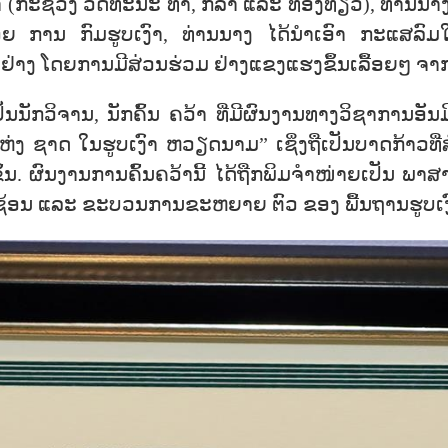
າ (ກະຊວງ ວັດທະນະ ທຳ, ກິລາ ແລະ ທ່ອງທ່ຽວ), ທ່ານນາງ 
ຍ ການ ກົມຮູບເງົາ, ທ່ານນາງ ໄດ້ນຳເອົາ ກະແສລົມໃ
ຢ່າງ ໂດຍການມີສ່ວນຮ່ວມ ຢ່າງແຂງແຮງຂຶ້ນເລື້ອຍໆ ຈາ
ປັນນັກວິຈານ, ນັກຄົ້ນ ຄວ້າ ທີ່ມີຜົນງານທາງວິຊາການອັນ
 ຊາດ ໃນຮູບເງົາ ຫວຽດນາມ” ເຊິ່ງຖືເປັນບາດກ້າວທີ່
ຶ້ນ. ຜົນງານການຄົ້ນຄວ້ານີ້ ໄດ້ຖືກພິມຈຳໜ່າຍເປັນ ພາ
ຊ້ອນ ແລະ ຂະບວນການຂະຫຍາຍ ຕົວ ຂອງ ພື້ນຖານຮູບເງົາ 