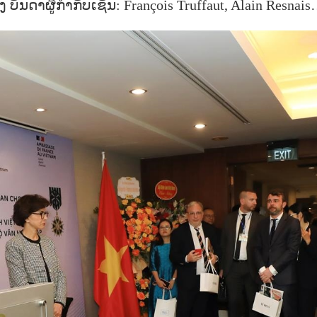
 ບັນດາຜູ້ກຳກັບເຊັ່ນ: François Truffaut, Alain Resnai