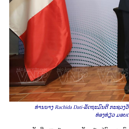
ທ່ານນາງ Rachida Dati-ລັດຖະມົນຕີ ກະຊວງ
ທ່ອງທ່ຽວ ມອບ