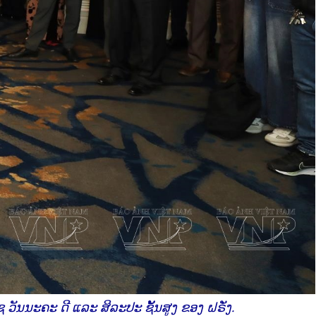
 ວັນນະຄະ ດີ ແລະ ສິລະປະ ຊັ້ນສູງ ຂອງ ຝຣັ່ງ.