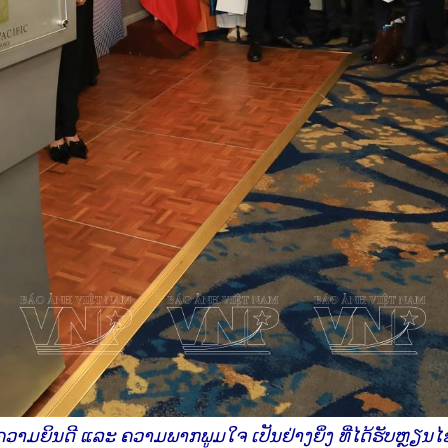
າມຍິນດີ ແລະ ຄວາມພາກພູມໃຈ ເປັນຢ່າງຍິ່ງ ທີ່ໄດ້ຮັບຫຼຽນໄຊ