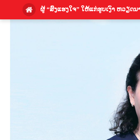
ຜູ້ “ສົ່ງແຮງໃຈ” ໃຫ້ແກ່ຮູບເງົາ ຫວຽດນ