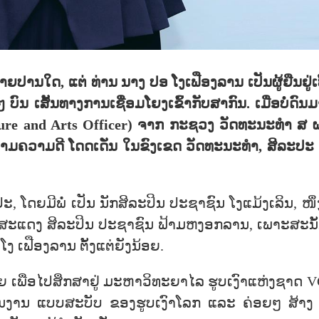
ຼາຍປານໃດ, ແຕ່ ທ່ານ ນາງ ປອ ໂງເຟືອງລານ ເປັນຜູ້ຢືນຢູ່ເບື້
ົນ ເສັ້ນທາງການເຊື່ອມໂຍງເຂົ້າກັບສາກົນ. ເມື່ອບໍ່ດົນມ
ure and Arts Officer) ຈາກ ກະຊວງ ວັດທະນະທຳ ສ ຝຣັ່
ນງາມຄວາມດີ ໂດດເດັ່ນ ໃນຂົງເຂດ ວັດທະນະທຳ, ສິລະປະ
ປະ, ໂດຍມີພໍ່ ເປັນ ນັກສິລະປິນ ປະຊາຊົນ ໂງແມ້ງເລິນ, 
ະແດງ ສິລະປິນ ປະຊາຊົນ ຟ້າມຫງອກລານ, ເພາະສະນັ້ນ, 
ໂງ ເຟືອງລານ ຕັ້ງແຕ່ຍັງນ້ອຍ.
ຍ ເພື່ອໄປສຶກສາຢູ່ ມະຫາວິທະຍາໄລ ຮູບເງົາແຫ່ງຊາດ VG
 ຜົນງານ ແບບສະບັບ ຂອງຮູບເງົາໂລກ ແລະ ຄ່ອຍໆ ສ້າ