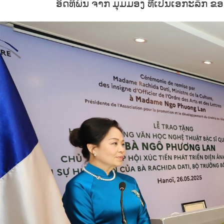
ອິດທິພົນ ຈາກ ມຸມມອງ ທີ່ເປັນເອກະລັກ ຂອງ