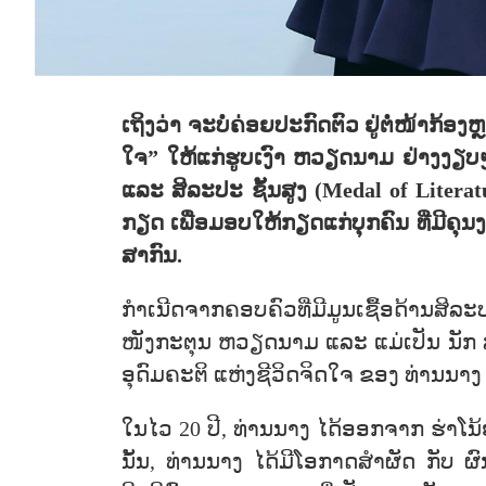
ເຖິງວ່າ ຈະບໍ່ຄ່ອຍປະກົດຕົວ ຢູ່ຕໍ່ໜ້າກ້ອງຫ
ໃຈ” ໃຫ້ແກ່ຮູບເງົາ ຫວຽດນາມ ຢ່າງງຽບໆ ບ
ແລະ ສິລະປະ ຊັ້ນສູງ (Medal of Literat
ກຽດ ເພື່ອມອບໃຫ້ກຽດແກ່ບຸກຄົນ ທີ່ມີຄຸ
ສາກົນ.
ກຳເນີດຈາກຄອບຄົວທີ່ມີມູນເຊື້ອດ້ານສິລະ
ໜັງກະຕຸນ ຫວຽດນາມ ແລະ ແມ່ເປັນ ນັກ ສ
ອຸດົມຄະຕິ ແຫ່ງຊີວິດຈິດໃຈ ຂອງ ທ່ານນາງ 
ໃນໄວ 20 ປີ, ທ່ານນາງ ໄດ້ອອກຈາກ ຮ່າໂນ້
ນັ້ນ, ທ່ານນາງ ໄດ້ມີໂອກາດສຳຜັດ ກັບ