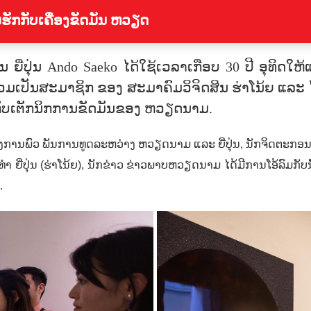
ັກກັບເຄື່ອງຂັດມັນ ຫວຽດ
ີ່ປຸ່ນ Ando Saeko ໄດ້ໃຊ້ເວລາເກືອບ 30 ປີ ອຸທິດໃຫ
ັນ​ສະມາຊິກ​ ຂອງ​ ສະມາຄົມ​ວິຈິດ​ສິນ​ ຮ່າ​ໂນ້ຍ ​ແລະ ​ໄດ້​ຮັບ​ຮ
ົບ​ກັບ​ເຕັກນິກ​ການ​ຂັດມັນຂອງ ​ຫວຽດນາມ.
​ຕັ້ງ​ການ​ພົວ ພັນການທູດ​ລະຫວ່າງ ຫວຽດນາມ ​ແລະ ຍີ່ປຸ່ນ
,
ນັກ​ຈິດຕະກອ
ຍີ່ປຸ່ນ (ຮ່າ​ໂນ້ຍ), ນັກ​ຂ່າວ​ ຂ່າວພາບ​ຫວຽດ​ນາມ​ ໄດ້​ມີ​ການ​ໂອ້​ລົມ​ກ
.