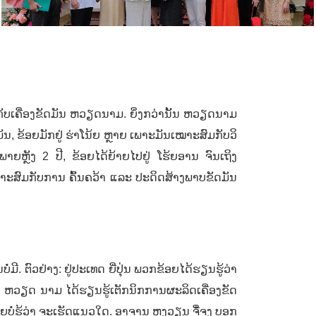
ັບເຄື່ອງຂັດມັນ ຫວຽດນາມ. ຍິ່ງ​ກວ່າ​ນັ້ນ ຫວຽດນາມ
ຂ້ອຍ​ມັກຢູ່ ​ຮ່າ​ໂນ້ຍ​ ຫຼາຍ ເພາະ​ມັນ​ເໝາະ​ສົມ​ກັບ​ວິ​
. ພາຍຫຼັງ 2 ປີ,
ຂ້ອຍໄດ້ຍ້າຍໄປຢູ່ ໂຮ້ຍອານ ຈົນເຖິງ
າະສົມກັບການ ຄົ້ນຄວ້າ ແລະ ປະດິດສ້າງພາບຂັດມັນ
ໍ່ມີ. ຕົວຢ່າງ:
ຢູ່ປະເທດ ຍີ່ປຸ່ນ ພວກຂ້ອຍໄດ້ຮຽນຮູ້ວ່າ
 ​ຫວຽດ ນາມ ​ໄດ້​ຮຽນ​ຮູ້​ເຕັກນິກ​ການຜະລິດເຄື່ອງຂັດ
້ອຍບໍ່​ຮູ້​ວ່າ ​ຈະ​ເຮັດ​ແນວ​ໃດ. ອາຈານ ຫງວຽນ ຈີ໋ຈູງ ບອກ