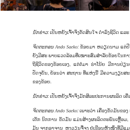
ນັກຂ່າວ:
ເປັນຫຍັງເຈົ້າຈິ່ງຕັດສິນໃຈ ດໍາລົງຊີວິດ 
ຈິດຕະກອນ
Ando Saeko
:
ຂ້ອຍມາ ຫວຽດນາມ ແຕ່ປ
ຍັງ​ມີ​ສະ ພາບ​ແວດ​ລ້ອມ​ທີ່​ເໝາະ​ສົມ​ສຳລັບ​ຂ້ອຍ​ໃນ​ກາ
ຖີ​ຊີ​ວິດ​ຂອງ​ຂ້ອຍເອງ, ​ແຕ່​ຕໍ່​ມາ ​ຮ່າ​ໂນ້ຍ ​ມີການ​ປ່ຽ
ປັດຈຸບັນ,
ຍ້ອນວ່າ ສະຖານ ທີ່ແຫ່ງນີ້ ມີຄວາມງຽບສະ
ຂອງຂ້ອຍ.
ນັກຂ່າວ:
ເປັນ​ຫຍັງ​ເຈົ້າ​ຈຶ່ງ​ມັກ​ສິລະ​ປະ​ການຜະລິດ
ຈິດຕະກອນ
Ando Saeko
:
​ເພາະວ່າ ເຄື່ອງ​ຂັດມັນ​ຂອງ
ເຕັກ ນິກການ ຂັດມັນ ແມ່ນສ້າງຜະລິດຕະພັນເຫຼື້ອມ, ກ້
ມັນ ​ຈາກ​ອາຈານ ຫງວຽນ​ຈີ໋ຈູງ ຢູ່​ເຮືອນ​ຫຼັງ​ໜຶ່ງ​ທີ່​ມີ​ແມ