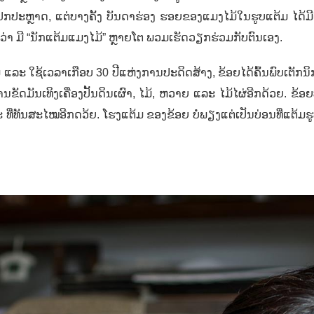
ກ​ປະ​ຫຼາດ,
ແຕ່ບາງຄັ້ງ ບັນດາຮ່ອງ ຮອຍຂອງແມງ​ໄມ້​ໃນ​ຮູບ​ແຕ້ມ​ ໄດ້ມີ​ແນວ
ຄື​ວ່າ ​ມີ “ນັກແຕ້ມແມງໄມ້” ຫຼາຍ​ໂຕ ພວມ​ເຮັດ​ວຽກ​ຮ່ວມ​ກັບຕົນເອງ.
າມ ແລະ ໃຊ້ເວລາ​ເກືອບ
30
ປີ​ແຫ່ງ​ການ​ປະດິດສ້າງ
,
ຂ້ອຍ​ໄດ້​ຄົ້ນ​ພົບ​ເຕັ
ຂັດມັນເທິງເຄື່ອງປັ້ນດິນເຜົາ
,
ໄມ້, ຫວາຍ ແລະ ໄມ້ໄຜ່ອີກດ້ວຍ. ຂ້ອຍບໍ
ທີ່ທັນສະໄໝອີກດວ້ຍ. ໂຮງແຕ້ມ ຂອງຂ້ອຍ ບໍ່ພຽງແຕ່ເປັນບ່ອນທີ່ແຕ້ມຮູບເ