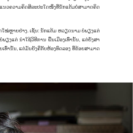
​ຄວາມ​ຄິດ​ສິ​ລະ​ປະ​ໃດໜຶ່ງ​ທີ່​ນັກແຕ້ມ​ບໍ່​ສາ​ມາດ​ຄິດ
ກ​ນິກ​ໃໝ່​ຫຼາຍ​ຢ່າງ. ເຊັ່ນ: ນັກແຕ້ມ ຫວຽດນາມ ບໍ່ພຽງແຕ່
່ພຽງແຕ່ ນຳໃຊ້ວິທີການ ພື້ນເມືອງເທົ່ານັ້ນ
,
ແຕ່ຍັງສາ
ທົ່ານັ້ນ
,
ແຕ່ມັນຍັງຄືກັບຫ້ອງທົດລອງ ທີ່ຂ້ອຍສາມາດ