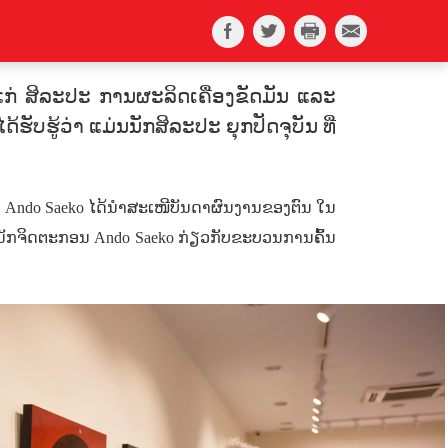
້ແກ່ ສິລະປະ ການຜະລິດເຄື່ອງຂັດມັນ ແລະ
ູ້​ວ່າ​ ແມ່ນ​ນັກ​ສິລະ​ປະ​ ຍຸກ​ປັດຈຸ​ບັນ ​ທີ່​
ນ
Ando Saeko
​ໄດ້​ນຳ​ສະ​ເໜີ​ບັນດາ​ຜົນງານ​ຂອງຕົນ ​ໃນ​
ັບ​ນັກຈິດຕະກອນ
Ando Saeko
ກ່ຽວ​ກັບ​ຂະ​ບວນ​ການ​ຄົ້ນ​