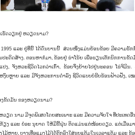
ແລະ ເຮັດວຽກຢູ່ ຫວຽດນາມ?
ີ
1995
ແລະ ຢູ່ທີ່ນີ້ ໄດ້ດົນບານນີ້
ສ່ວນໜຶ່ງແມ່ນຍ້ອນຂ້ອຍ ມີຄວາມຮັກກ
ນ​ປະດິດສ້າງ. ຕອນຫາກໍ່​ມາ, ຂ້ອຍຢູ່​ ຮ່າ​ໂນ້ຍ ເພື່ອຮຽນເຕັກນິກການຂັດມັນ, 
ນ​ແປງ,
ຈັງຫວະ​ຊີວິດ​ໄວ​ກວ່າ​ເກົ່າ,
ຂ້ອຍ​ຈຶ່ງ​ຍ້າຍໄປຢູ່​ນະຄອນ​ ໂຮ່ຈີ​ມິນ
ຫງົບຫຼາຍ ແລະ ມີຈັງຫວະການດຳລົງ ຊີວິດແບບບໍ່ຮີບຮ້ອນຟ້າວຟັ່ງ,
ເໝ
 ເຄື່ອງຂັດມັນ ​ຂອງ​ຫວຽດນາມ?
 ​ຫວຽດ ນາມ ມີ​ຈຸດ​ພິ​ເສດໂດຍສະເພາະ ​ແລະ ມີຄວາມຈັບໃຈ​ ທີ່​​ປະ​ເທດ​ອື່ນ​ບ
ຽງ ແລະ ບໍ່ອະ ນຸຍາດ ໃຫ້ມີຂີ້ຝຸ່ນ ຕິດແມ່ນແຕ່ໜ້ອຍດຽວ. ​ແຕ່​ເມື່ອ​ມາ
ງ​ໄມ້​ຫຼາຍ,
ບາງ​ເທື່ອ​ແມງ​ໄມ້​ໄດ້ຕົກ​ລົງ​ໃສ່​ຮູບ​ແຕ້ມ​ໃນ​ເວລາແຕ້ມ ​ແລະ ຂ