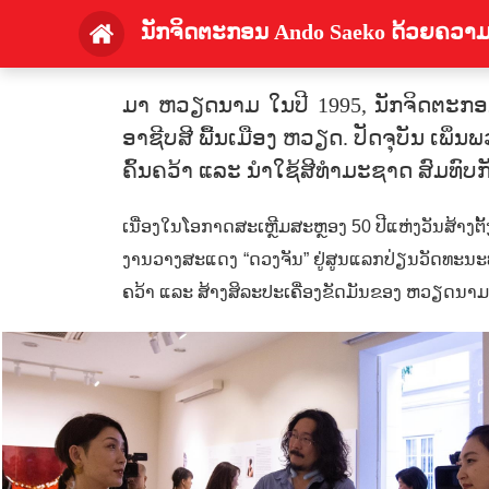
ນັກຈິດຕະກອນ Ando Saeko ດ້ວຍຄວາມຮ
ມາ ຫວຽດນາມ ໃນປີ 1995, ນັກຈິດຕະກອນ ຍ
ອາຊີບສີ ພື້ນເມືອງ ຫວຽດ. ປັດຈຸ​ບັນ ​ເພິ່ນພວມເປ
ຄົ້ນ​ຄວ້າ ​ແລະ ນຳ​ໃຊ້​ສີ​ທຳ​ມະ​ຊາດ ​ສົມທ
ເນື່ອງ​ໃນ​ໂອກາດ​ສະ​ເຫຼີ​ມສະຫຼອງ
50
ປີ​ແຫ່ງ​ວັນ​ສ້າງ
ງານ​ວາງສະ​ແດງ “ດວງ​ຈັນ” ຢູ່​ສູນ​ແລກປ່ຽນ​ວັດທະນະທຳ 
ຄ​ວ້າ ແລະ ​ສ້າງ​ສິ​ລະ​ປະ​ເຄື່ອງ​ຂັດມັນຂອງ ​ຫວຽດ​ນາມ