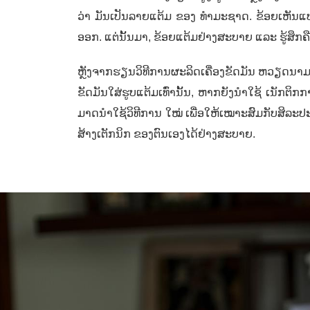
ວ່າ ມັນເປັນລາຍແຕ້ມ ຂອງ ທຳມະຊາດ. ຂ້ອຍ​ເຫັນ​ແປ
ອອກ. ແຕ່ນັ້ນມາ,
ຂ້ອຍແຕ້ມຢ່າງ​ສະ​ບາຍ​ ແລະ ​ຮູ້​ສຶກ​
ຫຼັງ​ຈາກ​ຮຽນ​ວິທີການຜະລິດເຄື່ອງ​ຂັດມັນ ​ຫວຽດ​ນ
ຂັດມັນໃສ່ຮູບແຕ້ມເທົ່ານັ້ນ
,
ຫາກຍັງນຳໃຊ້ ເນັກຕິກການ
ມາດນໍາໃຊ້ວິທີການ ໃໝ່ ເພື່ອໃຫ້ເໝາະສົມກັບສິລະປະ 
ສ້າງເຕັກນິກ ຂອງຕົນເອງໄດ້ຢ່າງສະບາຍ.