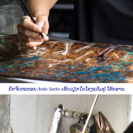
ນັກຈິດຕະກອນ
Ando Saeko
ເຮັດວຽກໃນໂຮງແຕ້ມຢູ່ ໂຮ້ຍອານ
.