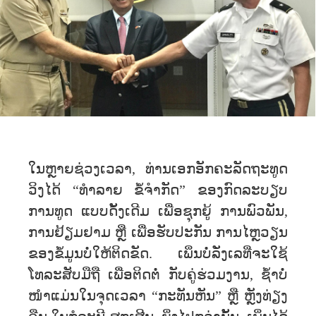
ໃນຫຼາຍຊ່ວງເວລາ, ທ່ານເອກອັກຄະລັດຖະທູດ
ວິງໄດ້ “ທໍາລາຍ ຂໍ້ຈຳກັດ” ຂອງກົດລະບຽບ
ການທູດ ແບບດັ້ງເດີມ ເພື່ອຊຸກຍູ້ ການພົວພັນ,
ການຢ້ຽມຢາມ ຫຼື ເພື່ອຮັບປະກັນ ການໄຫຼວຽນ
ຂອງຂໍ້ມູນບໍ່ໃຫ້ຕິດຂັດ. ເພິ່ນບໍ່ລັ່ງເລທີ່ຈະໃຊ້
ໂທລະສັບມືຖື ເພື່ອຕິດຕໍ່ ກັບຄູ່ຮ່ວມງານ, ຊໍ້າບໍ່
ໜຳແມ່ນໃນຈຸດເວລາ “ກະທັນຫັນ” ຫຼື ຫຼັງທ່ຽງ