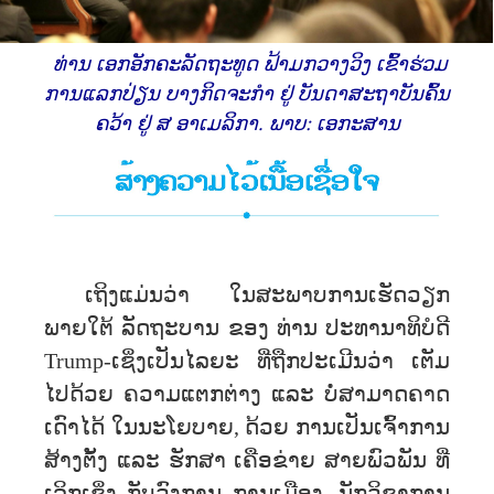
ທ່ານ ເອກອັກຄະລັດຖະທູດ ຟ້າມກວາງວິງ ເຂົ້າຮ່ວມ
ການແລກປ່ຽນ ບາງກິດຈະກຳ ຢູ່ ບັນດາສະຖາບັນຄົ້ນ
ຄວ້າ ຢູ່ ສ ອາເມລິກາ. ພາບ: ເອກະສານ
ເຖິງແມ່ນວ່າ ໃນສະພາບການເຮັດວຽກ
ພາຍໃຕ້ ລັດຖະບານ ຂອງ ທ່ານ ປະທານາທິບໍດີ
Trump-ເຊິ່ງເປັນໄລຍະ ທີ່ຖືກປະເມີນວ່າ ເຕັມ
ໄປດ້ວຍ ຄວາມແຕກຕ່າງ ແລະ ບໍ່ສາມາດຄາດ
ເດົາໄດ້ ໃນນະໂຍບາຍ, ດ້ວຍ ການເປັນເຈົ້າການ
ສ້າງຕັ້ງ ແລະ ຮັກສາ ເຄືອຂ່າຍ ສາຍພົວພັນ ທີ່
ເລິກເຊິ່ງ ກັບວົງການ ການເມືອງ, ນັກວິຊາການ