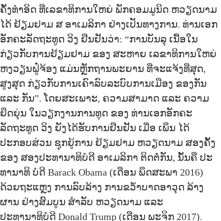
ຄັ້ງທຳອິດ ທີ່ເລຂາທິການໃຫຍ່ ພັກຄອມມູນິດ ຫວຽດນາມ
ໄດ້ ຢ້ຽມຢາມ ສ ອາເມລິກາ ຢ່າງເປັນທາງການ. ທ່ານເອກ
ອັກຄະລັດຖະທູດ ວິງ ຢືນຢັນວ່າ: “ການບັນລຸ ເນື້ອໃນ
ກ່ຽວກັບການຢ້ຽມຢາມ ຂອງ ສະຫາຍ ເລຂາທິການໃຫຍ່
ຫງວຽນຝູ໋ຈ້ອງ ແມ່ນຫຼັກຖານພະຍານ ທີ່ຈະແຈ້ງທີ່ສຸດ,
ສູງສຸດ ກ່ຽວກັບການເຄົາລົບລະບົບການເມືອງ ຂອງກັນ
ແລະ ກັນ”. ໂດຍສະເພາະ, ຄວາມສາມາດ ແລະ ຄວາມ
ຍືດຍຸ່ນ ໃນວຽກງານການທູດ ຂອງ ທ່ານເອກອັກຄະ
ລັດຖະທູດ ວິງ ຍັງໄດ້ຮັບການຢືນຢັນ ເມື່ອ ເພິ່ນ ໄດ້
ປະກອບສ່ວນ ຊຸກຍູ້ການ ຢ້ຽມຢາມ ຫວຽດນາມ ສອງຄັ້ງ
ຂອງ ສອງປະທານາທິບໍດີ ອາເມລິກາ ຕິດຕໍ່ກັນ, ນັ້ນຄື ປະ
ທານາທິ ບໍດີ Barack Obama (ເດືອນ ພຶດສະພາ 2016)
ດ້ວຍຖະແຫຼງ ການລົບລ້າງ ການຂວໍ້າບາດອາວຸດ ລ້າງ
ຜານ ຢ່າງສົມບູນ ສຳລັບ ຫວຽດນາມ ແລະ
ປະທານາທິບໍດີ Donald Trump (ເດືອນ ພະຈິກ 2017).