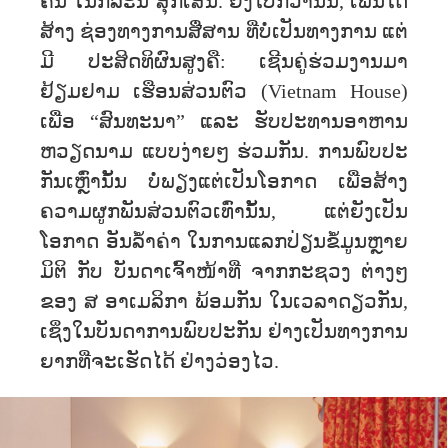
ຄືນ ໃນກໍລະນີ ສຸກເສີນ. ຍິ່ງໄປກວ່ານັ້ນ, ເພິ່ນໄດ້
ສ້າງ ຊ່ອງທາງການສື່ສານ ທີ່ບໍ່ເປັນທາງການ ແຕ່
ມີ ປະສິດທິຜົນສູງຄື: ເຊີນຄູ່ຮ່ວມງານມາ
ຢ້ຽມຢາມ ເຮືອນສ່ວນຕົວ (Vietnam House)
ເພື່ອ “ສົນທະນາ” ແລະ ຮັບປະທານອາຫານ
ຫວຽດນາມ ແບບງ່າຍໆ ຮ່ວມກັນ. ການພົບປະ
ກັນເຫຼົ່ານັ້ນ ບໍ່ພຽງແຕ່ເປັນໂອກາດ ເພື່ອສ້າງ
ຄວາມຜູກພັນສ່ວນຕົວເທົ່ານັ້ນ, ແຕ່ຍັງເປັນ
ໂອກາດ ອັນລ້ຳຄ່າ ໃນການແລກປ່ຽນຂໍ້ມູນຫຼາຍ
ມິຕິ ກັບ ບັນດາເຈົ້າໜ້າທີ່ ຈາກກະຊວງ ຕ່າງໆ
ຂອງ ສ ອາເມລິກາ ພ້ອມກັນ ໃນເວລາດຽວກັນ,
ເຊິ່ງໃນບັນດາການພົບປະກັນ ຢ່າງເປັນທາງການ
ຍາກທີ່ຈະເຮັດໄດ້ ຢ່າງວ່ອງໄວ.