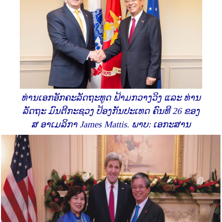
ທ່ານເອກອັກຄະລັດຖະທູດ ຟ້າມກວາງວິງ ແລະ ທ່ານ
ລັດຖະ ມົນຕີກະຊວງ ປ້ອງກັນປະເທດ ຄົນທີ 26 ຂອງ
ສ ອາເມລິກາ James Mattis. ພາບ: ເອກະສານ