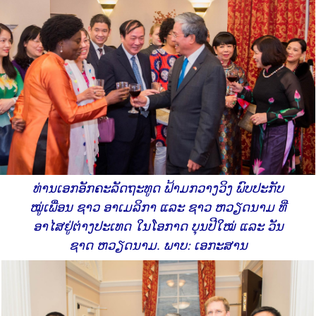
ທ່ານເອກອັກຄະລັດຖະທູດ ຟ້າມກວາງວິງ ພົບປະກັບ
ໝູ່ເພື່ອນ ຊາວ ອາເມລິກາ ແລະ ຊາວ ຫວຽດນາມ ທ່ີ
ອາໄສຢູ່ຕ່າງປະເທດ ໃນໂອກາດ ບຸນປີໃໝ່ ແລະ ວັນ
ຊາດ ຫວຽດນາມ. ພາບ: ເອກະສານ