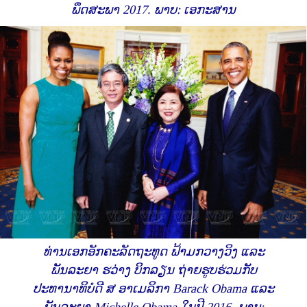
ພຶດສະພາ 2017. ພາບ: ເອກະສານ
ທ່ານເອກອັກຄະລັດຖະທູດ ຟ້າມກວາງວິງ ແລະ
ພັນລະຍາ ຮວ່າງ ບິກລຽນ ຖ່າຍຮູບຮ່ວມກັບ
ປະທານາທິບໍດີ ສ ອາເມລິກາ Barack Obama ແລະ
ພັນລະຍາ Michelle Obama ໃນປີ 2016. ພາບ: