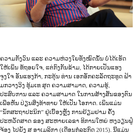
ຄວາມກັງວົນ ແລະ ຄວາມຫ່ວງໃຍທັງໝົດນັ້ນ ບໍ່ໄດ້ເຮັດ
ໃຫ້ເພິ່ນ ທໍ້ຖອຍໃຈ, ແຕ່ກົງກັນຂ້າມ, ໄດ້ກາຍເປັນແຮງ
ຈູງໃຈ ອັນແຮງກ້າ, ກະຕຸ້ນ ທ່ານ ເອກອັກຄະລັດຖະທູດ ຟ້າ
ມກວາງວິງ ທຸ້ມເທ ສຸດ ຄວາມສາມາດ, ຄວາມຮູ້,
ປະສົບການ ແລະ ຄວາມສາມາດ ໃນການສ້າງສັນຂອງຕົນ
ເພື່ອຫັນ ປ່ຽນສິ່ງທ້າທາຍ ໃຫ້ເປັນ ໂອກາດ. ເພິ່ນແມ່ນ
“ນັກສະຖາປະນິກ” ຢູ່ເບື້ອງຫຼັງ ການຢ້ຽມຢາມ ຄັ້ງ
ປະຫວັດສາດ ຂອງ ສະຫາຍເລຂາ ທິການໃຫຍ່ ຫງວຽນຝູ໋
ຈ້ອງ ໄປຍັງ ສ ອາເມລິກາ (ເດືອນກໍລະກົດ 2015). ນີ້ແມ່ນ