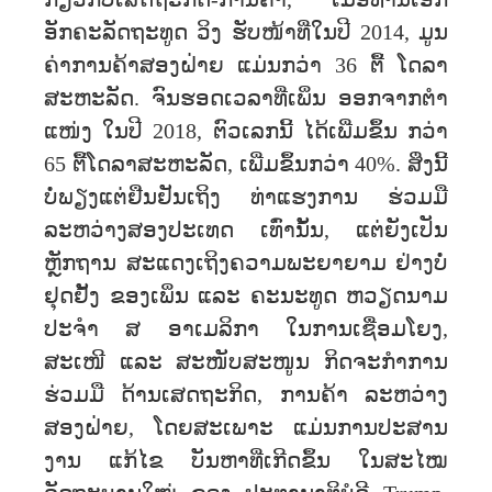
ກ່ຽວກັບເສດຖະກິດ-ການຄ້າ, ເມື່ອທ່ານເອກ
ອັກຄະລັດຖະທູດ ວິງ ຮັບໜ້າທີ່ໃນປີ 2014, ມູນ
ຄ່າການຄ້າສອງຝ່າຍ ແມ່ນກວ່າ 36 ຕື້ ໂດລາ
ສະຫະລັດ. ຈົນຮອດເວລາທີ່ເພິ່ນ ອອກຈາກຕໍາ
ແໜ່ງ ໃນປີ 2018, ຕົວເລກນີ້ ໄດ້ເພີ່ມຂຶ້ນ ກວ່າ
65 ຕື້ໂດລາສະຫະລັດ, ເພີ່ມຂຶ້ນກວ່າ 40%. ສິ່ງນີ້
ບໍ່ພຽງແຕ່ຢືນຢັນເຖິງ ທ່າແຮງການ ຮ່ວມມື
ລະຫວ່າງສອງປະເທດ ເທົ່ານັ້ນ, ແຕ່ຍັງເປັນ
ຫຼັກຖານ ສະແດງເຖິງຄວາມພະຍາຍາມ ຢ່າງບໍ່
ຢຸດຢັ້ງ ຂອງເພິ່ນ ແລະ ຄະນະທູດ ຫວຽດນາມ
ປະຈຳ ສ ອາເມລິກາ ໃນການເຊື່ອມໂຍງ,
ສະເໜີ ແລະ ສະໜັບສະໜູນ ກິດຈະກຳການ
ຮ່ວມມື ດ້ານເສດຖະກິດ, ການຄ້າ ລະຫວ່າງ
ສອງຝ່າຍ, ໂດຍສະເພາະ ແມ່ນການປະສານ
ງານ ແກ້ໄຂ ບັນຫາທີ່ເກີດຂຶ້ນ ໃນສະໄໝ