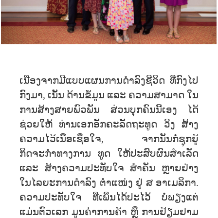
ເນື່ອງຈາກມີແບບແຜນການດຳລົງຊີວິດ ທີ່ກົງໄປ
ກົງມາ, ເນັ້ນ ດ້ານຂໍ້ມູນ ແລະ ຄວາມສາມາດ ໃນ
ການສ້າງສາຍພົວພັນ ສ່ວນບຸກຄົນນີ້ເອງ ໄດ້
ຊ່ວຍໃຫ້ ທ່ານເອກອັກຄະລັດຖະທູດ ວິງ ສ້າງ
ຄວາມໄວ້ເນື້ອເຊື່ອໃຈ, ຈາກນັ້ນກໍ່ຊຸກຍູ້
ກິດຈະກຳທາງການ ທູດ ໃຫ້ປະສົບຜົນສຳເລັດ
ແລະ ສ້າງຄວາມປະທັບໃຈ ສຳຄັນ ຫຼາຍຢ່າງ
ໃນໄລຍະການດຳລົງ ຕຳແໜ່ງ ຢູ່ ສ ອາເມລິກາ.
ຄວາມປະທັບໃຈ ທີ່ເພິ່ນໄດ້ປະໄວ້ ບໍ່ພຽງແຕ່
ແມ່ນຕົວເລກ ມູນຄ່າການຄ້າ ຫຼື ການຢ້ຽມຢາມ