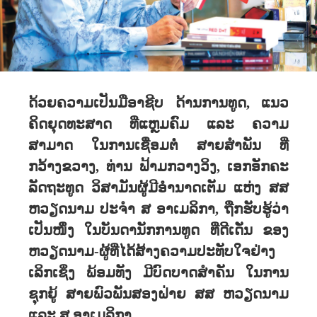
ດ້ວຍຄວາມເປັນມືອາຊີບ ດ້ານການທູດ, ແນວ
ຄິດຍຸດທະສາດ ທີ່ແຫຼມຄົມ ແລະ ຄວາມ
ສາມາດ ໃນການເຊື່ອມຕໍ່ ສາຍສໍາພັນ ທີ່
ກວ້າງຂວາງ, ທ່ານ ຟ້າມກວາງວິງ, ເອກອັກຄະ
ລັດຖະທູດ ວິສາມັນຜູ້ມີອຳນາດເຕັມ ແຫ່ງ ສສ
ຫວຽດນາມ ປະຈຳ ສ ອາເມລິກາ, ຖືກຮັບຮູ້ວ່າ
ເປັນໜຶ່ງ ໃນບັນດານັກການທູດ ທີ່ດີເດັ່ນ ຂອງ
ຫວຽດນາມ-ຜູ້ທີ່ໄດ້ສ້າງຄວາມປະທັບໃຈຢ່າງ
ເລິກເຊິ່ງ ພ້ອມທັງ ມີບົດບາດສຳຄັນ ໃນການ
ຊຸກຍູ້ ສາຍພົວພັນສອງຝ່າຍ ສສ ຫວຽດນາມ
ແລະ ສ ອາເມລິກາ.