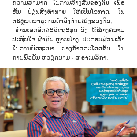
ຄວາມສາມາດ ໃນການສ້າງສັນຂອງຕົນ ເພື່ອ
ຫັນ ປ່ຽນສິ່ງທ້າທາຍ ໃຫ້ເປັນໂອກາດ. ໃນ
ຕະຫຼອດອາຍຸການດຳລົງຕຳແໜ່ງຂອງຕົນ,
ທ່ານເອກອັກຄະລັດຖະທູດ ວິງ ໄດ້ສ້າງຄວາມ
ປະທັບໃຈ ສຳຄັນ ຫຼາຍຢ່າງ, ປະກອບສ່ວນເຂົ້າ
ໃນການພັດທະນາ ຢ່າງກ້າວກະໂດດຂັ້ນ ໃນ
ການພົວພັນ ຫວຽດນາມ - ສ ອາເມລິກາ.