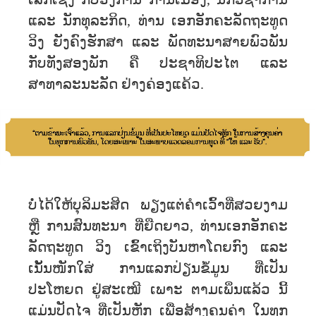
ແລະ ນັກທຸລະກິດ, ທ່ານ ເອກອັກຄະລັດຖະທູດ
ວິງ ຍັງຄົງຮັກສາ ແລະ ພັດທະນາສາຍພົວພັນ
ກັບທັງສອງພັກ ຄື ປະຊາທິປະໄຕ ແລະ
ສາທາລະນະລັດ ຢ່າງຄ່ອງແຄ້ວ.
ບໍ່ໄດ້ໃຫ້ບຸລິມະສິດ ພຽງແຕ່ຄໍາເວົ້າທີ່ສວຍງາມ
ຫຼື ການສົນທະນາ ທີ່ຍືດຍາວ, ທ່ານເອກອັກຄະ
ລັດຖະທູດ ວິງ ເຂົ້າເຖິງບັນຫາໂດຍກົງ ແລະ
ເນັ້ນໜັກໃສ່ ການແລກປ່ຽນຂໍ້ມູນ ທີ່ເປັນ
ປະໂຫຍດ ຢູ່ສະເໝີ ເພາະ ຕາມເພິ່ນແລ້ວ ນີ້
ແມ່ນປັດໄຈ ທີ່ເປັນຫຼັກ ເພື່ອສ້າງຄຸນຄ່າ ໃນທຸກ