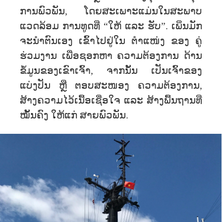
ການພົວພັນ, ໂດຍສະເພາະແມ່ນໃນສະພາບ
ແວດລ້ອມ ການທູດທີ່ “ໃຫ້ ແລະ ຮັບ”. ເພິ່ນມັກ
ຈະນຳຕົນເອງ ເຂົ້າໄປຢູ່ໃນ ຕຳແໜ່ງ ຂອງ ຄູ່
ຮ່ວມງານ ເພື່ອຊອກຫາ ຄວາມຕ້ອງການ ດ້ານ
ຂໍ້ມູນຂອງເຂົາເຈົ້າ, ຈາກນັ້ນ ເປັນເຈົ້າຂອງ
ແບ່ງປັນ ຫຼື ຕອບສະໜອງ ຄວາມຕ້ອງການ,
ສ້າງຄວາມໄວ້ເນື້ອເຊື່ອໃຈ ແລະ ສ້າງພື້ນຖານທີ່
ໝັ້ນຄົງ ໃຫ້ແກ່ ສາຍພົວພັນ.