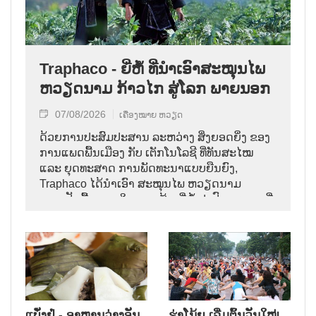
Traphaco - ຍີ່ຫໍ້ ທີ່ນຳເອົາສະໝຸນໄພ
ຫວຽດນາມ ກ້າວໄກ ສູ່ໂລກ ພາຍນອກ
07/08/2026
ເຄື່ອງໝາຍ ຫວຽດ
ດ້ວຍການປະສົມປະສານ ລະຫວ່າງ ສິ່ງຍອດຍິ່ງ ຂອງ
ການແພດພື້ນເມືອງ ກັບ ເຕັກໂນໂລຊີ ທີ່ທັນສະໄໝ
ແລະ ຍຸດທະສາດ ການພັດທະນາແບບຍືນຍົງ,
Traphaco ໄດ້ນຳເອົາ ສະໝຸນໄພ ຫວຽດນາມ
ກາຍເປັນພື້ນຖານ ໃນການ ສ້າງຍີ່ຫໍ້ ຢາປົວພະຍາດ ທີ່
ຊົງອິດທິພົນ, ຄ່ອຍໆ ຢັ້ງຢືນທີ່ຕັ້ງ ຂອງຕົນ ຢູ່ໃນ
ຕະຫຼາດສາກົນ.
ແບັ໋ງຢໍ່ - ອາຫານວ່າງອັນ
ຮ່າໂນ້ຍ ເລີ່ມຕົ້ນວັນໃໝ່