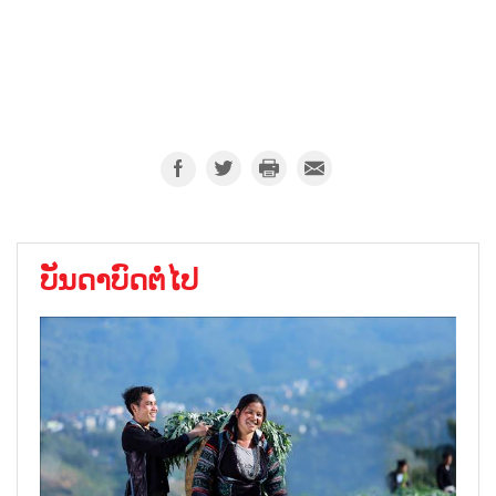
ບັນດາບົດຕໍ່ໄປ