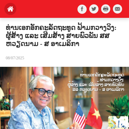
ທ່ານເອກອັກຄະລັດຖະທູດ ຟ້າມກວາງວິງ:
ຜູ້ສ້າງ ແລະ ເສີມສ້າງ ສາຍພົວພັນ ສສ
ຫວຽດນາມ - ສ ອາເມລິກາ
08/07/2025