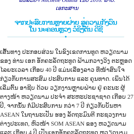
ເອກະສານ
ເສັ້ນທາງ ປະກອບສ່ວນ ໃນຂົງເຂດການທູດ ຫວຽດນາມ
ຂອງ ທ່ານ ເອກ ອັກຄະລັດຖະທູດ ຟ້າມກວາງວິງ ຕະຫຼອດ
ໄລຍະເວລາ ເກືອບ 40 ປີ ແມ່ນເລື່ອງລາວ ທີ່ໜ້າສົນໃຈ
ກ່ຽວກັບການສະສົມ ປະສົບການ ແລະ ຄຸນທາດ. ເພິ່ນໄດ້
ເລີ່ມຕົ້ນ ອາຊີບ ດ້ວຍ ວຽກງານຫຼາຍຝ່າຍ ຢູ່ ຄະນະ ຜູ້
ຕາງໜ້າ ຫວຽດນາມ ປະຈຳ ສະຫະປະຊາຊາດ ເກືອບ 27
ປີ, ຈາກນັ້ນ ກໍ່ມີປະສົບການ ກວ່າ 7 ປີ ກ່ຽວກັບບັນຫາ
ASEAN ໃນຖານະເປັນ ຮອງ ລັດຖະມົນຕີ ກະຊວງການ
ຕ່າງປະເທດ, ຫົວໜ້າ SOM ASEAN ຂອງ ຫວຽດນາມ
ແລະ ເກືອບ 4 ປີ ເປັນເອກອັກຄະລັດຖະທູດ ຫວຽດນາມ