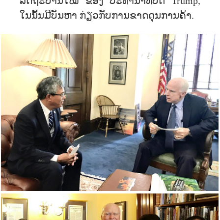
ລັດຖະບານໃໝ່ ຂອງ ປະທານາທິບໍດີ Trump,
ໃນນັ້ນມີບັນຫາ ກ່ຽວກັບການຂາດດຸນການຄ້າ.