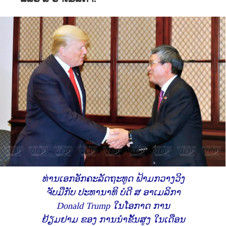
ທ່ານເອກອັກຄະລັດຖະທູດ ຟ້າມກວາງວິງ
ຈັບມືກັບ ປະທານາທິ ບໍດີ ສ ອາເມລິກາ
Donald Trump ໃນໂອກາດ ການ
ຢ້ຽມຢາມ ຂອງ ການນຳຂັ້ນສູງ ໃນເດືອນ