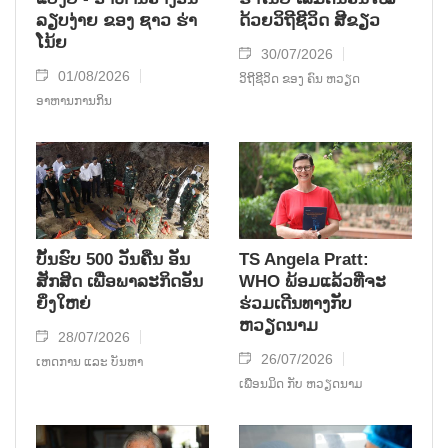
ລຽບງ່າຍ ຂອງ ຊາວ ຮ່າ
ດ້ວຍວິຖີຊີວິດ ສີຂຽວ
ໂນ້ຍ
30/07/2026
01/08/2026
ວິຖີຊີວິດ ຂອງ ຄົນ ຫວຽດ
ອາຫານການກິນ
ບັ້ນຮົບ 500 ວັນຄືນ ອັນ
TS Angela Pratt:
ສັກສິດ ເພື່ອພາລະກິດອັນ
WHO ພ້ອມແລ້ວທີ່ຈະ
ຍິ່ງໃຫຍ່
ຮ່ວມເດີນທາງກັບ
ຫວຽດນາມ
28/07/2026
26/07/2026
ເຫດການ ແລະ ບັນຫາ
ເພື່ອນມິດ ກັບ ຫວຽດນາມ