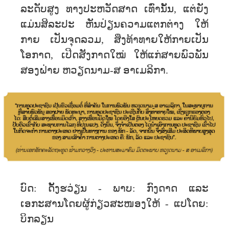
ລະດັບສູງ ທາງປະຫວັດສາດ ເທົ່ານັ້ນ, ແຕ່ຍັງ
ແມ່ນສິລະປະ ຫັນປ່ຽນຄວາມແຕກຕ່າງ ໃຫ້
ກາຍ ເປັນຈຸດລວມ, ສິ່ງທ້າທາຍໃຫ້ກາຍເປັນ
ໂອກາດ, ເປີດສັງກາດໃໝ່ ໃຫ້ແກ່ສາຍພົວພັນ
ສອງຝ່າຍ ຫວຽດນາມ-ສ ອາເມລິກາ.
ບົດ: ດັ້ງຮວ່ຽນ - ພາບ: ກົງດາດ ແລະ
ເອກະສານໂດຍຜູ້ກ່ຽວສະໜອງໃຫ້ - ແປໂດຍ:
ບິກລຽນ