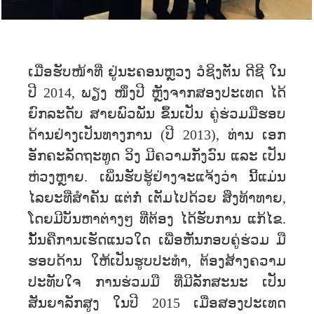
ເມື່ອຮັບໜ້າທີ່ ຢູ່ນະຄອນຫຼວງ ວໍຊິງຕັນ ດີຊີ ໃນ
ປີ 2014, ພຽງ ໜຶ່ງປີ ຫຼັງຈາກສອງປະເທດ ໄດ້
ຍົກລະດັບ ສາຍພົວພັນ ຂຶ້ນເປັນ ຄູ່ຮ່ວມມືຮອບ
ດ້ານຢ່າງເປັນທາງການ (ປີ 2013), ທ່ານ ເອກ
ອັກຄະລັດຖະທູດ ວິງ ມີຄວາມກັງວົນ ແລະ ເປັນ
ຫ່ວງຫຼາຍ. ເພິ່ນຮັບຮູ້ຢ່າງຈະແຈ້ງວ່າ ນີ້ແມ່ນ
ໄລຍະທີ່ສຳຄັນ ແຕ່ກໍ່ ເຕັມໄປດ້ວຍ ສິ່ງທ້າທາຍ,
ໂດຍມີບັນຫາຕ່າງໆ ທີ່ຕ້ອງ ໄດ້ຮັບການ ແກ້ໄຂ.
ນັ້ນຄືການເຮັດແນວໃດ ເພື່ອຫັນກອບຄູ່ຮ່ວມ ມື
ຮອບດ້ານ ໃຫ້ເປັນຮູບປະທໍາ, ຕ້ອງສ້າງຄວາມ
ປະທັບໃຈ ການຮ່ວມມື ທີ່ມີລັກສະນະ ເປັນ
ສັນຍາລັກສູງ ໃນປີ 2015 ເມື່ອສອງປະເທດ