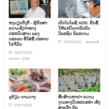
ຫງວຽນດິ່ງຕື - ຜູ້ຮັກສາ
ເຕັກໂນໂລຊີ ADN: ຄືນຊື່
ຄວາມຊົງຈໍາທາງ
ໃຫ້ແກ່ບັນດານັກຮົບ
ປະຫວັດສາດ ຂອງ
ວິລະຊົນ ນິລະນາມ
ນະຄອນ ທີ່ໃສ່ຊື່ ປະທານ
23/07/2026
ສາລະຄະດີ
ໂຮ່ຈີມິນ
24/07/2026
ເຫດການ - ບຸກຄົນ
ຮູຕ້ຽວ ນາມວາງ
ສັບສ້າວຫາປາ ຄວາມ
ງາມທາງວັດທະນະທໍາ ເທິງ
23/07/2026
ສາຍນໍ້າ ຕິກ