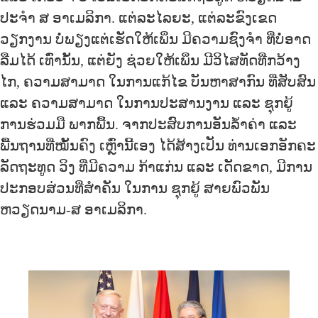
ປະຈຳ ສ ອາເມລິກາ. ແຕ່ລະໄລຍະ, ແຕ່ລະຂົງເຂດ
ວຽກງານ ບໍ່ພຽງແຕ່ເຮັດໃຫ້ເພິ່ນ ມີຄວາມຊົງຈໍາ ທີ່ບໍ່ອາດ
ລືມໄດ້ ເທົ່ານັ້ນ, ແຕ່ຍັງ ຊ່ວຍໃຫ້ເພິ່ນ ມີວິໄສທັດທີ່ກວ້າງ
ໄກ, ຄວາມສາມາດ ໃນການແກ້ໄຂ ບັນຫາສາກົນ ທີ່ສັບສົນ
ແລະ ຄວາມສາມາດ ໃນການປະສານງານ ແລະ ຊຸກຍູ້
ການຮ່ວມມື ພາກພື້ນ. ຈາກປະສົບການອັນລ້ຳຄ່າ ແລະ
ພື້ນຖານທີ່ໝັ້ນຄົງ ເຫຼົ່ານີ້ເອງ ໄດ້ສ້າງເປັນ ທ່ານເອກອັກຄະ
ລັດຖະທູດ ວິງ ທີ່ມີຄວາມ ກ້າແກ່ນ ແລະ ເດັດຂາດ, ມີການ
ປະກອບສ່ວນທີ່ສຳຄັນ ໃນການ ຊຸກຍູ້ ສາຍພົວພັນ
ຫວຽດນາມ-ສ ອາເມລິກາ.