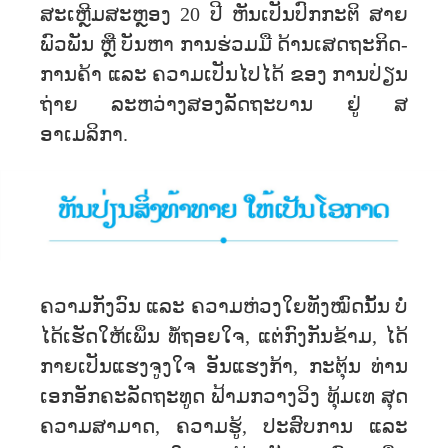
ສະເຫຼີມສະຫຼອງ 20 ປີ ຫັນເປັນປົກກະຕິ ສາຍ
ພົວພັນ ຫຼື ບັນຫາ ການຮ່ວມມື ດ້ານເສດຖະກິດ-
ການຄ້າ ແລະ ຄວາມເປັນໄປໄດ້ ຂອງ ການປ່ຽນ
ຖ່າຍ ລະຫວ່າງສອງລັດຖະບານ ຢູ່ ສ
ອາເມລິກາ.
ຄວາມກັງວົນ ແລະ ຄວາມຫ່ວງໃຍທັງໝົດນັ້ນ ບໍ່
ໄດ້ເຮັດໃຫ້ເພິ່ນ ທໍ້ຖອຍໃຈ, ແຕ່ກົງກັນຂ້າມ, ໄດ້
ກາຍເປັນແຮງຈູງໃຈ ອັນແຮງກ້າ, ກະຕຸ້ນ ທ່ານ
ເອກອັກຄະລັດຖະທູດ ຟ້າມກວາງວິງ ທຸ້ມເທ ສຸດ
ຄວາມສາມາດ, ຄວາມຮູ້, ປະສົບການ ແລະ