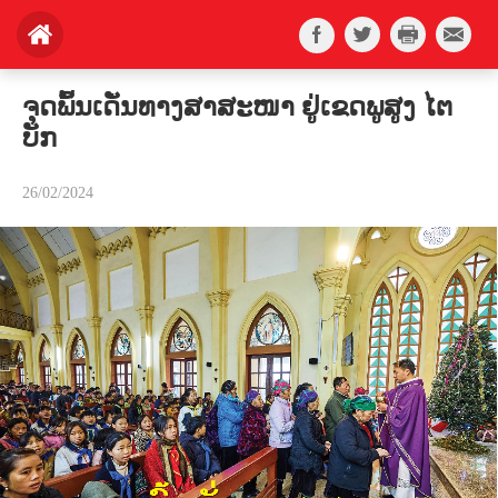
ຈຸດພົ້ນເດັ່ນທາງສາສະໜາ ຢູ່ເຂດພູສູງ ໄຕ
ບັກ
26/02/2024