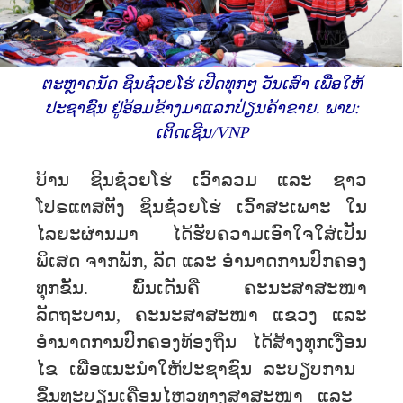
ຕະຫຼາດນັດ ຊິນຊ໋ວຍໂຮ່ ​ເປີດ​ທຸກໆ ​ວັນ​ເສົາ ​ເພື່ອ​ໃຫ້​
ປະ​ຊາ​ຊົນ​ ຢູ່​ອ້ອມ​ຂ້າງ​ມາແລກປ່ຽນຄ້າຂາຍ. ພາບ:
ເຕິດເຊີນ/VNP
ບ້ານ ຊິນຊ໋ວຍໂຮ່ ເວົ້າລວມ ​ແລະ ​ຊາວ
ໂປຣແຕສຕັງ ຊິນຊ໋ວຍໂຮ່ ເວົ້າສະເພາະ ໃນ
ໄລຍະຜ່ານມາ ໄດ້ຮັບຄວາມເອົາໃຈໃສ່ເປັນ
ພິເສດ ຈາກພັກ, ລັດ ແລະ ອຳນາດການປົກຄອງ
ທຸກຂັ້ນ. ພົ້ນເດັ່ນຄື ຄະນະສາສະໜາ
ລັດຖະບານ, ຄະນະສາສະໜາ ແຂວງ ແລະ
ອຳນາດ​ການ​ປົກຄອງ​ທ້ອງ​ຖິ່ນ ໄດ້​ສ້າງ​ທຸກ​ເງື່ອນ​
ໄຂ ​ເພື່ອແນະນຳ​ໃຫ້ປະຊາຊົນ ລະບຽບການ​ ​
ຂຶ້ນ​ທະບຽນ​ເຄື່ອນໄຫວທາງສາສະໜາ ​ແລະ ​