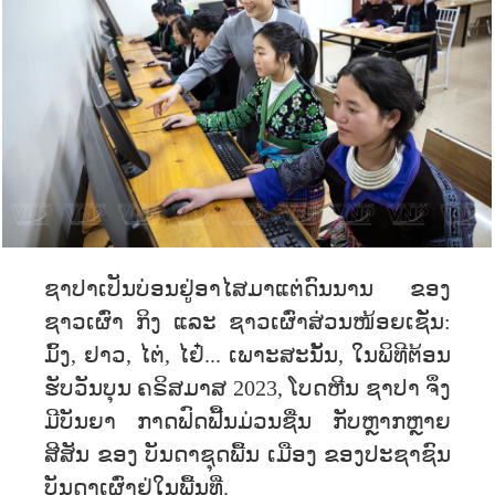
ຊາປາເປັນບ່ອນຢູ່ອາໄສມາແຕ່ດົນນານ ຂອງ
ຊາວເຜົ່າ ກິງ ແລະ ຊາວເຜົ່າສ່ວນໜ້ອຍເຊັ່ນ:
ມົ້ງ, ຢາວ, ໄຕ່, ໄຢ໋... ເພາະສະນັ້ນ, ໃນພິທີຕ້ອນ
ຮັບວັນບຸນ ຄຣິສມາສ 2023, ໂບດຫີນ ຊາປາ ຈຶ່ງ
ມີບັນຍາ ກາດຟົດຟື້ນມ່ວນຊື່ນ ກັບຫຼາກຫຼາຍ
ສີສັນ ຂອງ ບັນດາຊຸດພື້ນ ເມືອງ ຂອງປະຊາຊົນ
ບັນດາເຜົ່າຢູ່ໃນພື້ນທີ່.