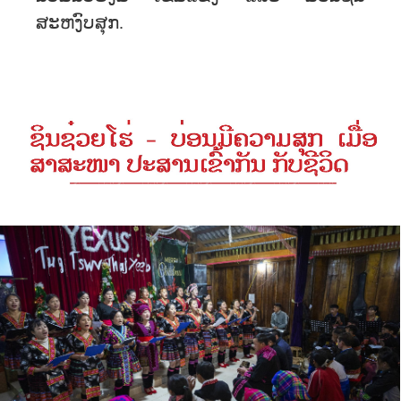
ສະຫງົບ​ສຸກ.