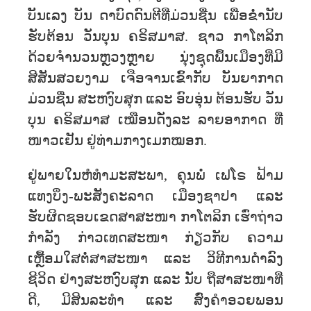
ບັັນເລງ ບັນ ດາບົດດົນຕີທີ່ມ່ວນຊື່ນ ເພື່ອຂໍ່ານັບ
ຮັບຕ້ອນ ວັນບຸນ ຄຣິສມາສ. ຊາວ ກາໂຕລິກ
ດ້ວຍ​ຈຳນວນ​ຫຼວງ​ຫຼາຍ ​ນຸ່ງ​ຊຸດ​ພື້ນ​ເມືອງ​ທີ່​ມີ​
ສີສັນ​ສວຍງາມ ເຈືອຈານ​ເຂົ້າກັບ ບັນຍາກາດ
ມ່ວນຊື່ນ ສະຫງົບສຸກ ແລະ ອົບອຸ່ນ ຕ້ອນຮັບ ວັນ
ບຸນ ຄຣິສມາສ ​ເໝືອນດັ່ງລະ ລາຍອາກາດ ທີ່
ໜາວເຢັນ ​​ຢູ່​ທ່າມກາງ​ເມກໝອກ.
ຢູ່ພາຍໃນຫໍທຳມະສະພາ, ຄຸນພໍ່ ເຟໂຣ ຟ້າມ
ແທງບິ່ງ-ພະສັງຄະລາດ ເມືອງຊາປາ ແລະ
ຮັບຜິດຊອບເຂດສາສະໜາ ກາໂຕລິກ ເຮົ່າຖ່າວ
ກຳລັງ ກ່າວເທດສະໜາ ກ່ຽວກັບ ຄວາມ
ເຫຼື້ອມໃສຕໍ່ສາສະໜາ ແລະ ວິທີການດຳລົງ
ຊີວິດ ຢ່າງສະຫງົບສຸກ ແລະ ນັບ ຖືສາສະໜາທີ່
ດີ, ມີສິນລະທໍາ ແລະ ສົ່ງຄຳອວຍພອນ