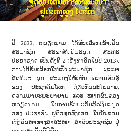
ປີ 2022, ຫວຽດນາມ ໄດ້ຮັບເລືອກເຂົ້າເປັນ
ສະມາຊິກ ສະພາສິດທິມະນຸດ ສະຫະ
ປະຊາຊາດ ເປັນຄັ້ງທີ 2 (ຄັ້ງທຳອິດໃນປີ 2013).
ການໄດ້ຮັບເລືອກໃຫ້ເປັນສະມາຊິກ ສະພາ
ສິດທິມະ ນຸດ ສະແດງໃຫ້ເຫັນ ຄວາມຮັບຮູ້
ຂອງ ປະຊາຄົມໂລກ ກ່ຽວກັບນະໂຍບາຍ,
ຄວາມມານະພະຍາຍາມ ແລະ ໝາກຜົນຂອງ
ຫວຽດນາມ ໃນການຮັບປະກັນສິດທິມະນຸດ
ຂອງ ປະຊາຊົນ ຢູ່ທົ່ວທຸກຂົງເຂດ, ໃນນັ້ນລວມ
ເຖິງບັນຫາທາງສາສະໜາ ສຳລັບປະຊາຊົນ ຢູ່
ເຂດພູສູງ ນັບມື້ດີຂຶ້ນ.