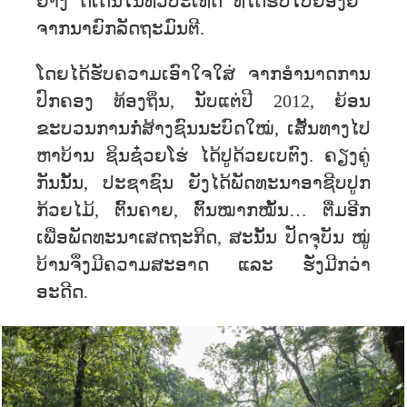
ຢ່າງ​ ດີ​ເດັ່ນ​ໃນ​ທົ່ວ​ປະ​ເທດ​ ທີ່​ໄດ້​ຮັບ​ໃບຍ້ອງຍໍ ​
ຈາກ​ນາ​ຍົກ​ລັດ​ຖະ​ມົນ​ຕີ.
ໂດຍ​ໄດ້​ຮັບ​ຄວາມ​ເອົາ​ໃຈ​ໃສ່​ ຈາກອໍານາດການ
ປົກຄອງ ​ທ້ອງ​ຖິ່ນ, ນັບ​ແຕ່​ປີ 2012, ຍ້ອນ​​
ຂະບວນການ​ກໍ່ສ້າງ​ຊົນນະບົດ​ໃໝ່, ​ເສັ້ນທາງ​ໄປ​
ຫາ​ບ້ານ ຊິນຊ໋ວຍ​ໂຮ່ ​ໄດ້ປູດ້ວຍເບຕົງ. ຄຽງ​ຄູ່​
ກັນ​ນັ້ນ, ປະຊາຊົນ​ ຍັງ​ໄດ້​ພັດທະນາ​ອາຊີບ​ປູກ​
ກ້ວຍໄມ້, ຕົ້ນຄາຍ, ຕົ້ນໝາກໝັ້ນ… ​ຕື່ມອີກ
ເພື່ອ​ພັດທະນາ​ເສດຖະກິດ, ສະນັ້ນ ປັດຈຸ​ບັນ ໝູ່​
ບ້ານ​ຈຶ່ງ​ມີ​ຄວາມ​ສະອາດ ​ແລະ ຮັ່ງມີ​ກວ່າ
ອະດີດ.