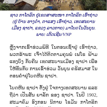
ຊາວ ກາໂຕລິກ ຢູ່ເຂດສາສະໜາ ກາໂຕລິກ ເຮົ່າຖ່າວ
(ຢູ່ ບ້ານ ຮາງດ໋າ, ຕາແສງ ເຮົ່າຖ່າວ, ເທດສະບານ
ເມືອງ ​ຊາ​ປາ, ​ແຂວງ ລາວ​ກາຍ) ມາໂບດໃນວັນບຸນ.
ພາບ: ເຕິດເຊີນ/VNP
ຫຼັງ​ຈາກ​ເຂົ້າ​ຮ່ວມພິທີ ​ໃນ​ຕອນ​ເຊົ້າ​ຢູ່​ ເຮົ່າຖ່າວ,
ພວກ​ຂ້າພະ ເຈົ້າ​ໄດ້​ຕິດ​ຕາມຄຸນພໍ່ ເຟໂຣ ຟ້າມ
ແທງບິ່ງ ກັບຄືນ ເທດສະບານເມືອງ ຊາປາ ເພື່ອ
ໃຫ້ທັນກັບ ການເຂົ້າຮ່ວມ ວັນບຸນ ​ຄຣິສມາສ ໃນ​
ຕອນ​ຄ່ຳຢູ່​ໂບດ​ຫີນ ຊາປາ.
ໂບດຫີນ ຊາປາ ຕັ້ງຢູ່ ໃຈກາງເທດສະບານ ແລະ
ຖືວ່າ ເປັນສັນ ຍາລັກ ຂອງ ຊາປາ. ໃນປີ 1902,
ສະມາຄົມ ອົງກອນ ນິກາຍ ໂຣມັນ ກາໂຕລິກ