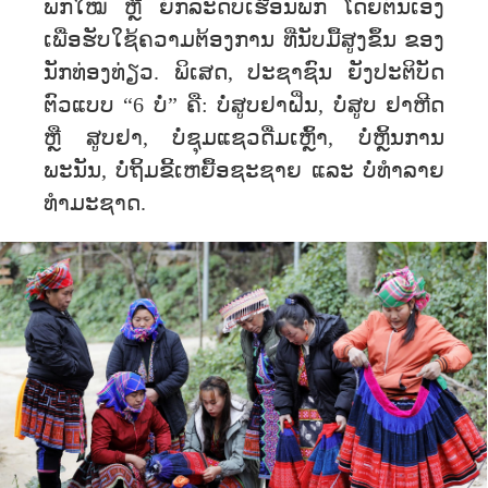
ພັກ​ໃໝ່ ຫຼື​ ຍົກ​ລະ​ດັບ​ເຮືອນພັກ ໂດຍຕົນເອງ
ເພື່ອ​ຮັບ​ໃຊ້​ຄວາມ​ຕ້ອງ​ການ ທ່ີນັບມື້ສູງຂຶ້ນ​ ຂອງ​
ນັກ​ທ່ອງ​ທ່ຽວ​. ພິເສດ, ປະຊາຊົນ ຍັງປະຕິບັດ
ຕົວແບບ “6 ບໍ່” ຄື: ບໍ່ສູບຢາຝິ່ນ, ບໍ່ສູບ ຢາຫີດ
ຫຼື ສູບຢາ, ບໍ່ຊຸມແຊວດື່ມເຫຼົ້າ, ບໍ່ຫຼິ້ນການ
ພະນັນ, ບໍ່ຖິ້ມຂີ້ເຫຍື້ອຊະຊາຍ ແລະ ບໍ່ທຳລາຍ
ທຳມະຊາດ.