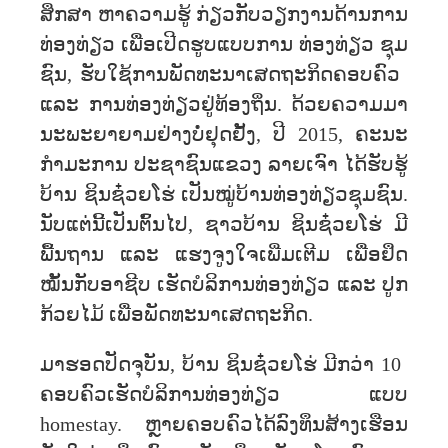
ສຶກສາ​ ຫາຄວາມ​ຮູ້​ ກ່ຽວກັບວຽກງານດ້ານ​ການ
ທ່ອງທ່ຽວ​ ເພື່ອ​ເປີດຮູບ​ແບບ​ການ ທ່ອງທ່ຽວ​ ຊຸມ​
ຊົນ, ຮັບ​ໃຊ້​ການ​ພັດທະນາ​ເສດຖະກິດ​ຄອບຄົວ ​
ແລະ ການທ່ອງທ່ຽວ​ຢູ່ທ້ອງ​ຖິ່ນ. ດ້ວຍ​ຄວາມ​ມາ​
ນະ​ພະ​ຍາ​ຍາມ​ຢ່າງ​ບໍ່​ຢຸດ​ຢັ້ງ, ປີ 2015, ຄະ​ນະ​
ກຳມະການ ປະ​ຊາ​ຊົນ​ແຂວງ​ ລາຍ​ເຈົາ ໄດ້​ຮັບ​ຮູ້​
ບ້ານ ຊິນ​ຊ໋ວຍ​ໂຮ່ ເປັນ​ໝູ່​ບ້ານ​ທ່ອງ​ທ່ຽວ​ຊຸມ​ຊົນ.
ນັບ​ແຕ່​ນີ້​ເປັນ​ຕົ້ນ​ໄປ, ຊາວບ້ານ ຊິນຊ໋ວຍໂຮ່ ມີ​
ພື້ນຖານ ​ແລະ ​ແຮງ​ຈູງ​ໃຈ​ເພີ່ມ​ເຕີມ​ ເພື່ອ​ຢຶດ
ໝັ້ນກັບອາຊີບ ເຮັດບໍລິການ​ທ່ອງ​ທ່ຽວ ​ແລະ ​ປູກ
ກ້ວຍໄມ້ ​ເພື່ອ​ພັດທະນາ​ເສດຖະກິດ.
ມາ​ຮອດ​ປັດຈຸ​ບັນ, ບ້ານ ຊິນ​ຊ໋ວຍໂຮ່ ມີກວ່າ 10 ​
ຄອບ​ຄົວເຮັດ​ບໍລິການທ່ອງ​ທ່ຽວ​ ​ແບບ
homestay. ຫຼາຍ​ຄອບຄົວ​​ໄດ້​ລົງ​ທຶນ​ສ້າງ​ເຮືອນ​