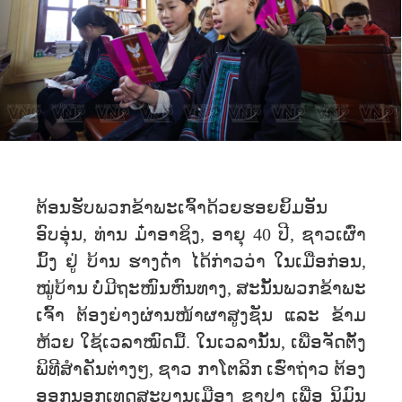
ຕ້ອນຮັບພວກຂ້າພະເຈົ້າດ້ວຍຮອຍຍິ້ມອັນ
ອົບອຸ່ນ, ທ່ານ ມ໋າອາຊິງ, ອາຍຸ 40 ປີ, ຊາວເຜົ່າ
ມົ້ງ ຢູ່ ບ້ານ ຮາງດ໋າ ໄດ້ກ່າວວ່າ ໃນເມື່ອກ່ອນ,
ໝູ່ບ້ານ ບໍ່ມີຖະໜົນຫົນທາງ, ສະນັ້ນພວກຂ້າພະ
ເຈົ້າ ຕ້ອງຍ່າງຜ່ານໜ້າຜາສູງຊັນ ແລະ ຂ້າມ
ຫ້ວຍ ໃຊ້ເວລາໝົດມື້. ໃນ​ເວລາ​ນັ້ນ, ​ເພື່ອ​ຈັດ​ຕັ້ງ​
ພິທີ​ສຳຄັນ​ຕ່າງໆ, ຊາວ ກາໂຕລິກ ເຮົ່າຖ່າວ ຕ້ອງ​
ອອກ​ນອກ​ເທດສະບານ​ເມືອງ ຊາປາ ​ເພື່ອ ນິມົນ