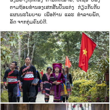
ຮັ່ງມີຢ່າງຖືກຕ້ອງ ຕາມກົດໝາຍ, ບໍ່ເຊື່ອ ບໍ່​ຟັງ
ຕາມ​ຖ້ອຍທຳນອງເສກສັນປັ້ນແຕ່ງ ກ່ຽວກັບກັບ
ແຜນນະໂຍບາຍ ເພື່ອຕ້ານ ແລະ ທຳລາຍພັກ,
ລັດ ຈາກກຸ່ມຄົນບໍ່ດີ.