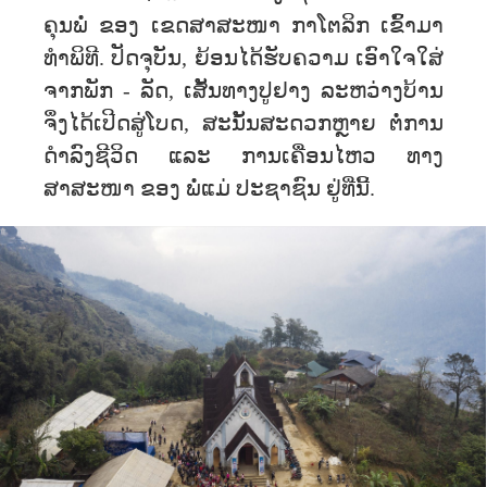
ຄຸນພໍ່ ຂອງ ເຂດສາສະໜາ ກາ​ໂຕລິກ ເຂົ້າມາ
ທຳພິທີ. ປັດຈຸບັນ, ຍ້ອນໄດ້ຮັບຄວາມ ເອົາໃຈໃສ່
ຈາກພັກ - ລັດ, ເສັ້ນທາງປູຢາງ ລະຫວ່າງບ້ານ
ຈຶ່ງໄດ້ເປີດສູ່ໂບດ, ສະນັ້ນສະດວກຫຼາຍ ຕໍ່ການ
ດຳລົງຊີວິດ ແລະ ການເຄື່ອນໄຫວ ທາງ
ສາສະໜາ ຂອງ ພໍ່ແມ່ ປະຊາຊົນ ຢູ່ທີ່ນີ້.