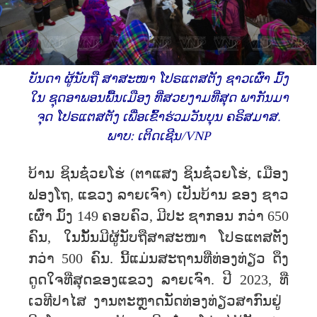
ບັນດາ ຜູ້ນັບຖື ສາສະໜາ ໂປຣແຕສຕັງ ຊາວເຜົ່າ ມົ້ງ
ໃນ ຊຸດ​ອາ​ພອນ​ພື້ນ​ເມືອງ ​ທີ່​ສວຍ​ງາມ​ທີ່​ສຸດ ພາກັນ​ມາ​
ຈຸດ ໂປຣແຕສຕັງ ເພື່ອ​ເຂົ້າ​ຮ່ວມ​ວັນບຸນ ຄຣິສມາສ.
ພາບ: ເຕິດເຊີນ/VNP
ບ້ານ ຊິນຊ໋ວຍໂຮ່ (ຕາແສງ ຊິນຊ໋ວຍໂຮ່, ເມືອງ
ຟອງໂຖ, ແຂວງ ລາຍເຈົາ) ເປັນບ້ານ ຂອງ ຊາວ
ເຜົ່າ ມົ້ງ 149 ຄອບຄົວ, ມີປະ ຊາກອນ ກວ່າ 650
ຄົນ, ໃນນັ້ນມີຜູ້ນັບຖືສາສະໜາ ໂປຣແຕສຕັງ
ກວ່າ 500 ຄົນ. ນີ້​ແມ່ນ​ສະຖານ​ທີ່​ທ່ອງ​ທ່ຽວ​ ​ດຶງ​
ດູດ​ໃຈ​ທີ່​ສຸດ​ຂອງ​ແຂວງ​ ລາຍ​ເຈົາ. ປີ 2023, ທີ່​
ເວທີ​ປາ​ໄສ​ ງານຕະຫຼາດນັດທ່ອງທ່ຽວ​ສາກົນ​ຢູ່ ​