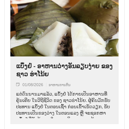
ແບັ໋ງຢໍ່ - ອາຫານວ່າງອັນລຽບງ່າຍ ຂອງ
ຊາວ ຮ່າໂນ້ຍ
01/08/2026
ອາຫານການກິນ
ແຕ່ດົນນານມາແລ້ວ, ແບັ໋ງຢໍ່ ໄດ້ກາຍເປັນອາຫານທີ່
ຄຸ້ນເຄີຍ ໃນວິຖີຊີວິດ ຂອງ ຊາວຮ່າໂນ້ຍ. ຜູ້ຄົນມັກຮັບ
ປະທານ ແບັ໋ງຢໍ່ ໃນຕອນເຊົ້າ ກ່ອນເຂົ້າເຮັດວຽກ, ຮັບ
ປະທານເປັນຂອງວ່າງ ໃນຕອນແລງ ຫຼື ຈະຊອກຫາ
ແບັ໋ງຢໍ່ ທີ່ຍັງຮ້ອນໆ ໃນຕອນເດິກ. ຮູບພາບຜູ້ເລາະຂາຍ
ເຄື່ອງ ດ້ວຍສຽງຮ້ອງ ອອກມາວ່າ “ແບ໋ງຢໍ່ ຮ້ອນໆ ເດີ້”