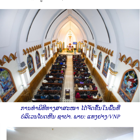
ການທຳພິທີທາງສາສະໜາ ໄດ້ຈັດຂຶ້ນ​ໃນພື້ນທີ່​
ບໍລິເວນ​ໂບດ​ຫີນ ​ຊາ​ປາ. ພາບ: ແທງຢາງ/VNP