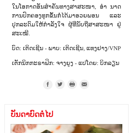
ໃນ​ໂອກາດ​ອັນ​ສຳຄັນ​ທາງສາສະໜາ, ອຳ ນາດ​
ການ​ປົກຄອງ​ທຸກ​ຂັ້ນ​ກໍ່ໄ​ດ້ມາ​ອວຍພອນ ແລະ
ປຸກລະດົມໃຫ້ກຳລັງໃຈ​ ຜູ້ທ່ີນັບຖືສາສະໜາ ຢູ່
ສະເໝີ.
ບົດ: ເຕິດເຊີນ - ພາບ: ເຕິດເຊີນ, ແທງຢາງ/VNP
ເຕັກນິກກະຣາຟິກ: ຈາງຍູງ - ແປໂດຍ: ບິກລຽນ
ບັນດາບົດຕໍ່ໄປ