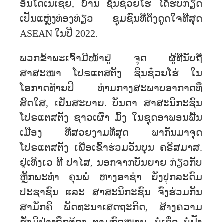
ອິນ​ໂດ​ເນ​ເຊຍ, ​ບ້ານ ຊິນຊ໋ວຍໂຮ່ ​ໄດ້​ຮັບ​ກຽດ​
ເປັນ​ແຫຼ່ງທ່ອງ​ທ່ຽວ​ ຊຸມ​ຊົນ​ທີ່​ດຶງ​ດູດ​ໃຈ​ທີ່​ສຸດ​
ASEAN ​ໃນ​ປີ 2022.
ພວກ​ຂ້າ​ພະ​ເຈົ້າມີໜ້າຢູ່ ຈຸດ ຜູ້ທ່ີນັບຖື
ສາສະໜາ ໂປຣແຕສຕັງ​ ຊິນຊ໋ວຍໂຮ່ ໃນ
ໂອກາດທ້າຍປີ ທ່າມກາງສະພາບອາກາດທີ່
ສົດໃສ, ເຢັນສະບາຍ. ບັນດາ ສາສະນິກະຊົນ
ໂປຣແຕສຕັງ ຊາວເຜົ່າ ມົ້ງ ໃນຊຸດ​ອາ​ພອນ​ພື້ນ​
ເມືອງ ​ທີ່​ສວຍ​ງາມ​ທີ່​ສຸດ ພາກັນ​ມາ​ຈຸດ
ໂປຣແຕສຕັງ ເພື່ອ​ເຂົ້າ​ຮ່ວມ​ວັນບຸນ ຄຣິສມາສ.
ຢູ່​ເທິງເວ ທີ ​ປາ​ໄສ, ນອກຈາກບັນຍາຍ ກ່ຽວກັບ
ຫຼັກພະທຳ ​ຄຸນພໍ່ ຫາງອາຊ່າ ຍັງປຸກລະດົມ
ປະຊາຊົນ ແລະ ສາສະນິກະຊົນ ຈົ່ງຮ່ວມກັນ
ສາມັກຄີ ພັດທະນາເສດຖະກິດ, ສ້າງຄວາມ