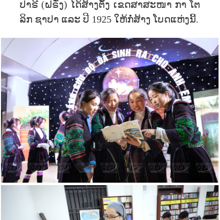
ປາຣີ (ຝຣັ່ງ) ໄດ້ສ້າງຕັ້ງ ເຂດສາສະໜາ ກາ ໂຕ
ລິກ ຊາປາ ແລະ ປີ 1925 ໃຫ້ກໍ່ສ້າງ ໂບດແຫ່ງນີ້.