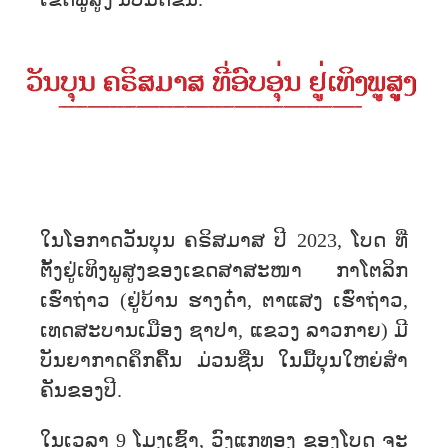
ໃນ​ໂອກາດວັນບຸນ ​ຄຣິສມາສ​ ປີ 2023, ໂບດ​ ທີ່​
ຕັ້ງ​ຢູ່​ເທິງ​ພູ​ສູງ​ຂອງ​ເຂດສາສະໜາ ກາໂຕລິກ
ເຮົ່າຖ່າວ (ຢູ່ບ້ານ ຮາງດ໋າ, ຕາແສງ ເຮົ່າຖ່າວ,
ເທດສະບານເມືອງ ​ຊາ​ປາ, ​ແຂວງ ລາວ​ກາຍ) ​ມີ
ບັນຍາກາດຄຶກຄື້ນ ມ່ວນຊື່ນ ໃນມື້ບຸນໃຫຍ່ສໍາ
ຄັນຂອງປີ.
ໃນເວລາ 9 ໂມງເຊົ້າ, ວົງແກທອງ ຂອງໂບດ ຈະ