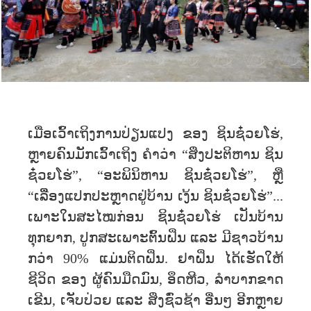
ເມື່ອ​ເວົ້າ​ເຖິງ​ການ​ປ່ຽນ​ແປງ ​ຂອງ ຊິນຊ໋ວຍໂຮ່,
ຫຼາຍ​ຄົນ​ມັກ​ເວົ້າ​ເຖິງ​ ຄໍາວ່າ “ສິ່ງປະຕິຫານ ຊິນ
ຊ໋ວຍໂຮ່”, “ອະພິນິຫານ ຊິນຊ໋ວຍໂຮ່”, ຫຼື
“ເລືື່ອງແປກປະຫຼາດ​ຢູ່​ບ້ານ ເງ້ນ ຊິນຊ໋ວຍໂຮ່”...
ເພາະ​ໃນ​ສະ​ໄໝ​ກ່ອນ ຊິນຊ໋ວຍໂຮ່ ເປັນບ້ານ
ທຸກຍາກ, ປູກສະເພາະຕົ້ນຝິ່ນ ແລະ ມີຊາວບ້ານ
ກວ່າ 90% ແມ່ນຕິດຝິ່ນ. ຢາຝິ່ນ ໄດ້ເຮັດໃຫ້
ຊີວິດ ຂອງ ຜູ້ຄົນມືດມົນ, ອຶດຫີວ, ລຳບາກຂາດ
ເຂີນ, ເຈັບປ່ວຍ ແລະ ສິ່ງຊົ່ວຊ້າ ອື່ນໆ ອີກຫຼາຍ