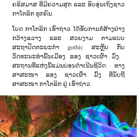
ຄຣິສມາສ ທີ່ມີຄວາມສຸກ ແລະ ອົບອຸ່ນເຖິງຊາວ
ກາໂຕລິກ ທຸກຄົນ.
ໂບດ ກາໂຕລິກ ເຮົ່າຖ່າວ ໄດ້ຮັບການກໍ່ສ້າງຢ່າງ
ກວ້າງຂວາງ ແລະ ສວຍງາມ ຕາມແບບ
ສະຖາປັດຕະຍະກຳ gothic ສະຫຼັບ ກັບ
ວັດທະນະທຳພື້ນເມືອງ ຂອງ ຊາວເຜົ່າ ມົ້ງ. ​
ສະຖານ​ທີ່​ແຫ່ງນີ້ແມ່ນບ່ອນດຳເນີນຊີວິດ ທາງ​
ສາສະໜາ ​ຂອງ ຊາວເຜົ່າ​ ມົ້ງ ທີ່ນັບຖື
ສາສະໜາ ກາໂຕລິກ ຢູ່ ເຮົ່າຖ່າວ.