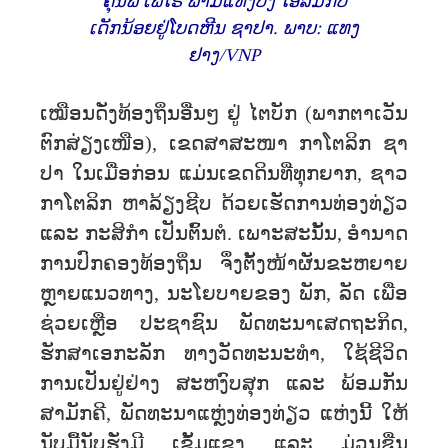
ຄຸນພໍ່ ເຟໂຣ ຟ້າມແທງບິ່ງ ໂອ້ລົມກັບ
ເດັກນ້ອຍຢູ່ໂບດຫີນ ຊາປາ. ພາບ: ແທງ
ຢາງ/VNP
ເໝືອນ​ດັ່ງ​​ທ້ອງ​ຖິ່ນອື່ນໆ ​ຢູ່ ໄຕບັກ (​ພາກ​ຕາ​ເວັນ​
ຕົກ​ສ່ຽງ​ເໜືອ), ​ເຂດສາສະໜາ ກາໂຕລິກ ຊາ
ປາ ​ໃນເມື່ອກ່ອນ ແມ່ນເຂດ​ດິນ​ທີ່​ທຸກ​ຍາກ, ຊາວ
ກາໂຕລິກ ຫາລ້ຽງຊີບ ດ້ວຍເຮັດການທ່ອງທ່ຽວ
ແລະ ກະສິກຳ ເປັນຕົ້ນຕໍ. ເພາະສະນັ້ນ, ອຳນາດ​
ການ​ປົກຄອງ​ທ້ອງ​ຖິ່ນ ​ຈຶ່ງ​ຕັ້ງໜ້າ​ຜັນ​ຂະຫຍາຍ​
ຫຼາຍ​ແນວທາງ, ນະ​ໂຍບາຍ​ຂອງ ​ພັກ, ລັດ ​ເພື່ອ​
ຊ່ວຍ​ເຫຼືອ ປະຊາຊົນ ​ພັດທະນາ​ເສດຖະກິດ,
ຮັກສາເອກະລັກ ທາງວັດທະນະທຳ, ໃຊ້ຊີວິດ
ການເປັນຢູ່ຢ່າງ ສະຫງົບສຸກ ແລະ ພ້ອມກັນ
ສາມັກຄີ, ພັດທະນາແຫຼ່ງທ່ອງ​ທ່ຽວ​ ແຫ່ງ​ນີ້​ ໃຫ້​
ນັບ​ມື້​ນັບ​ຮັ່ງມີ​ ເຂັ້ມ​ແຂງ ແລະ ມ່ວນຊື່ນ