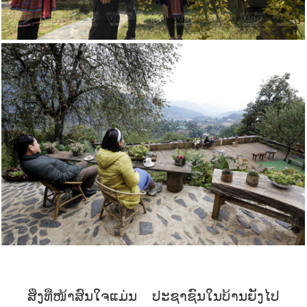
ສິ່ງທີ່ໜ້າສົນໃຈແມ່ນ ປະຊາຊົນ​ໃນ​ບ້ານ​ຍັງ​ໄປ​