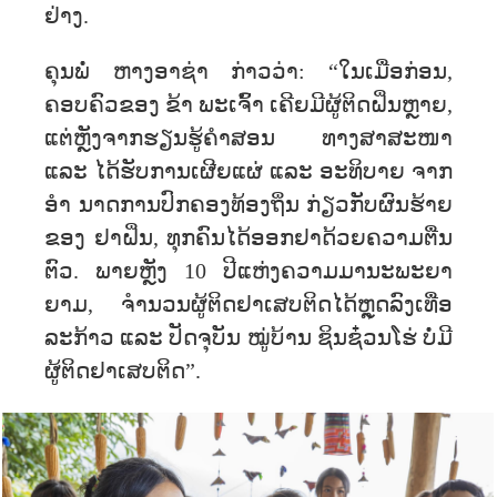
ຢ່າງ.
ຄຸນພໍ່ ຫາງອາຊ່າ ກ່າວວ່າ: “ໃນເມື່ອກ່ອນ,
ຄອບຄົວຂອງ ຂ້າ ພະເຈົ້າ ເຄີຍມີຜູ້ຕິດຝິ່ນຫຼາຍ,
ແຕ່ຫຼັງຈາກຮຽນຮູ້ຄໍາສອນ ທາງສາສະໜາ
ແລະ ໄດ້ຮັບການເຜີຍແຜ່ ແລະ ອະທິບາຍ ຈາກ
ອຳ ນາດການປົກຄອງທ້ອງຖິ່ນ ກ່ຽວກັບຜົນຮ້າຍ
ຂອງ ຢາຝິ່ນ, ທຸກຄົນໄດ້ອອກຢາດ້ວຍຄວາມຕື່ນ
ຕົວ. ພາຍຫຼັງ 10 ປີ​ແຫ່ງ​ຄວາມ​ມາ​ນະ​ພະ​ຍາ​
ຍາມ, ຈຳ​ນວນ​ຜູ້​ຕິດ​ຢາ​ເສບ​ຕິດ​ໄດ້​ຫຼຸດ​ລົງ​ເທື່ອ​
ລະ​ກ້າວ ແລະ ​ປັດ​ຈຸ​ບັນ​ ໝູ່​ບ້ານ ຊິນຊ໋ວນໂຮ່ ບໍ່​ມີ​
ຜູ້​ຕິດ​ຢາ​ເສບ​ຕິດ”.