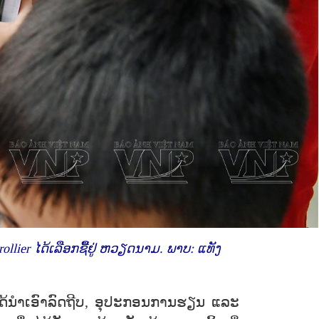
llier ໄດ້ເລືອກຊື້ຢູ່ ຫວຽດນາມ. ພາບ: ແທັງ
ຍໄດ້ນຳເອົາລົດຖີບ, ອຸປະກອນການຮຽນ ແລະ