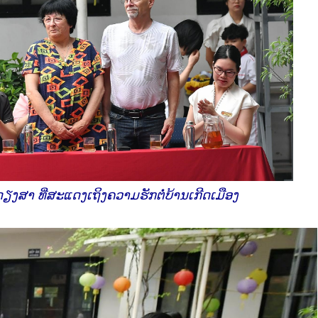
ດຽງສາ ທີ່ສະແດງເຖິງຄວາມຮັກຕໍ່ບ້ານເກີດເມືອງ