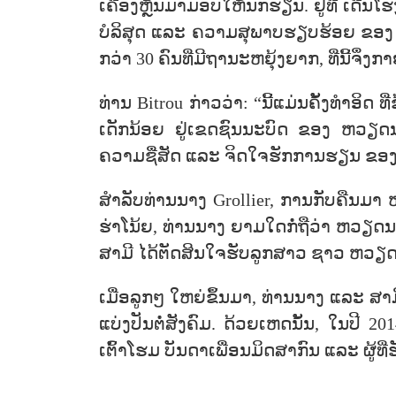
ເຄື່ອງຫຼິ້ນມາມອບໃຫ້ນັກຮຽນ. ຢູ່ທີ່ ເດີ່
ບໍລິສຸດ ແລະ ຄວາມສຸພາບຮຽບຮ້ອຍ ຂອງ ພວກ
ກວ່າ 30 ຄົນທີ່ມີຖານະຫຍຸ້ງຍາກ, ທີ່ນີ້ຈຶ
ທ່ານ Bitrou ກ່າວວ່າ: “ນີ້ແມ່ນຄັ້ງທຳອິດ
ເດັກນ້ອຍ ຢູ່ເຂດຊົນນະບົດ ຂອງ ຫວຽດນາມ
ຄວາມຊື່ສັດ ແລະ ຈິດໃຈຮັກການຮຽນ ຂອ
ສຳລັບທ່ານນາງ Grollier, ການກັບຄືນມາ 
ຮ່າໂນ້ຍ, ທ່ານນາງ ຍາມໃດກໍ່ຖືວ່າ ຫວຽດນາ
ສາມີ ໄດ້ຕັດສິນໃຈຮັບລູກສາວ ຊາວ ຫວຽດນ
ເມື່ອລູກໆ ໃຫຍ່ຂຶ້ນມາ, ທ່ານນາງ ແລະ ສາ
ແບ່ງປັນຕໍ່ສັງຄົມ. ດ້ວຍເຫດນັ້ນ, ໃນປີ 20
ເຕົ້າໂຮມ ບັນດາເພື່ອນມິດສາກົນ ແລະ ຜູ້