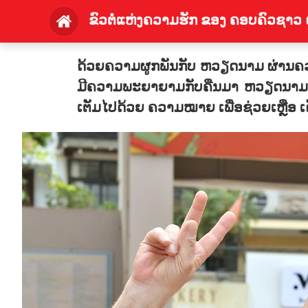
ຂົວຕໍ່ແຫ່ງຄວາມຮັກ ຂອງ ຄອບຄົວຊາວ ຝຣ
ດ້ວຍຄວາມຜູກພັນກັບ ຫວຽດນາມ ຜ່ານຄວາມ
ມີຄວາມພະຍາຍາມກັບຄືນມາ ຫວຽດນາມ ຢ່າງ
ເຕັມໄປດ້ວຍ ຄວາມໝາຍ ເພື່ອຊ່ວຍເຫຼືອ ເ