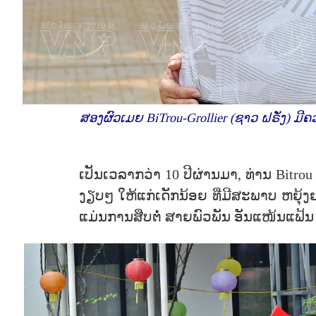
ສອງຜົວເມຍ BiTrou-Grollier (ຊາວ ຝຣັ່ງ) ມີ
ເປັນເວລາກວ່າ 10 ປີຜ່ານມາ, ທ່ານ Bitro
ງຽບໆ ໃຫ້ແກ່ເດັກນ້ອຍ ທີ່ມີສະພາບ ຫຍຸ້ງ
ແມ່ນການສືບຕໍ່ ສາຍພົວພັນ ອັນແໜ້ນແຟ້