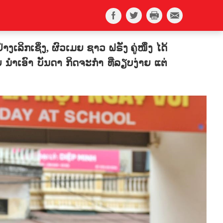
ເຊິ່ງ, ຜົວເມຍ ຊາວ ຝຣັ່ງ ຄູ່ໜຶ່ງ ໄດ້
ນຳເອົາ ບັນດາ ກິດຈະກຳ ທີ່ລຽບງ່າຍ ແຕ່