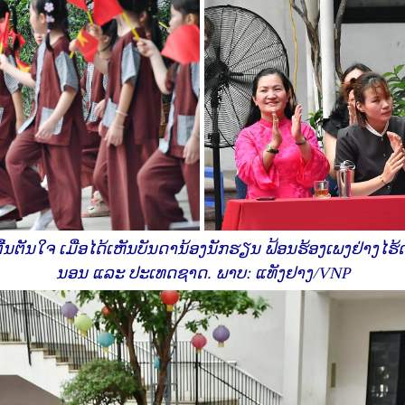
ື້ນຕັນໃຈ ເມື່ອໄດ້ເຫັນບັນດານ້ອງນັກຮຽນ ຟ້ອນຮ້ອງເພງຢ່າງໄຮ້
ນອນ ແລະ ປະເທດຊາດ. ພາບ: ແທັງຢາງ/VNP