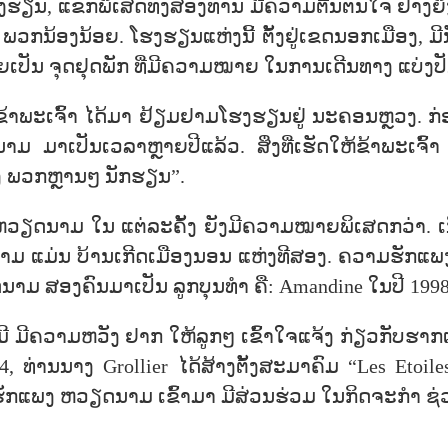
ນໂຮງຮຽນ, ແຂກພິເສດທັງສອງທ່ານ ມີຄວາມຕື້ນຕັນໃຈ ຢ່າງຍິ່
ນ້ອງນ້ອຍ. ໂຮງຮຽນແຫ່ງນີ້ ຕັ້ງຢູ່ເຂດນອກເມືອງ, ມີນັ
່ງກາຍເປັນ ຈຸດຢຸດພັກ ທີ່ມີຄວາມໝາຍ ໃນການເດີນທາງ ແບ່ງປັ
 ທີ່ຂ້າພະເຈົ້າ ໄດ້ມາ ຢ້ຽມຢາມໂຮງຮຽນຢູ່ ນະຄອນຫຼວງ. ກ່ອ
 ມາເປັນເວລາຫຼາຍປີແລ້ວ. ສິ່ງທີ່ເຮັດໃຫ້ຂ້າພະເຈົ້າ 
ງ ພວກຫຼານໆ ນັກຮຽນ”.
ຫວຽດນາມ ໃນ ແຕ່ລະຄັ້ງ ຍັງມີຄວາມໝາຍພິເສດກວ່າ. ເນື່
ມ ແມ່ນ ບ້ານເກີດເມືອງນອນ ແຫ່ງທີສອງ. ຄວາມຮັກແພງນັ້ນ 
າມ ສອງຄົນມາເປັນ ລູກບຸນທຳ ຄື: Amandine ໃນປີ 1998
ມີ ມີຄວາມຫວັງ ຢາກ ໃຫ້ລູກໆ ເຂົ້າໃຈແຈ້ງ ກ່ຽວກັບຮາກ
14, ທ່ານນາງ Grollier ໄດ້ສ້າງຕັ້ງສະມາຄົມ “Les Etoil
ທີ່ຮັກແພງ ຫວຽດນາມ ເຂົ້າມາ ມີສ່ວນຮ່ວມ ໃນກິດຈະກຳ ຊ່ວ