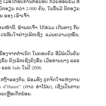
ງ ເມື່ອໄດ້ຮັບການຕ້ອນຮັບ ດ້ວຍຮອຍຍິ້ມ ທີ່
ກຮຽນ ກວ່າ 2.000 ຄົນ, ໃນນັ້ນມີ ນັກຮຽນ
ນ ຂອງ ເຂົາເຈົ້າ.
ນໜ້ານີ້, ຂ້າພະເຈົ້າ ໄດ້ຮ່ວມ ເດີນທາງ ກັບ
ປະທັບໃຈຢ່າງເລິກເຊິ່ງ ແມ່ນຄວາມດຸໝັ່ນ,
ອງຈາກກຳເນີດ ໃນຄອບຄົວ ທີ່ມີພໍ່ເປັນຄົນ
ຍິ່ງເລິກເຊິ່ງຍິ່ງຂຶ້ນ ເມື່ອທ່ານນາງ ແລະ
 ແລະ Jade ໃນປີ 2006.
ເຫງົ້າຂອງຕົນ, ພ້ອມທັງ ປູກຈິດໃຈແຫ່ງການ
es d’Hanoi” (ດາວ ຮ່າໂນ້ຍ), ເຊິ່ງເປັນການ
ຍເຫຼືອເດັກນ້ອຍ.