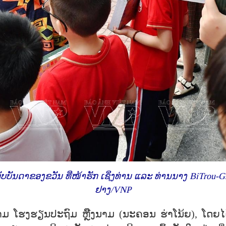
ບບັນດາຂອງຂວັນ ທີ່ໜ້າຮັກ ເຊິ່ງທ່ານ ແລະ ທ່ານນາງ BiTrou-Gro
ຢາງ/VNP
ຽມຢາມ ໂຮງຮຽນປະຖົມ ຫຼິ໊ງນາມ (ນະຄອນ ຮ່າໂນ້ຍ), ໂດ