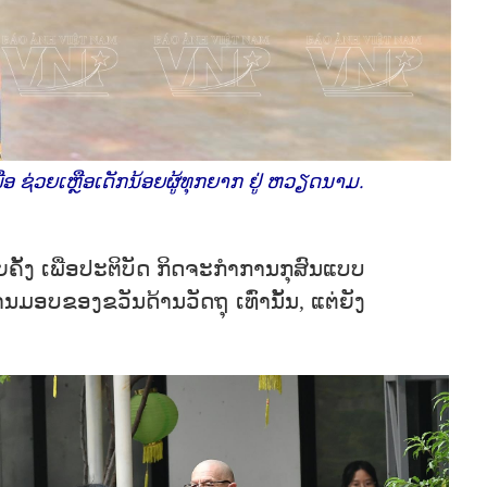
ອ ຊ່ວຍເຫຼືອເດັກນ້ອຍຜູ້ທຸກຍາກ ຢູ່ ຫວຽດນາມ.
ຄັ້ງ ເພື່ອປະຕິບັດ ກິດຈະກຳການກຸສົນແບບ
ມອບຂອງຂວັນດ້ານວັດຖຸ ເທົ່ານັ້ນ, ແຕ່ຍັງ