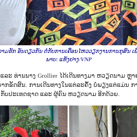
ຄວາມຮັກ ອັນດຽວກັນ ຕໍ່ກັບການເຄື່ອນໄຫວວຽກງານການກຸສົນ ເພື່
ພາບ: ແທັງຢາງ/VNP
u ແລະ ທ່ານນາງ Grollier ໄດ້ເດີນທາງມາ ຫວຽດນາມ ຫຼາຍ
ຍາກຂັດສົນ. ການເດີນທາງໃນແຕ່ລະຄັ້ງ ບໍ່ພຽງແຕ່ແມ່ນ ການ
ນ ກັບປະເທດຊາດ ແລະ ຜູ້ຄົນ ຫວຽດນາມ ອີກດ້ວຍ.