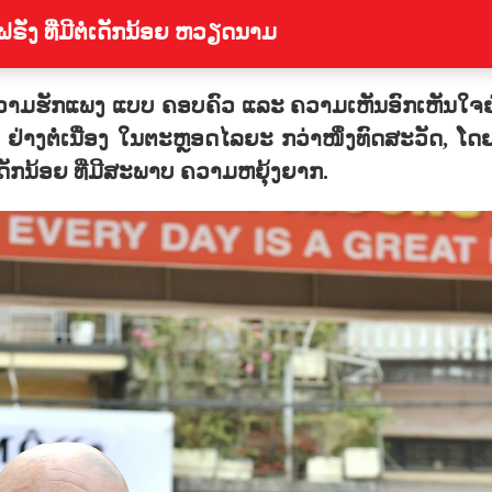
ັ່ງ ທີ່ມີຕໍ່ເດັກນ້ອຍ ຫວຽດນາມ
ຮັກແພງ ແບບ ຄອບຄົວ ແລະ ຄວາມເຫັນອົກເຫັນໃຈຢ່າງເລິກ
ຕໍ່ເນື່ອງ ໃນຕະຫຼອດໄລຍະ ກວ່າໜຶ່ງທົດສະວັດ, ໂດຍ 
ດັກນ້ອຍ ທີ່ມີສະພາບ ຄວາມຫຍຸ້ງຍາກ.