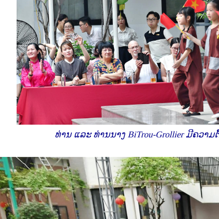
ທ່ານ ແລະ ທ່ານນາງ BiTrou-Grollier ມີຄວາມຕ