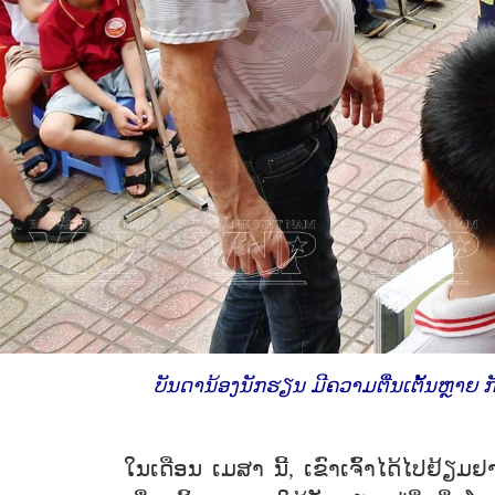
ບັນດານ້ອງນັກຮຽນ ມີຄວາມຕື່ນເຕັ້ນຫຼາຍ ກັ
ໃນເດືອນ ເມສາ ນີ້, ເຂົາເຈົ້າໄດ້ໄປຢ້