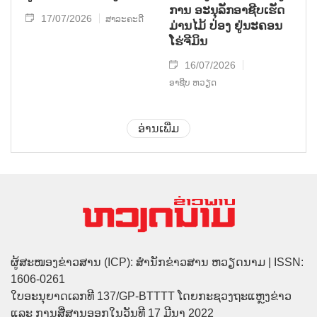
ການ ອະນຸລັກອາຊີບເຮັດ
17/07/2026
ສາລະຄະດີ
ມ່ານໄມ້ ປ່ອງ ຢູ່ນະຄອນ
ໂຮ່ຈີມິນ
16/07/2026
ອາຊີບ ຫວຽດ
ອ່ານເພີ່ມ
ຜູ້ສະໜອງຂ່າວສານ (ICP): ສຳນັກຂ່າວສານ ຫວຽດນາມ | ISSN:
1606-0261
ໃບອະນຸຍາດເລກທີ 137/GP-BTTTT ໂດຍກະຊວງຖະແຫຼງຂ່າວ
ແລະ ການສື່ສານອອກໃນວັນທີ 17 ມີນາ 2022