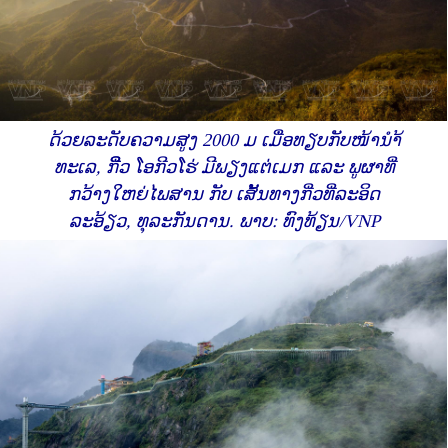
ດ້ວຍລະດັບຄວາມສູງ 2000 ມ ເມື່ອທຽບກັບໜ້ານຳ້
ທະເລ, ກີີ່ວ ໂອກີວໂຮ່ ມີພຽງແຕ່ເມກ ແລະ ພູຜາທີ່
ກວ້າງໃຫຍ່ໄພສານ ກັບ ເສັ້ນທາງກີ່ວທີ່ລະອິດ
ລະອ້ຽວ, ທຸລະກັນດານ. ພາບ: ທົງທ້ຽນ/VNP