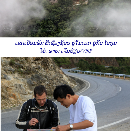
ເຂດເຮືອນພັກ ທີ່ເຊື່ອງຊ້ອນ ຢູ່ໃນເມກ ຢູ່ກິ່ວ ໂອກຸຍ
ໂຮ່. ພາບ: ເຈິ່ນຮ໋ຽວ/VNP