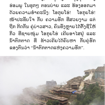
ຮ່ອມພູ ໃນທຸກໆ ຕອນບ່າຍ ແລະ ຮ້ອງອອກມາ
ດ້ວຍຄວາມຮໍ່າຄະນຶງ: ໂອກຸຍໂຮ່! ໂອກຸຍໂຮ່!
ໜ້າປະທັບໃຈ ກັບ ຄວາມຮັກ ທີ່ສວຍງາມ ແຕ່
ຖືກ ກີດກັນ ຄູ່ບ່າວສາວ, ຄົນທັງຫຼາຍໄດ້ຕັ້ງຊື່ໃຫ້
ກິ່ວ ທີ່ຊາຍໜຸ່ມ ໂອກຸຍໂຮ່ ເຄີຍອາໄສຢູ່ ແລະ
ນ້ຳຕົກຕາດ ທີ່ ທ້າວເຄີຍໄດ້ຄົບຫາ ກັບຄູ່ຮັກ
ຂອງຕົນວ່າ “ນໍ້າຕົກຕາດແຫ່ງຄວາມຮັກ”.