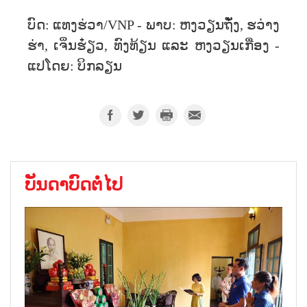
ບົດ: ແທງຮ່ວາ/VNP - ພາບ: ຫງວຽນຖັ໋ງ, ຮວ່າງ
ຮ່າ, ເຈິ່ນຮ໋ຽວ, ທົງທ້ຽນ ແລະ ຫງວຽນເກື່ອງ -
ແປໂດຍ: ບິກລຽນ
ບັນດາບົດຕໍ່ໄປ