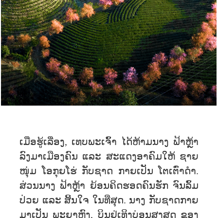
ເມື່ອຮູ້ເລື່ອງ, ເທບພະເຈົ້າ ໄດ້ຫ້າມນາງ ຟ້າຫຼ້າ
ລົງມາເມືອງຄົນ ແລະ ສະແດງອາຄົມໃຫ້ ຊາຍ
ໜຸ່ມ ໂອກຸຍໂຮ່ ກັບຊາດ ກາຍເປັນ ໂຕເຕົ່າດຳ.
ສ່ວນນາງ ຟ້າຫຼ້າ ຍ້ອນຄິດຮອດຄົນຮັກ ຈົນລົ້ມ
ປ່ວຍ ແລະ ສິ້ນໃຈ ໃນທ່ີສຸດ. ນາງ ກັບຊາດກາຍ
ມາເປັນ ພະຍາຫົງ, ບິນຢູ່ເທິງບ່ອນສູງສຸດ ຂອງ