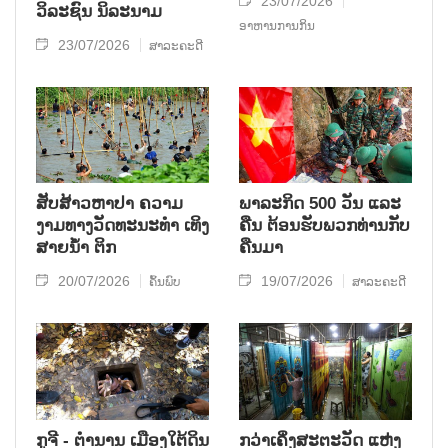
23/07/2026
ວິລະຊົນ ນິລະນາມ
ອາຫານການກິນ
23/07/2026
ສາລະຄະດີ
ສັບສ້າວຫາປາ ຄວາມ
ພາລະກິດ 500 ວັນ ແລະ
ງາມທາງວັດທະນະທໍາ ເທິງ
ຄືນ ຕ້ອນຮັບພວກທ່ານກັບ
ສາຍນໍ້າ ຕິກ
ຄືນມາ
20/07/2026
19/07/2026
ຄົ້ນພົບ
ສາລະຄະດີ
ກູຈີ - ຕໍານານ ເມືອງໃຕ້ດິນ
ກວ່າເຄິ່ງສະຕະວັດ ແຫ່ງ