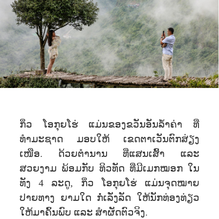
ກິ່ວ ໂອກຸຍໂຮ່ ແມ່ນຂອງຂວັນອັນລ້ຳຄ່າ ທີ່
ທຳມະຊາດ ມອບໃຫ້ ເຂດຕາເວັນຕົກສ່ຽງ
ເໜືອ. ດ້ວຍຕຳນານ ທີ່ແສນເສົ້າ ແລະ
ສວຍງາມ ພ້ອມກັບ ທິວທັດ ທີ່ມີເມກໝອກ ໃນ
ທັງ 4 ລະດູ, ກິ່ວ ໂອກຸຍໂຮ່ ແມ່ນຈຸດໝາຍ
ປາຍທາງ ຍາມໃດ ກໍ່ເລັ່ງລັດ ໃຫ້ນັກທ່ອງທ່ຽວ
ໃຫ້ມາຄົ້ນພົບ ແລະ ສຳຜັດຕົວຈິງ.