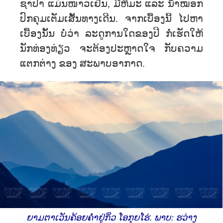
ຊາ​ປາ​ ແມ່ນ​ໜາວ​ເຢັນ, ​ມີຫິມະ ແລະ ນໍ້າໝອກ
ປົກຄຸມເຕັມເສັ້ນທາງເດີນ. ຈາກເບື້ອງນ້ີ ໄປຫາ
ເບື້ອງນັ້ນ ບໍ່ວ່າ ລະດູການໃດຂອງປີ ກໍ່ເຮັດໃຫ້
ນັກທ່ອງທ່ຽວ ຈະຕ້ອງປະຫຼາດໃຈ ກັບຄວາມ
ແຕກຕ່າງ ຂອງ ສະພາບອາກາດ.
ຍາມຕາເວັນຄ້ອຍຄໍ່າຢູ່ກິ່ວ ໂອກຸຍໂຮ່. ພາບ: ຮວ່າງ