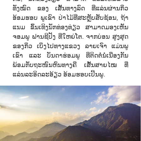
ທັງໝົດ ຂອງ ເສັ້ນທາງລົດ​ ທ່ີແລ່ນຜ່ານກິ່ວ
ອ້ອມຮອບ ພູເຂົາ ປ່າໄມ້ທີ່ສະຫຼັບສັບຊ້ອນ​, ຖ້າ
ແນມ ຂຶ້ນເທິງນັກທ່ອງທ່ຽວ ສາມາດມອງເຫັນ
ຈອມພູ ຟານຊີປັງ ທີ່ໃຫຍ່ໂຕ. ຈາກ​ບ່ອນ ສູງສຸດ
ຂອງກິ່ວ ​ເບິ່ງ​ໄປ​ທາງ​ແຂວງ ​ລາຍເຈົາ ແມ່ນ​ພູ​
ເຂົາ​ ແລະ​ ບັນດາຮ່ອມ​ພູ​ ທີ່ຕິດຕໍ່ນໍ່ເນື່ອງກັນ
ພ້ອມກັບຖະໜົນຫົນທາງ​ຄື ​ເສັ້ນ​ສາຍໄໝ ​ທີ່​
ແລ່ນລະອິດລະອ້ຽວ​ ອ້ອມ​ຮອບເປີ້ນ​ພູ.