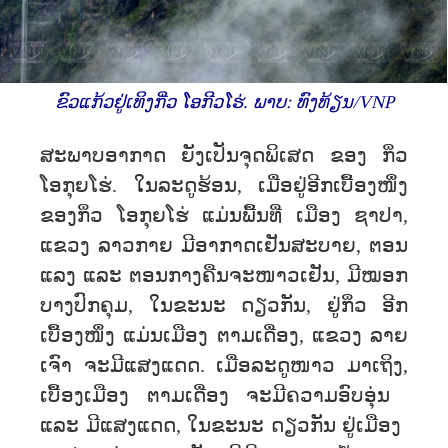
ຂົວແກ້ວຢູ່ເທິງກີ່ວ ໂອກີວໂຮ່. ພາບ: ທົງທ້ຽນ/VNP
ສະພາບອາກາດ ຍັງເປັນຈຸດພິເສດ ຂອງ ກິ່ວ
ໂອກຸຍໂຮ່. ​ໃນ​ລະດູ​ຮ້ອນ, ​ເມື່ອ​ຢູ່ອີກເບື້ອງໜຶ່ງ
ຂອງກິ່ວ ໂອກຸຍໂຮ່ ແມ່ນພື້ນທີ່ ເມືອງ ຊາປາ,
ແຂວງ ລາວກາຍ ມີອາກາດເຢັນສະບາຍ, ຕອນ
ແລງ ແລະ ຕອນກາງຄືນຈະໜາວເຢັນ, ມີ​ໝອກ​
ບາງ​ປົກ​ຄຸມ, ​ໃນ​ຂະນະ ດຽວກັນ, ຢູ່ກິ່ວ ອີກ
ເບື້ອງໜຶ່ງ ແມ່ນເມືອງ ຕາມເດື່ອງ, ແຂວງ ລາຍ
ເຈົາ ຈະມີແສງແດດ. ​ເມື່ອ​ລະດູ​ໜາວ​ ມາ​ເຖິງ,
ເບື້ອງ​ເມືອງ ຕາມ​ເດື່ອງ​ ຈະມີ​ຄວາມ​ອົບ​ອຸ່ນ ​
ແລະ ​ມີ​ແສງ​ແດດ, ​ໃນ​ຂະນະ ດຽວກັນ ຢູ່ເມືອງ ​