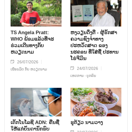
TS Angela Pratt:
ຫງວຽນດິ່ງຕື - ຜູ້ຮັກສາ
WHO ພ້ອມແລ້ວທີ່ຈະ
ຄວາມຊົງຈໍາທາງ
ຮ່ວມເດີນທາງກັບ
ປະຫວັດສາດ ຂອງ
ຫວຽດນາມ
ນະຄອນ ທີ່ໃສ່ຊື່ ປະທານ
ໂຮ່ຈີມິນ
26/07/2026
24/07/2026
ເພື່ອນມິດ ກັບ ຫວຽດນາມ
ເຫດການ - ບຸກຄົນ
ເຕັກໂນໂລຊີ ADN: ຄືນຊື່
ຮູຕ້ຽວ ນາມວາງ
ໃຫ້ແກ່ບັນດານັກຮົບ