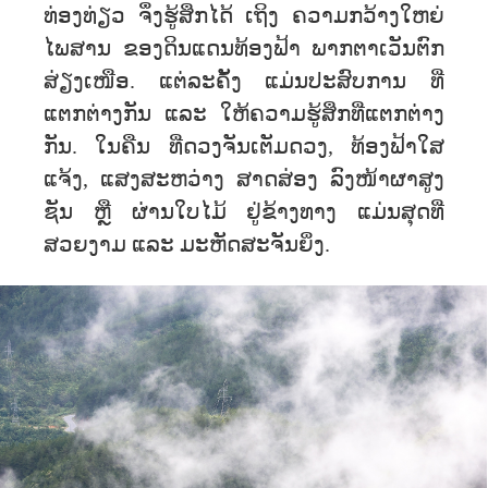
ທ່ອງທ່ຽວ ຈຶ່ງຮູ້ສຶກໄດ້ ເຖິງ ຄວາມກວ້າງໃຫຍ່
ໄພສານ ຂອງດິນແດນທ້ອງຟ້າ ພາກຕາເວັນຕົກ
ສ່ຽງເໜືອ. ແຕ່ລະຄັ້ງ ແມ່ນປະສົບການ ທີ່
ແຕກຕ່າງກັນ ແລະ ໃຫ້ຄວາມຮູ້ສຶກທີ່ແຕກຕ່າງ
ກັນ. ໃນຄືນ ທີ່ດວງຈັນເຕັມດວງ, ທ້ອງຟ້າໃສ
ແຈ້ງ, ແສງສະຫວ່າງ ສາດສ່ອງ ລົງໜ້າຜາສູງ
ຊັນ ຫຼື ຜ່ານໃບໄມ້ ຢູ່ຂ້າງທາງ ແມ່ນສຸດທີ່
ສວຍງາມ ແລະ ມະຫັດສະຈັນຍິ່ງ.