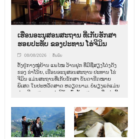
ເຮືອນອະນຸສອນສະຖານ ທີ່ເກັບຮັກສາ
ຮອຍປະທັບ ຂອງປະທານ ໂຮ່ຈີມິນ
08/08/2026
ຄົ້ນພົບ
ຕັ້ງຢູ່ກາງໝູ່ບ້ານ ແພໄໝ ວ້ານຟຸກ ທີ່ມີຊື່ສຽງໂດ່ງດັງ
ຂອງ ຮ່າໂນ້ຍ, ເຮືອນອະນຸສອນສະຖານ ປະທານ ໂຮ່
ຈີມິນ ແມ່ນສະຖານທີ່ເກັບຮັກສາ ບັນດາຂີດໝາຍ
ພິເສດ ໃນປະຫວັດສາດ ຫວຽດນາມ. ບໍ່ພຽງແຕ່ແມ່ນ
ປູຊະນີຍະສະຖານປະຕິວັດເທົ່ານັ້ນ, ສະຖານທີ່ແຫ່ງນີ້
ຍັງນຳຜູ້ຊົມ ກັບຄືນສູ່ ບັນດາວັນເດືອນ ທີ່ຕັດສິນ
ຊາຕາກຳ ຂອງປະຊາຊາດ ໃນທ້າຍປີ 1946.