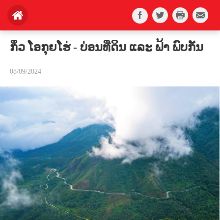
ກິ່ວ ໂອກຸຍໂຮ່ - ບ່ອນທີ່ດິນ ແລະ ຟ້າ ພົບກັນ
08/09/2024