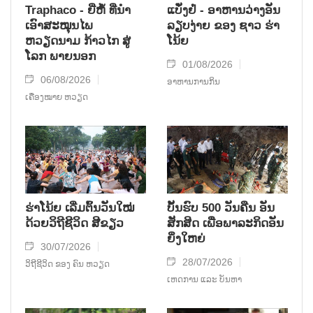
Traphaco - ຍີ່ຫໍ້ ທີ່ນຳ
ແບັ໋ງຢໍ່ - ອາຫານວ່າງອັນ
ເອົາສະໝຸນໄພ
ລຽບງ່າຍ ຂອງ ຊາວ ຮ່າ
ຫວຽດນາມ ກ້າວໄກ ສູ່
ໂນ້ຍ
ໂລກ ພາຍນອກ
01/08/2026
06/08/2026
ອາຫານການກິນ
ເຄື່ອງໝາຍ ຫວຽດ
ຮ່າໂນ້ຍ ເລີ່ມຕົ້ນວັນໃໝ່
ບັ້ນຮົບ 500 ວັນຄືນ ອັນ
ດ້ວຍວິຖີຊີວິດ ສີຂຽວ
ສັກສິດ ເພື່ອພາລະກິດອັນ
ຍິ່ງໃຫຍ່
30/07/2026
28/07/2026
ວິຖີຊີວິດ ຂອງ ຄົນ ຫວຽດ
ເຫດການ ແລະ ບັນຫາ