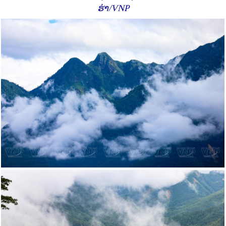
ຮ່າ/VNP