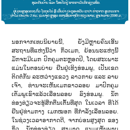
ນອກຈາກເທບນິຍາຍນີ້, ຍັງມີຫຼາຍຄົນເອີ້ນ
ສະຖານທີ່ແຫ່ງນີ້ວ່າ ກິ່ວເມກ, ຍ້ອນນະແຫ່ງນີ້
ມັກຈະມີເມກ ປົກຄຸມຕະຫຼອດປີ, ໂດຍສະເພາະ
ແມ່ນໃນຕອນບ່າຍ ຢືນຢູ່ເທິງຮ່ອມພູ, ເປັນເຂດ
ຕິດຕໍ່ກັນ ລະຫວ່າງແຂວງ ລາວກາຍ ແລະ ລາຍ
ເຈົາ, ທ່ານຈະ​ເຫັນ​ເມກ​ຂາວລອຍ ມາ​ປົກ​ຄຸມ
ເຕັມ​ພູ​ເຂົາ​ແລ້ວ​ເລື່ອນລອຍ ​ລົງ​​ຮ່ອມ​ພູ. ນັກ
ທ່ອງທ່ຽວຈະ​ຮູ້​ສຶກ​ຕື່ນ​ເຕັ້ນ​ທີ່​ສຸດ ​ໃນ​ເວ​ລາ ​ທີ່ໄດ້​
ຢືນຢູ່ທ່າມກາງ ເມກໝອກ ທ່ີກຳລັງເລື່ອນລອຍ.
ໃນ​ຊ່ວງເວລາອາກາດດີ, ຈາກ​ບ່ອນສູງສຸດ ຂອງ
ກິ່ວ​, ນັກ​ທ່ອງ​ທ່ຽວ ​ສາ​ມາດ​ ແນມເຫັນພາບ