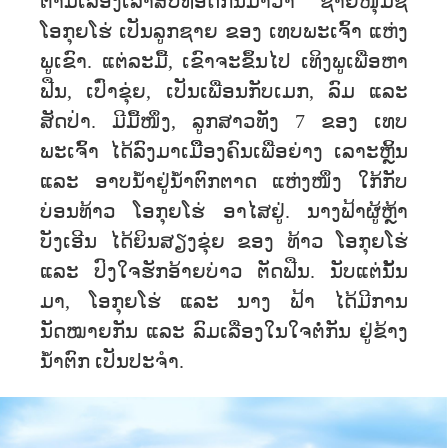
ຕາມເລື່ອງເລົ່າສືບທອດກັນມາວ່າ ຊາຍໜຸ່ມຊື່
ໂອກຸຍໂຮ່ ເປັນລູກຊາຍ ຂອງ ເທບພະເຈົ້າ ແຫ່ງ
ພູເຂົາ. ແຕ່ລະມື້, ເຂົາຈະຂຶ້ນໄປ ເທິງພູເພື່ອຫາ
ຟືນ, ເປົ່າຂຸ່ຍ, ເປັນເພື່ອນກັບເມກ, ລົມ ແລະ
ສັດປ່າ. ມີມື້ໜຶ່ງ, ລູກສາວທັງ 7 ຂອງ ເທບ
ພະເຈົ້າ ໄດ້ລົງມາເມືືອງຄົນເພື່ອຍ່າງ ເລາະຫຼິ້ນ
ແລະ ອາບນ້ຳຢູ່ນ້ຳຕົກຕາດ ແຫ່ງໜຶ່ງ ໃກ້ກັບ
ບ່ອນທ້າວ ໂອກຸຍໂຮ່ ອາໄສຢູ່. ນາງຟ້າຜູ້ຫຼ້າ
ບັງເອີນ ໄດ້ຍິນສຽງຂຸ່ຍ ຂອງ ທ້າວ ໂອກຸຍໂຮ່
ແລະ ປົງໃຈຮັກອ້າຍບ່າວ ຕັດຟືນ. ນັບແຕ່ນັ້ນ
ມາ, ໂອກຸຍໂຮ່ ແລະ ນາງ ຟ້າ ໄດ້ມີການ
ນັດໝາຍກັນ ແລະ ລົມເລື່ອງໃນໃຈຕໍ່ກັນ ຢູ່ຂ້າງ
ນໍ້າຕົກ ເປັນປະຈຳ.