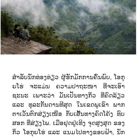
ສໍາລັບນັກທ່ອງທ່ຽວ ຜູ້ຮັກມັກການຄົ້ນພົບ, ໂອກຸ
ຍໂຮ່ ຈະແມ່ນ ຄວາມປາຖະໜາ ທີ່ຈະເອົາ
ຊະນະ ເພາະວ່າ ມັນເປັນທາງກິ່ວ ທີ່ຄົດລ້ຽວ
ແລະ ທຸລະກັນດານທີສຸດ ໃນເຂດພູເຂົາ ພາກ
ຕາເວັນຕົກສ່ຽງເໜືອ ກັບເສັ້ນທາງຄົດໂຄ້ງ ທົບ
ສອກ ທ່ີສ່ຽງໄພ. ເມື່ອຢຸດຢູ່ເທິງ ຈຸດສູງສຸດ ຂອງ
ກິ່ວ ໂອກຸຍໂຮ່ ແລະ ແນມໄປທາງຂອບຟ້າ, ນັກ