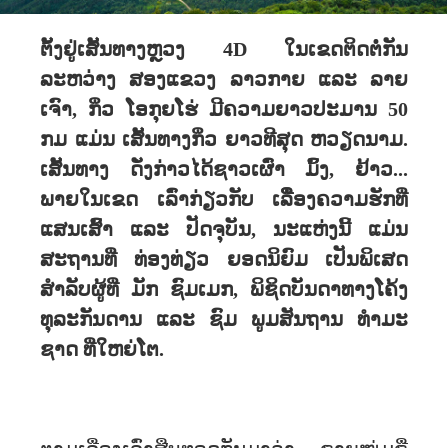
ຕັ້ງຢູ່ເສັ້ນທາງຫຼວງ 4D ໃນເຂດຕິດຕໍ່ກັນ
ລະຫວ່າງ ສອງແຂວງ ລາວກາຍ ແລະ ລາຍ
ເຈົາ, ກິ່ວ ໂອກຸຍໂຮ່ ມີຄວາມຍາວປະມານ 50
ກມ ແມ່ນ ເສັ້ນທາງກິ່ວ ຍາວທີສຸດ ຫວຽດນາມ.
ເສັ້ນທາງ ດັ່ງກ່າວໄດ້ຊາວເຜົ່າ ມົ້ງ, ຢ້າວ...
ພາຍໃນເຂດ ເລົ່າກ່ຽວກັບ ເລືື່ອງຄວາມຮັກທີ່
ແສນເສົ້າ ແລະ ປັດຈຸບັນ, ນະແຫ່ງນີ້ ແມ່ນ
ສະຖານທີ່ ທ່ອງທ່ຽວ ຍອດນິຍົມ ເປັນພິເສດ
ສຳລັບຜູ້ທີ່ ມັກ ຊົມເມກ, ພິຊິດບັນດາທາງໂຄ້ງ
ທຸລະກັນດານ ແລະ ຊົມ ພູມສັນຖານ ທໍາມະ
ຊາດ ທີ່ໃຫຍ່ໂຕ.