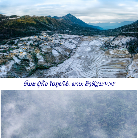
ຫິມະ ຢູ່ກິ່ວ ໂອກຸຍໂຮ່. ພາບ: ທົງທ້ຽນ/VNP