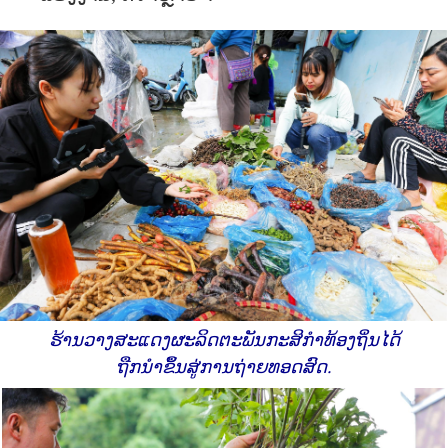
ຮ້ານວາງສະແດງຜະລິດຕະພັນກະສິກຳທ້ອງຖິ່ນໄດ້
ຖືກນຳຂຶ້ນສູ່ການຖ່າຍທອດສົດ.