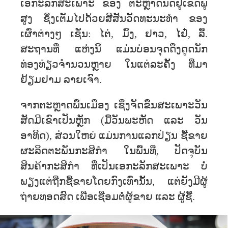
ເອກະລັກສະເພາະ ຂອງ ຕະຫຼາດນັດຢູ່ເຂດພູ
ສູງ ຊຶ່ງເຕັມໄປດ້ວຍສີສັນວັດທະນະທຳ ຂອງ
ເຜົ່າຕ່າງໆ ເຊັ່ນ: ໄຕ່, ມົ້ງ, ຢາວ, ໄຢ໋, ລື້.
ສະຖານທີ່ ແຫ່ງນີ້ ແມ່ນບ່ອນຈຸດດຶງດູດນັກ
ທ່ອງທ່ຽວຈຳນວນຫຼາຍ ໃນແຕ່ລະຄັ້ງ ທີ່ມາ
ຢ້ຽມຢາມ ລາຍເຈົາ.
ຈາກຕະຫຼາດພື້ນເມືອງ ເຊິ່ງຈັດຂຶ້ນສະເພາະວັນ
ສັດມີເຂົາເປັນຫຼັກ (ມື້ວັນພະຫັດ ແລະ ວັນ
ອາທິດ), ສ່ວນໃຫຍ່ ແມ່ນການແລກປ່ຽນ ຊື້ຂາຍ
ຜະລິດຕະພັນກະສິກຳ ໃນພື້ນທີ່, ປັດຈຸບັນ
ສິນຄ້າກະສິກຳ ທີ່ເປັນເອກະລັກສະເພາະ ບໍ່
ພຽງແຕ່ຖືກຊື້ຂາຍໂດຍກົງເທົ່ານັ້ນ, ແຕ່ຍັງມີຜູ້
ຖ່າຍທອດສົດ ເພື່ອເຊື່ອມຕໍ່ຜູ້ຂາຍ ແລະ ຜູ້ຊື້.