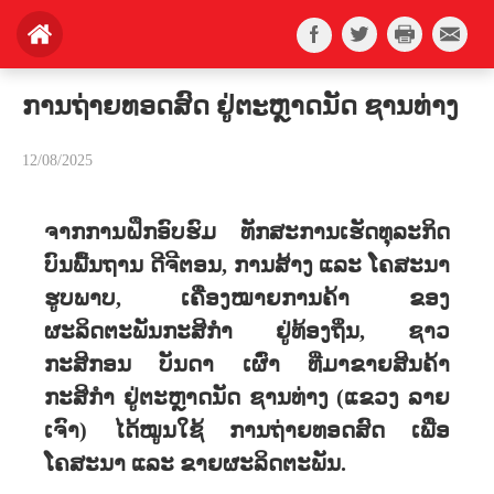
ການຖ່າຍທອດສົດ ຢູ່ຕະຫຼາດນັດ ຊານທ່າງ
12/08/2025
ຈາກການຝຶກອົບຮົມ ທັກສະການເຮັດທຸລະກິດ
ບົນພື້ນຖານ ດີຈີຕອນ, ການສ້າງ ແລະ ໂຄສະນາ
ຮູບພາບ, ເຄື່ອງໝາຍການຄ້າ ຂອງ
ຜະລິດຕະພັນກະສິກຳ ຢູ່ທ້ອງຖິ່ນ, ຊາວ
ກະສິກອນ ບັນດາ ເຜົ່າ ທີ່ມາຂາຍສິນຄ້າ
ກະສິກຳ ຢູ່ຕະຫຼາດນັດ ຊານທ່າງ (ແຂວງ ລາຍ
ເຈົາ) ໄດ້ໝູນໃຊ້ ການຖ່າຍທອດສົດ ເພື່ອ
ໂຄສະນາ ແລະ ຂາຍຜະລິດຕະພັນ.