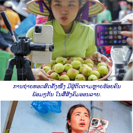
ການຖ່າຍທອດສົດຄັ້ງໜຶ່ງ ມີຜູ້ຕິດຕາມຫຼາຍຮ້ອຍຄົນ
ພ້ອມໆກັນ ໃນສື່ສັງຄົມອອນລາຍ.