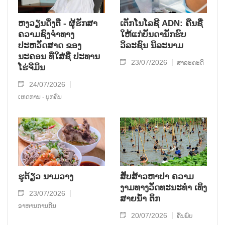
ຫງວຽນດິ່ງຕື - ຜູ້ຮັກສາ
ເຕັກໂນໂລຊີ ADN: ຄືນຊື່
ຄວາມຊົງຈໍາທາງ
ໃຫ້ແກ່ບັນດານັກຮົບ
ປະຫວັດສາດ ຂອງ
ວິລະຊົນ ນິລະນາມ
ນະຄອນ ທີ່ໃສ່ຊື່ ປະທານ
23/07/2026
ສາລະຄະດີ
ໂຮ່ຈີມິນ
24/07/2026
ເຫດການ - ບຸກຄົນ
ຮູຕ້ຽວ ນາມວາງ
ສັບສ້າວຫາປາ ຄວາມ
ງາມທາງວັດທະນະທໍາ ເທິງ
23/07/2026
ສາຍນໍ້າ ຕິກ
ອາຫານການກິນ
20/07/2026
ຄົ້ນພົບ