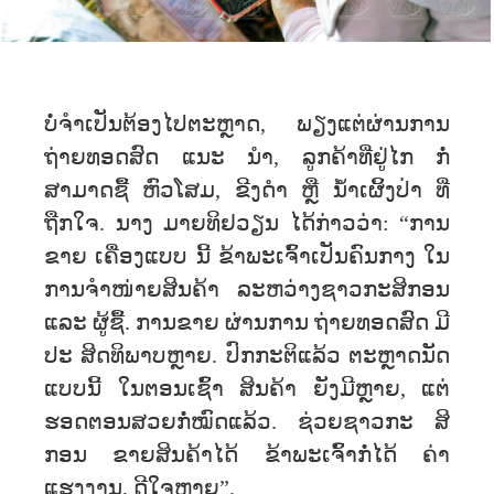
ບໍ່ຈຳເປັນຕ້ອງໄປຕະຫຼາດ, ພຽງແຕ່ຜ່ານການ
ຖ່າຍທອດສົດ ແນະ ນຳ, ລູກຄ້າທີ່ຢູ່ໄກ ກໍ່
ສາມາດຊື້ ຫົວໂສມ, ຂີງດຳ ຫຼື ນ້ຳເຜິ້ງປ່າ ທີ່
ຖືກໃຈ. ນາງ ມາຍທິຢວຽນ ໄດ້ກ່າວວ່າ: “ການ
ຂາຍ ເຄື່ອງແບບ ນີ້ ຂ້າພະເຈົ້າເປັນຄົນກາງ ໃນ
ການຈຳໜ່າຍສິນຄ້າ ລະຫວ່າງຊາວກະສິກອນ
ແລະ ຜູ້ຊື້. ການຂາຍ ຜ່ານການ ຖ່າຍທອດສົດ ມີ
ປະ ສິດທິພາບຫຼາຍ. ປົກກະຕິແລ້ວ ຕະຫຼາດນັດ
ແບບນີ້ ໃນຕອນເຊົ້າ ສິນຄ້າ ຍັງມີຫຼາຍ, ແຕ່
ຮອດຕອນສວຍກໍ່ໝົດແລ້ວ. ຊ່ວຍຊາວກະ ສິ
ກອນ ຂາຍສິນຄ້າໄດ້ ຂ້າພະເຈົ້າກໍ່ໄດ້ ຄ່າ
ແຮງງານ, ດີໃຈຫຼາຍ”.