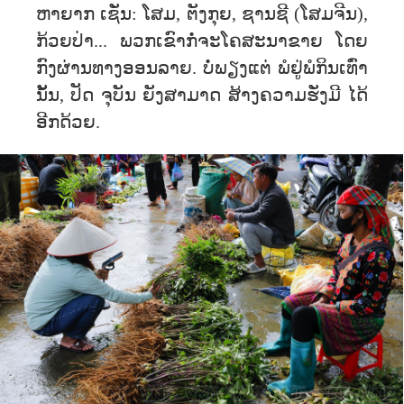
ຫາຍາກ ເຊັ່ນ: ໂສມ, ຕັງກຸຍ, ຊານຊີ (ໂສມຈີນ),
ກ້ວຍປ່າ... ພວກເຂົາກໍ່ຈະໂຄສະນາຂາຍ ໂດຍ
ກົງຜ່ານທາງອອນລາຍ. ບໍ່ພຽງແຕ່ ພໍຢູ່ພໍກິນເທົ່າ
ນັ້ນ, ປັດ ຈຸບັນ ຍັງສາມາດ ສ້າງຄວາມຮັ່ງມີ ໄດ້
ອີກດ້ວຍ.