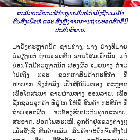
ຜະລິດຕະພັນກະສິກຳຫຼາຍສິບຫໍ່ກຳລັງຖືກແມ່ຄ້າ
ຂົນສົ່ງເພື່ອຫໍ່ ແລະ ສົ່ງຫຼັງຈາກການຖ່າຍທອດສົດທີ່ມີ
ປະສິດທິພາບ.
ມາຍັງຕະຫຼາດນັດ ຊານທ່າງ, ນາງ ຢ່າງທິມາຍ
ບໍ່ພຽງແຕ່ ຖ່າຍທອດສົດ ຂາຍໂສມເທົ່ານັ້ນ, ແຕ່
ບ່ອນໃດມີຕະຫຼາດນັດ ສອງຜົວ ເມຍນາງ ກໍ່ຈະ
ໄປເຖິງ ແລະ ຊອກຫາສິນຄ້າກະສິກຳ ທີ່
ຫາຍາກ ຊຶ່ງກໍາລັງ ເປັນທີ່ນິຍົມຂອງ ຕະຫຼາດ
ເພື່ອໂຄສະນາ ຂາຍຜ່ານທາງ ອອນລາຍ. ເພື່ອ
ຊັກຊວນລູກຄ້າ ທີ່ຢູ່ໄກ ໃຫ້ຊື້ ສິນຄ້າ ກະສິກຳ ທີ່
ຖ່າຍທອດສົດ ຈະຕ້ອງຮັບປະກັນຄຸນນະພາບ,
ສະອາດ, ປອດໄພສະເໝີ. ລູກຄ້າຢູ່ແຂວງຕ່າງໆ
ເມື່ອສັ່ງຊື້ ສິນຄ້າແລ້ວ, ສິນຄ້າຈະຖືກຈັດສົ່ງໄປ