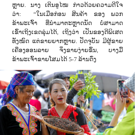
ຫຼາຍ. ນາງ ເຕິນອູໄໝ ກ່າວດ້ວຍຄວາມດີໃຈ
ວ່າ: “ໃນເມື່ອກ່ອນ ສິນຄ້າ ຂອງ ພວກ
ຂ້າພະເຈົ້າ ທີ່ນຳມາຕະຫຼາດນັດ ບໍ່ສາມາດ
ເຂົ້າເຖິງເຂດລຸ່ມໄດ້, ເຖິງວ່າ ເປັນຂອງດີພິເສດ
ທັງໝົດ ແຕ່ຂາຍຍາກຫຼາຍ. ປັດຈຸບັນ ມີຜູ້ຂາຍ
ເຄື່ອງອອນລາຍ ຈຶ່ງຂາຍງ່າຍຂຶ້ນ, ບາງມື້
ຂ້າພະເຈົ້າຂາຍໂສມໄດ້ 5-7 ລ້ານດົ່ງ