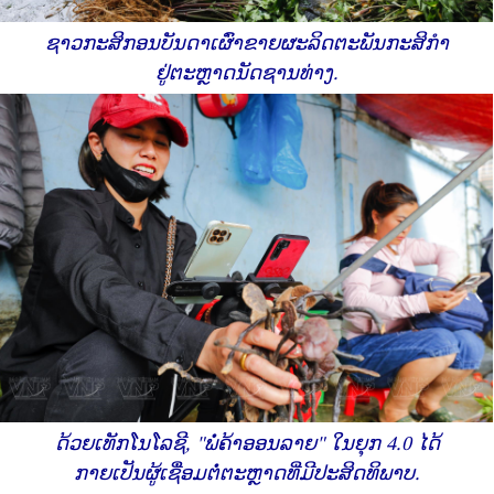
ຊາວກະສິກອນບັນດາເຜົ່າຂາຍຜະລິດຕະພັນກະສິກຳ
ຢູ່ຕະຫຼາດນັດຊານທ່າງ.
ດ້ວຍເທັກໂນໂລຊີ, "ພໍ່ຄ້າອອນລາຍ" ໃນຍຸກ 4.0 ໄດ້
ກາຍເປັນຜູ້ເຊື່ອມຕໍ່ຕະຫຼາດທີ່ມີປະສິດທິພາບ.