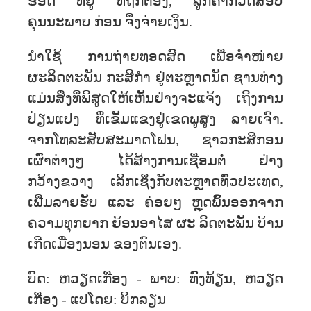
ຮອດ ທີ່ຢູ່ ທີ່ຖືກຕ້ອງ, ລູກຄ້າກວດສອບ
ຄຸນນະພາບ ກ່ອນ ຈຶ່ງຈ່າຍເງິນ.
ນໍາໃຊ້ ການຖ່າຍທອດສົດ ເພື່ອຈຳໜ່າຍ
ຜະລິດຕະພັນ ກະສິກຳ ຢູ່ຕະຫຼາດນັດ ຊານທ່າງ
ແມ່ນສິ່ງທີ່ພິສູດໃຫ້ເຫັນຢ່າງຈະແຈ້ງ ເຖິງການ
ປ່ຽນແປງ ທີ່ເຂັ້ມແຂງຢູ່ເຂດພູສູງ ລາຍເຈົາ.
ຈາກໂທລະສັບສະມາດໂຟນ, ຊາວກະສິກອນ
ເຜົ່າຕ່າງໆ ໄດ້ສ້າງການເຊື່ອມຕໍ່ ຢ່າງ
ກວ້າງຂວາງ ເລິກເຊິ່ງກັບຕະຫຼາດທົ່ວປະເທດ,
ເພີ່ມລາຍຮັບ ແລະ ຄ່ອຍໆ ຫຼຸດພົ້ນອອກຈາກ
ຄວາມທຸກຍາກ ຍ້ອນອາໄສ ຜະ ລິດຕະພັນ ບ້ານ
ເກີດເມືອງນອນ ຂອງຕົນເອງ.
ບົດ: ຫວຽດເກື່ອງ - ພາບ: ທົງທ້ຽນ, ຫວຽດ
ເກື່ອງ - ແປໂດຍ: ບິກລຽນ