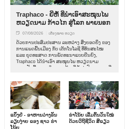
Traphaco - ຍີ່ຫໍ້ ທີ່ນຳເອົາສະໝຸນໄພ
ຫວຽດນາມ ກ້າວໄກ ສູ່ໂລກ ພາຍນອກ
07/08/2026
ເຄື່ອງໝາຍ ຫວຽດ
ດ້ວຍການປະສົມປະສານ ລະຫວ່າງ ສິ່ງຍອດຍິ່ງ ຂອງ
ການແພດພື້ນເມືອງ ກັບ ເຕັກໂນໂລຊີ ທີ່ທັນສະໄໝ
ແລະ ຍຸດທະສາດ ການພັດທະນາແບບຍືນຍົງ,
Traphaco ໄດ້ນຳເອົາ ສະໝຸນໄພ ຫວຽດນາມ
ກາຍເປັນພື້ນຖານ ໃນການ ສ້າງຍີ່ຫໍ້ ຢາປົວພະຍາດ ທີ່
ຊົງອິດທິພົນ, ຄ່ອຍໆ ຢັ້ງຢືນທີ່ຕັ້ງ ຂອງຕົນ ຢູ່ໃນ
ຕະຫຼາດສາກົນ.
ແບັ໋ງຢໍ່ - ອາຫານວ່າງອັນ
ຮ່າໂນ້ຍ ເລີ່ມຕົ້ນວັນໃໝ່
ລຽບງ່າຍ ຂອງ ຊາວ ຮ່າ
ດ້ວຍວິຖີຊີວິດ ສີຂຽວ
ໂນ້ຍ