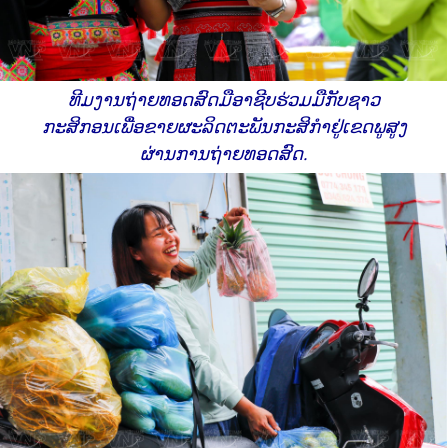
ທີມງານຖ່າຍທອດສົດມືອາຊີບຮ່ວມມືກັບຊາວ
ກະສິກອນເພື່ອຂາຍຜະລິດຕະພັນກະສິກຳຢູ່ເຂດພູສູງ
ຜ່ານການຖ່າຍທອດສົດ.