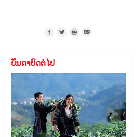
ບັນດາບົດຕໍ່ໄປ