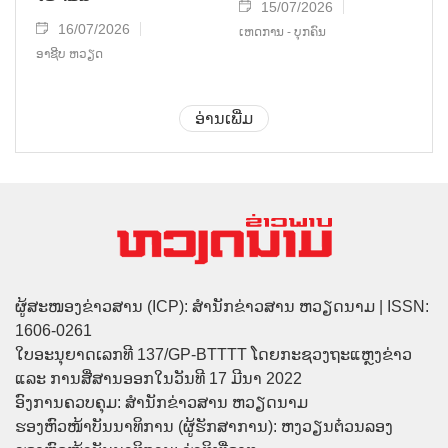
15/07/2026
16/07/2026
ເຫດການ - ບຸກຄົນ
ອາຊີບ ຫວຽດ
ອ່ານເພີ່ມ
ຜູ້ສະໜອງຂ່າວສານ (ICP): ສຳນັກຂ່າວສານ ຫວຽດນາມ | ISSN:
1606-0261
ໃບອະນຸຍາດເລກທີ 137/GP-BTTTT ໂດຍກະຊວງຖະແຫຼງຂ່າວ
ແລະ ການສື່ສານອອກໃນວັນທີ 17 ມີນາ 2022
ອົງການຄວບຄຸມ: ສຳນັກຂ່າວສານ ຫວຽດນາມ
ຮອງຫົວໜ້າບັນນາທິການ (ຜູ້ຮັກສາການ): ຫງວຽນຕ໋ວນລອງ