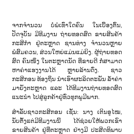
ຈາກຈໍານວນ ບໍ່ພໍເທົ່າໃດຄົນ ໃນເບື້ອງຕົ້ນ,
ປັດຈຸບັນ ມີທີມງານ ຖ່າຍທອດສົດ ຂາຍສິນຄ້າ
ກະສິກຳ ຢູ່ຕະຫຼາດ ຊານທ່າງ ຈໍານວນຫຼາຍ
ພໍສົມຄວນ, ສ່ວນໃຫຍ່ແມ່ນແມ່ຍິງ. ຜູ້ຖ່າຍທອດ
ສົດ ຄົນໜຶ່ງ ໃນຕະຫຼາດນັດ ທີ່ຂາຍດີ ກໍ່ສາມາດ
ຫາຄ່າແຮງງານໄດ້ ຫຼາຍລ້ານດົ່ງ. ຊາວ
ກະສິກອນ ທ້ອງຖິ່ນ ນຳເອົາຜະລິດຕະພັນ ລ້ຳຄ່າ
ມາຍັງຕະຫຼາດ ແລະ ໄດ້ທີມງານຖ່າຍທອດສົດ
ແນະນຳ ໄປສູ່ລູກຄ້າຢູ່ທົ່ວທຸກພູມີພາກ.
ສຳລັບຊາວກະສິກອນ ເຊັ່ນ: ນາງ ເຕິນອູໄໝ,
ນັບຕັ້ງແຕ່ມີທີມງານນີ້ ໄດ້ຊ່ວຍໃຫ້ພວກເຂົາ
ຂາຍສິນຄ້າ ຢູ່ທີ່ຕະຫຼາດ ຢ່າງມີ ປະສິດທິພາບ