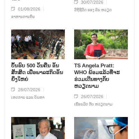
30/07/2026
01/08/2026
ວິຖີຊີວິດ ຂອງ ຄົນ ຫວຽດ
ອາຫານການກິນ
ບັ້ນຮົບ 500 ວັນຄືນ ອັນ
TS Angela Pratt:
ສັກສິດ ເພື່ອພາລະກິດອັນ
WHO ພ້ອມແລ້ວທີ່ຈະ
ຍິ່ງໃຫຍ່
ຮ່ວມເດີນທາງກັບ
ຫວຽດນາມ
28/07/2026
26/07/2026
ເຫດການ ແລະ ບັນຫາ
ເພື່ອນມິດ ກັບ ຫວຽດນາມ