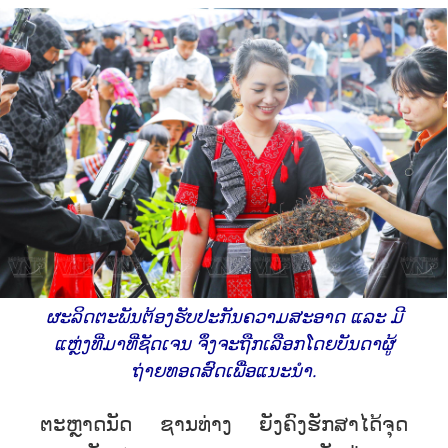
ຜະລິດຕະພັນຕ້ອງຮັບປະກັນຄວາມສະອາດ ແລະ ມີ
ແຫຼ່ງທີ່ມາທີ່ຊັດເຈນ ຈຶ່ງຈະຖືກເລືອກໂດຍບັນດາຜູ້
ຖ່າຍທອດສົດເພື່ອແນະນຳ.
ຕະຫຼາດນັດ ຊານທ່າງ ຍັງຄົງຮັກສາໄດ້ຈຸດ