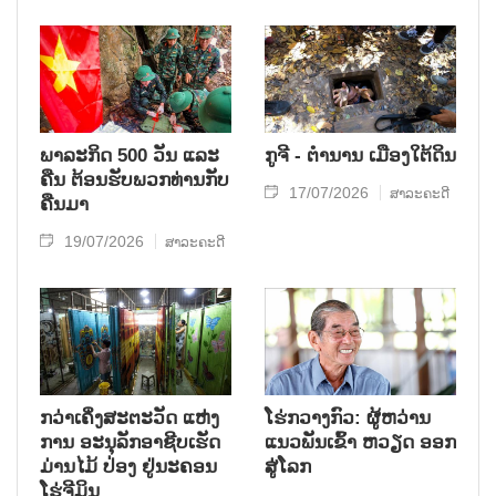
ພາລະກິດ 500 ວັນ ແລະ
ກູຈີ - ຕໍານານ ເມືອງໃຕ້ດິນ
ຄືນ ຕ້ອນຮັບພວກທ່ານກັບ
17/07/2026
ສາລະຄະດີ
ຄືນມາ
19/07/2026
ສາລະຄະດີ
ກວ່າເຄິ່ງສະຕະວັດ ແຫ່ງ
ໂຮ່ກວາງກົວ: ຜູ້ຫວ່ານ
ການ ອະນຸລັກອາຊີບເຮັດ
ແນວພັນເຂົ້າ ຫວຽດ ອອກ
ມ່ານໄມ້ ປ່ອງ ຢູ່ນະຄອນ
ສູ່ໂລກ
ໂຮ່ຈີມິນ