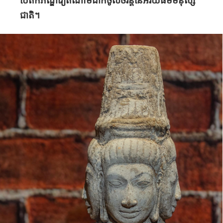
បេតិកភណ្ឌ
វៀត
ណាម
ដាក់​
ចូល
ចរន្ត
នៃអរិយធម៌មនុស្ស
ជាតិ។