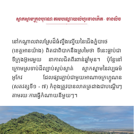
នៅកណ្តាលវាលស្រែដ៏ធំល្វឹងល្វើយ
នៃ
ជើងភ្នំ
បាថេ
(ខេត្ត
អាន​យ៉ាង​
)
ពិត
ជា
ពិបាក
នឹង
ស្រមៃ
ថា ទីនេះ
ធ្លាប់
ជា
ទីក្រុង
អ៊ូអរមួយ
នា​
កាល
ជិត
ពីរ
ពាន់
ឆ្នាំមុន
។
ប៉ុន្តែ
នៅ
ក្រោមស្រទាប់ដីល្បាប់
ស្ងប់ស្ងាត់ ស្លាកស្នាម
នៃវប្បធម៌
អូកែវ ដែល
ផ្សារ
ភ្ជាប់
ជាមួយ
អាណាច
ក្រ
ហ្វូណន
(សតវត្សទី
១
-
៧
)
កំពុង
ត្រូវ
បាន
លាត
ត្រដាង
ជា
បណ្តើរៗ
តាមរយៈការ
ធ្វើកំណាយ
នីមួយៗ។