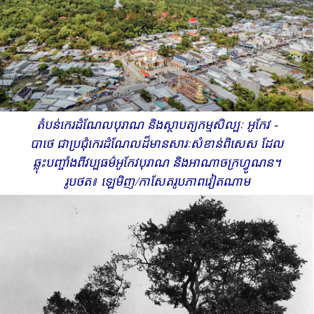
តំបន់កេរដំណែលបុរាណ និងស្ថាបត្យកម្មសិល្បៈ អូកែវ -
បាថេ ជាប្រជុំ​កេរដំណែលដ៏មានសារៈសំខាន់ពិសេស ដែល
ឆ្លុះបញ្ចាំងពីវប្បធម៌អូកែវបុរាណ និងអាណាចក្រហ្វូណន​។
រូបថត៖ ឡេមិញ​​/កាសែតរូបភាពវៀតណាម