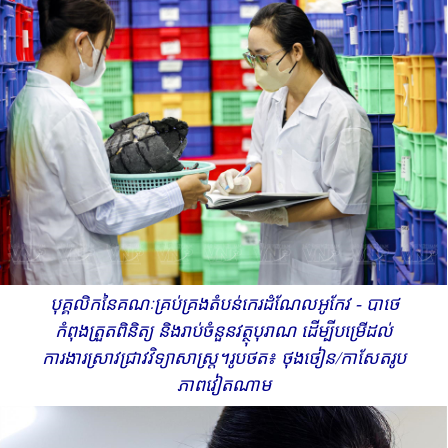
បុគ្គលិក​នៃគណៈគ្រប់គ្រងតំបន់កេរដំណែលអូកែវ - បាថេ
កំពុងត្រួតពិនិត្យ និងរាប់ចំនួនវត្ថុបុរាណ ដើម្បីបម្រើដល់
ការងារស្រាវជ្រាវវិទ្យាសាស្ត្រ។​ រូបថត៖ ថុងថៀន​​​​​​​/កាសែតរូប
ភាពវៀតណាម