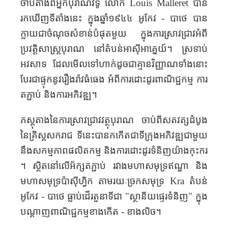
ចាប់
តាំងពី
អ្នក
បុរាណវិទូ លោក
Louis Malleret
បាន
រកឃើញ
ទីតាំង
នេះ
ក្នុង
ឆ្នាំ១៩៤៤
អូកែវ -
បាថេ
បាន
ក្លាយ
ជា
ចំណុច
សំខាន់
បំផុត
មួយ
ក្នុង
ការ
ស្រាវ
ជ្រាវអំពី
ប្រវត្តិសាស្ត្របុរាណ
​
នៅតំបន់
អាស៊ីអាគ្នេយ៍។ ស្រទាប់
អវសាទ​ ​
ដែល
មើល
ទៅ
ហាក់ដូចជា
គ្មានវិញ្ញាណទាំង
នោះ
បែរ
ជា
ផ្ទុក
នូវ
រឿង
រ៉ាវ
ធំធេង
អំពី
ការ
ដោះ
ដូរ
ពាណិជ្ជកម្ម ការ
តភ្ជាប់ និងការអភិវឌ្ឍ
។
ភស្តុតាង
នៃ​ការ​ស្រាវ​ជ្រាវ​វត្ថុបុរាណ​
ចាប់ពីសតវត្សដំបូង
នៃគ្រិស្ត
សករាជ ទីនេះ
បាន
កកើត​​
ជាទីក្រុង
អភិវឌ្ឍជាមួយ​
នឹង​
សកម្មភាពផលិតកម្ម និង
ការ
ដោះដូរ
ទំនិញ
យ៉ាង
កុះករ​
។ ស្ថិត
នៅលើអ័ក្សតភ្ជាប់
រវាងមហាសមុទ្រ
ឥណ្ឌា និង
មហាសមុទ្រប៉ាស៊ីហ្វិក
តាម
រយៈច្រកសមុទ្រ
Kra
តំបន់
អូកែវ -
បាថេ
ធ្លាប់
ដើរ
តួនាទី
ជា "ស្ថានីយ
ផ្ទេរ
ទំនិញ
" ក្នុង
បណ្តាញ
ពាណិជ្ជកម្ម
ខាងកើត
-
ខាង
លិច
។