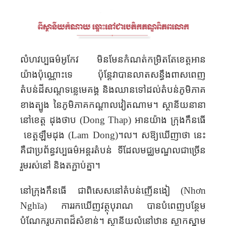
លំហ
វប្បធម៌
អូកែវ មិន
មែន​កំណត់​
កម្រិតតែ
ខេត្ត
អាន​
យ៉ាង​​
ប៉ុណ្ណោះទេ ប៉ុន្តែ
វា​​
បាន
លាតសន្ធឹង
ពាសពេញ
តំបន់ដី
សណ្តទន្លេ
មេគង្គ និង
ឈាន
ទៅ
ដល់
តំបន់
​ភូមិ​
ភាគ
ខាងត្បូង នៃភូមិភាគ​​​
កណ្តាល
វៀតណាម​
។ ស្ថានីយនានា
នៅខេត្ត
ដុងថាប
(Dong Thap)
អានយ៉ាង​
ក្រុង
កឹន​ធើ​
ខេត្ត
ឡឹម​ដុង
(Lam Dong)
​។ល។ សឱ្យ​ឃើញាថា
នេះ
គឺ
ជាប្រព័ន្ធវប្បធម៌អន្តរតំបន់
ទី​ដែល​
មជ្ឈមណ្ឌលជាច្រើន
រួមរស់នៅ និង
តភ្ជាប់
គ្នា។
នៅក្រុង
កឹន​ធើ​
ជាពិសេស
នៅតំបន់
ញើន​ងៀ​ (
Nhơn
Nghĩa
)
ការ
រក
ឃើញ
​វត្ថុ
បុរាណ
​
បាន
បំពេញ​
បន្ថែម
បំណែករូបភាព
ដ៏សំខាន់
។ ស្ថានីយ
លំនៅ
ឋាន​
ស្លាក
ស្នាម