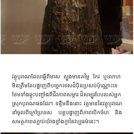
វត្ថុបុរាណ
ដែលធ្វើពី
មាស ត្បូងមាន
តម្លៃ កែវ ឬ
លោហៈ
មិន
ត្រឹម
តែ
បង្ហាញ
ពី
បច្ចេកទេស
ដ៏
ប៉ិនប្រសប់
ប៉ុណ្ណោះទេ
ថែម
ទាំង
ឆ្លុះ
បញ្ចាំង
ពី
ជីវភាព
សម្ភារៈ
ដ៏
សម្បូរបែប
របស់អ្នក
ស្រុក
បុរាណ
ផងដែរ
។ ទន្ទឹមនឹង
នោះ វត្តមាន
នៃ
វត្ថុបុរាណ
នាំចូល
ពី
ក្រៅប្រទេស បន្ត
បង្ហាញ
ពីភាព
បើក
ចំហ និង
សមត្ថភាព
តភ្ជាប់
យ៉ាង
ខ្លាំងក្លា
នៃ
វប្បធម៌
នេះ។