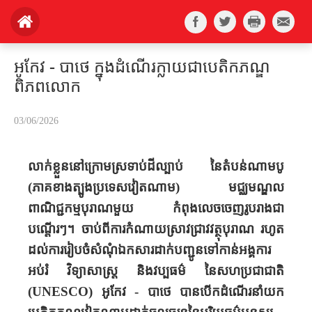
អូកែវ - បាថេ ក្នុងដំណើរក្លាយជាបេតិកភណ្ឌ
ពិភពលោក
03/06/2026
លាក់​​​
ខ្លួន
នៅក្រោមស្រទាប់ដីល្បាប់
នៃតំបន់
ណាមបូ
(ភាគ
ខាង
ត្បូង
ប្រទេស​
វៀត
ណាម)
មជ្ឈមណ្ឌល
ពាណិជ្ជកម្ម
បុរាណ
មួយ
កំពុង
លេចចេញ
រូបរាង
ជា
បណ្តើរៗ
។ ចាប់ពី
ការ​កំណាយ​ស្រាវ​ជ្រាវ​វត្ថុបុរាណ​
រហូត
ដល់
ការ
រៀបចំ
សំណុំ
ឯកសារ
ដាក់
បញ្ជូន
ទៅកាន់
អង្គការ
អប់រំ វិទ្យាសាស្ត្រ និង
វប្បធម៌
នៃ
សហប្រជាជាតិ
(
UNESCO)
អូកែវ -
បាថេ
បាន
បើក
ដំណើរ
នាំយក