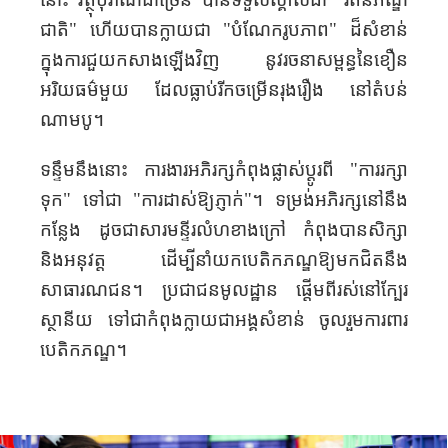
ជាតិ"
ហើយ​បាន​​
ក្លាយជា "បំណែក
រូបភាព
" ដ៏សំខាន់
ក្នុង
ការ
ជួយ
កសាង
ឡើង
វិញ
នូវ
រចនាសម្ពន្ធ​​​
នៃ
​​ខឿន​
អរិយធម៌
មួយ​
ដែល
ធ្លាប់
រីក
ចម្រើន
រុងរឿង
​
នៅ
តំបន់
ណាមបូ
។
ទន្ទឹមនឹងនោះ ការងារអភិរក្សកំពុងផ្លាស់ប្តូរពី "ការរក្សា
ទុក" ទៅជា "ការដាស់ឱ្យភ្ញាក់"។
ទម្រង់​​
អភិរក្ស
នៅនឹង
កន្លែង ដូចជា
សារមន្ទីរ
​លំហ​ខាង​ក្រៅ​​
កំពុង
បាន
សិក្សា
និង
អនុវត្ត
ដើម្បី
នាំយក
បេតិកភណ្ឌ
ឱ្យ
មក
ជិត
នឹង
សាធារណជន។ ប្រជាជន
​មូលដ្ឋាន ផ្តើម​ពី​
រស់នៅក្បែរ
ស្ថានីយ
ទៅ​ជា​​
កំពុង
ក្លាយ
ជា
អង្គសំខាន់​
ចូលរួមការពារ
បេតិកភណ្ឌ។