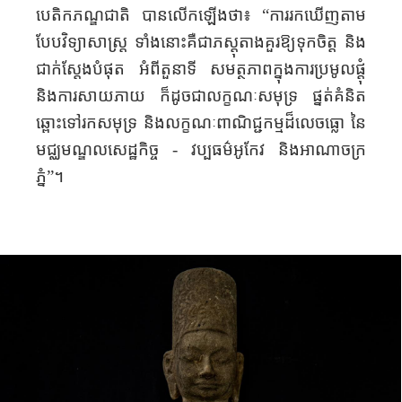
បេតិកភណ្ឌជាតិ បាន
លើកឡើង
ថា៖
“
ការ
រក
ឃើញ
តាម
បែបវិទ្យាសាស្ត្រ
ទាំង
នោះ
គឺជាភស្តុតាង
គួរឱ្យទុកចិត្ត និង
ជាក់
ស្តែង
បំផុត អំពីតួនាទី សមត្ថភាព
ក្នុងការប្រមូលផ្តុំ
និង
ការសាយភាយ ក៏ដូច
ជា
លក្ខណៈសមុទ្រ
ផ្នត់​គំនិត​​
ឆ្ពោះទៅ
រក
សមុទ្រ និង
លក្ខណៈ
ពាណិជ្ជកម្ម
ដ៏លេច
ធ្លោ
នៃ
មជ្ឈមណ្ឌលសេដ្ឋកិច្ច
-
វប្បធម៌
អូកែវ និង
អាណាចក្រ
ភ្នំ
”
។