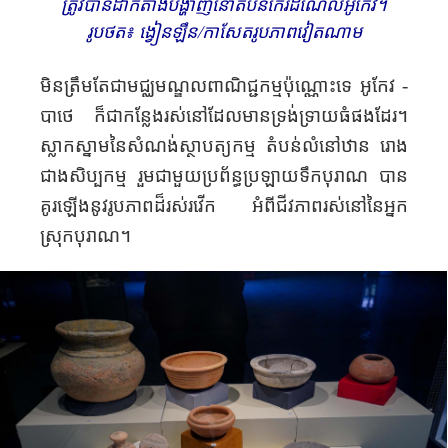
ត្រូវបានដាក់តាំងបង្ហាញនៅតំបន់កេរដំណែលអូកែវ។
រូបថត៖ ង្វៀន​ឡឹន​​​​/កាសែតរូបភាពវៀតណាម
មិន
ត្រឹមតែ
ជាមជ្ឈមណ្ឌលពាណិជ្ជកម្មប៉ុណ្ណោះទេ អូកែវ -
បាថេ
ក៏
ជា
កន្លែង
រស់
នៅ
ដែល
មាន
ទ្រង់ទ្រាយធំផងដែរ
។
ស្លាកស្នាម
នៃសំណង់
ស្ថាបត្យកម្ម តំបន់
លំនៅ
ឋាន​
រោង
ជាង
សិប្បកម្ម រួមជាមួយប្រព័ន្ធប្រឡាយទឹក
បុរាណ បាន
គូរឡើង
នូវរូបភាពដ៏រស់រវើក
អំពីជីវភាពរស់នៅ
នៃ​
អ្នក
ស្រុក
បុរាណ។