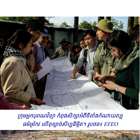
ក្រុមអ្នកបុរាណវិទ្យា កំពុងសិក្សាអំពីទីតាំងកំណាយ​​វប្ប
ធម៌អូកែវ លើតុខ្សាច់​សិប្បនិម្មិត។ រូបថត៖ EFEO