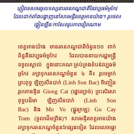
ភ្ញៀវទេសចរចូលទស្សនារតនភណ្ឌជាតិនៃវប្បធម៌អូកែវ
ដែលដាក់តាំងបង្ហាញនៅសារមន្ទីរខេត្តអានយ៉ាង។ រូបថត៖
ង្វៀន​ឡឹន​​​​​​/កាសែតរូបភាពវៀតណាម
ខេត្តអានយ៉ាង​ មាន​រតនភណ្ឌ​ជាតិចំនួន១០ ពាក់​
ព័ន្ធ​នឹងវប្បធម៌​អូកែវ ដែល​​​បាន​នាយករដ្ឋមន្ត្រី​
ទទួលស្គាល់ ក្នុង​នោះ​គណៈ​គ្រប់គ្រង​តំបន់​វប្បធម៌​
អូកែវ​ រក្សា​ទុក​រតនភណ្ឌចំនួន​ ៤ គឺ៖ រូបចម្លាក់
ព្រះពុទ្ធ ឡិញ​សឺន​បាក់​ (Linh Son Bac)
ចិញ្ចៀន
រូបគោនន្ទិន
Giong Cat (ផ្នោ​រខ្សាច់) ព្រះសិរសា
ពុទ្ធបដិមា ឡិញ​សឺន​បាក់ (Linh Son
Bac) និង Mo Vo (ផ្នូរក្រឡ) Go Cay
Tram (ទួល​​​ដើម​ព្រីង)​។ សារមន្ទីរខេត្តអានយ៉ាង​
រក្សាទុករតនភណ្ឌចំនួន​៦​ផ្សេងទៀត ដែល​លេចធ្លោ