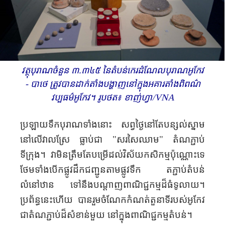
វត្ថុបុរាណចំនួន ៣.៣៤៥ នៃតំបន់កេរដំណែលបុរាណ​អូកែវ
- បាថេ ត្រូវបានដាក់តាំងបង្ហាញនៅក្នុងអគារ​តាំងពិពណ៌
វប្បធម៌អូកែវ។ រូបថត៖ ខាញ់​ហ្វា/VNA
ប្រឡាយ
ទឹកបុរាណទាំង
នោះ
សព្វ
ថ្ងៃ
នៅ
តែ
បន្សល់
ស្នាម
នៅ
លើ
វាល
ស្រែ
ធ្លាប់
ជា "សរសៃ
ឈាម"
តំណ
ភ្ជាប់
ទីក្រុង។
វាមិន
ត្រឹម
តែ
បម្រើ
ដល់
វិស័យ
កសិកម្ម
ប៉ុណ្ណោះទេ
ថែម
ទាំង
បើកផ្លូវដឹក
ជញ្ជូន
តាម
​ផ្លូវ
ទឹក តភ្ជាប់
តំបន់
លំនៅ
ឋាន
ទៅ
នឹង
បណ្តាញពាណិជ្ជកម្ម
ដ៏ធំ
ទូលាយ
។
ប្រព័ន្ធនេះ
ហើយ
​​
បាន
រួមចំណែក
កំណត់
តួនាទី
របស់អូកែវ
ជា
តំណ
ភ្ជាប់
ដ៏
សំខាន់មួយ
​
នៅ
ក្នុង
ពាណិជ្ជកម្ម
តំបន់។