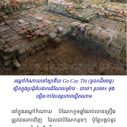
រណ្តៅកំណាយនៅស្ថានីយ Go Cay Thi (ទួលដើម​ចន្ទ)
ស្ថិតក្នុងប្រជុំ​តំបន់កេរដំណែលអូកែវ - បាថេ។ រូបថត៖ ថុង​
ថៀន​​​/កាសែតរូបភាពវៀតណាម
នៅក្នុងរណ្តៅកំណាយ បំណែកក្អមឆ្នាំងរាប់លាន
គ្រឿង
ត្រូវបាន
រក
ឃើញ ដែល
ជា
បំណែក
តូចៗ ប៉ុន្តែ
បង្កប់
នូវ