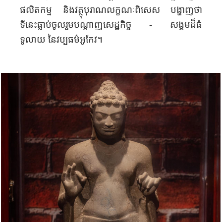
ផលិតកម្ម និងវត្ថុបុរាណ
លក្ខណៈ
ពិសេស បង្ហាញថា
ទីនេះ
ធ្លាប់
ចូល
រួម
បណ្តាញសេដ្ឋកិច្ច
-
សង្គម
ដ៏ធំ
ទូលាយ
នៃវប្បធម៌អូកែវ។