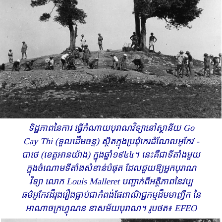
ទិដ្ឋភាពនៃការ ធ្វើកំណាយបុរាណវិទ្យានៅស្ថានីយ Go
Cay Thi (ទួលដើម​ចន្ទ​) ស្ថិតក្នុងប្រជុំ​កេរដំណែលអូកែវ -
បាថេ (ខេត្តអានយ៉ាង) ក្នុងឆ្នាំ១៩៤៤។ នេះគឺជាទីតាំងមួយ​
ក្នុង​ចំណោម​ទីតាំង​សំខាន់បំផុត ដែលជួយឱ្យអ្នកបុរាណ
វិទ្យា លោក Louis Malleret បញ្ជាក់​ពីអត្ថិភាពនៃវប្ប
ធម៌អូកែវដ៏រុងរឿង ​ធ្លាប់ជាកំពង់ផែពាណិជ្ជកម្មដ៏មមាញឹក​ នៃ
អាណាចក្រហ្វុណន​ នាសម័យបុរាណ។ រូបថត៖ EFEO