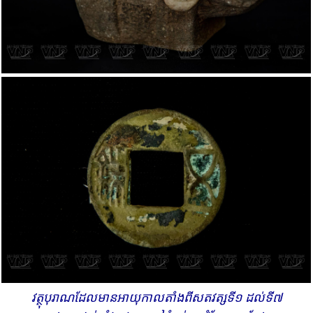
វត្ថុបុរាណដែលមានអាយុកាលតាំងពីសតវត្សទី១ ដល់ទី៧