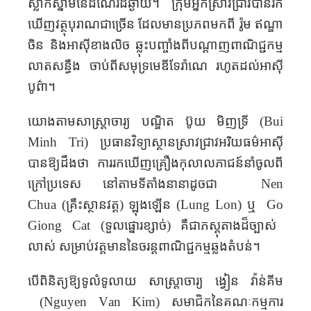
ស្លាកស្នាម
នៃដំណើរ
ដ៏
ឆ្ងាយ
។ ក្រុម
អ្នក
ស្រាវ
ជ្រាវ
បាន
រក
ឃើញ
វត្ថុបុរាណជាច្រើន
ដែលមាន
ប្រភពមក
ពី រ៉ូម ឥណ្ឌា
ចិន និង
អាស៊ី
ខាង
លិច ឆ្លុះ
បញ្ចាំង
ពី
បណ្តាញ
ពាណិជ្ជកម្ម
លាត
សន្ធឹង
ចាប់ពី
សមុទ្រ
មេឌីទែរ៉ាណេ
រហូត
ដល់
អាស៊ី
បូព៌ា
។
យោង
តាម
​​សាស្រ្តាចារ្យ​
បណ្ឌិត
ប៊ូ​យ មិញ​ទ្រី (
Bu
i
Minh Tr
i
)
ប្រធាន​
វិទ្យាស្ថាន
ស្រាវជ្រាវ
អរិយធម៌អាស៊ី
បាន
ឱ្យដឹង
ថា ការ
រក
ឃើញ
គ្រឿង
​កុលាលភាជន៍​​​
នាំចូល
ពី
ក្រៅប្រទេស
នៅតាមទី
តាំង
នានា
ដូចជា
Nen
Chua
(
គ្រឹះស្ថាន​វត្ត
)
ឡុង​ឡើន (
Lung L
o
n
)
ឬ
​
G
o
Gi
o
ng C
a
t
(ទួល​ផ្នោរខ្សាច់)
គឺ
ជា
ភស្តុតាង
ដ៏ច្បាស់
លាស់
សម្រាប់
វត្តមាន
នៃ
ចរន្ត
ពាណិជ្ជកម្ម
ឆ្លង
តំបន់
។
បើ
ពិនិត្យឱ្យទូលំ
ទូលាយ សាស្ត្រាចារ្យ
ង្វៀន វ៉ាន់​គីម​
(
Nguy
e
n V
a
n Kim
)
សមាជិក
នៃ
គណៈកម្មការ