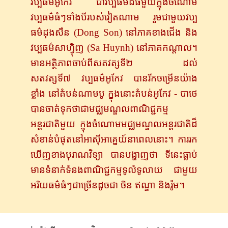
វប្បធម៌​អូកែវ ជា​វប្បធម៌​ដ៏ធំមួយ​ក្នុង​ចំណោម​
វប្បធម៌​ធំៗ​ទាំង​បី​របស់​វៀត​ណាម​ រួមជាមួយ​វប្ប
ធម៌ដុងសឺន (Dong So
n) នៅភាគខាងជើង និង
វប្បធម៌​សាហ៊្វិញ (Sa Huy
nh) នៅ
​ភាគ​កណ្តាល​។
មាន​អត្ថិភាព​ចាប់​ពី​សតវត្សទី២ ដល់​​
សតវត្សទី៧ វប្បធម៌​អូកែវ បាន​រីក​ចម្រើន​យ៉ាង​
ខ្លាំង នៅ​តំបន់​ណាមបូ​ ក្នុង​នោះ​​តំបន់​​អូកែវ - បាថេ
បាន​ចាត់​ទុក​ថាជា​មជ្ឈមណ្ឌល​ពាណិជ្ជកម្ម​
អន្តរជាតិ​មួយ​ ​ក្នុង​ចំណោម​មជ្ឈមណ្ឌល​អន្តរជាតិ​​ដ៏​
សំខាន់​បំផុតនៅ​អាស៊ី​អាគ្នេយ៍​នាពេល​នោះ។ ការ​រក
ឃើញ​ខាង​បុរាណវិទ្យា បានបង្ហាញ​ថា ទីនេះធ្លាប់​
មាន​ទំនាក់​ទំនង​ពាណិជ្ជកម្ម​ទូលំទូលាយ ជាមួយ​
អរិយធម៌​ធំៗ​ជាច្រើន​ដូច​ជា ចិន ឥណ្ឌា និងរ៉ូម។