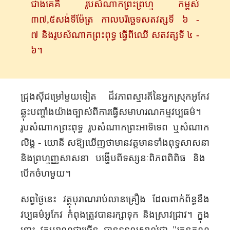
ជាងគេ​គឺ រូប​សំណាក​​ព្រះព្រហ្ម​​ កម្ពស់
៣៧
,៥សង់ទីម៉ែត្រ
​ កាល​បរិច្ឆេទ​សតវត្សទី ៦ -
៧ និង​រូបសំណាក​​ព្រះពុទ្ធ ធ្វើពីឈើ សតវត្សទី ៤ -
៦។
ជ្រុង​​
ស៊ីជម្រៅមួយទៀត ជីវភាពស្មារតី
​នៃ​
អ្នកស្រុក
អូកែវ
ឆ្លុះ
បញ្ចាំង
យ៉ាង
ច្បាស់
ពី
ការ
ធ្វើសមាហរណកម្ម
វប្បធម៌។
រូប
​សំណាក​​​
ព្រះពុទ្ធ រូប
សំណាក​
ព្រះ
អាទិទេព
ឬ
​សំណាក
លិង្គ
-
យោនី
សឱ្យ​ឃើញ​ថា​មាន​
វត្តមាន
ទាំងពុទ្ធ
សាសនា
និង
ព្រហ្មញ្ញ
សា
សនា
បង្ហើបពី​​​
ទស្សនៈពិភព
​ពិពិធ​
និង
បើកចំហ
មួយ​
។
សព្វថ្ងៃ
នេះ វត្ថុបុរាណរាប់លាន
គ្រឿង
ដែល
ពាក់ព័ន្ធ
នឹង
វប្បធម៌
អូកែវ កំពុង
ត្រូវ
បាន
រក្សា
ទុក និង
ស្រាវជ្រាវ។ ក្នុង
នោះ វត្ថុបុរាណជាច្រើន
​
បាន
ទទួលស្គាល់
ជា "រតនភណ្ឌ