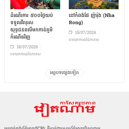
ដំណើរការ ៥០០ថ្ងៃយប់
នៅកំពង់ផែ ញ៉ារ៉ុង (Nha
ទទួលវីរបុរស
Rong)
យុទ្ធជនពលីមកកាន់ភូមិ
15/07/2026
កំណើតវិញ
បទយកការណ៍ឯកទេស
18/07/2026
បទយកការណ៍ឯកទេស
អត្ថបទផ្សេងទៀត