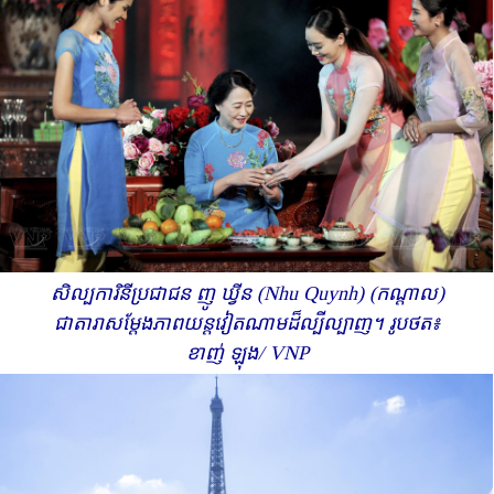
សិល្បការិនីប្រជាជន ញូ ឃ្វីន (Nhu Quynh) (កណ្តាល)
ជាតារាសម្តែងភាពយន្តវៀតណាមដ៏ល្បីល្បាញ។ រូបថត៖
ខាញ់ ឡុង/ VNP