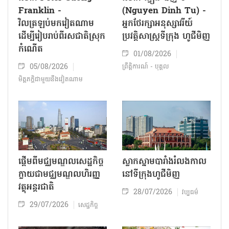
Franklin -
(Nguyen Dinh Tu) -
វិលត្រឡប់មកវៀតណាម
អ្នកថែរក្សាអនុស្សាវរីយ៍
ដើម្បីរៀបរាប់ពីរសជាតិស្រុក
ប្រវត្តិសាស្ត្រទីក្រុង ហូជីមិញ
កំណើត
01/08/2026
05/08/2026
ព្រឹត្តិការណ៍ - បុគ្គល
មិត្តភក្តិជាមួយនឹងវៀតណាម
ផ្តើមពីមជ្ឈមណ្ឌលសេដ្ឋកិច្ច
ស្លាកស្នាមបារាំងរំលងកាល
ក្លាយជាមជ្ឈមណ្ឌលហិរញ្ញ
នៅទីក្រុង​ហូជីមិញ​
វត្ថុអន្តរជាតិ
28/07/2026
វប្បធម៌
29/07/2026
សេដ្ឋកិច្ច