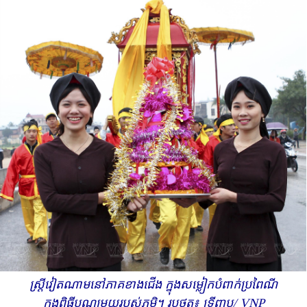
ស្ត្រីវៀតណាមនៅភាគខាងជើង ក្នុង​សម្លៀកបំពាក់ប្រពៃណី
ក្នុងពិធីបុណ្យមួយ​របស់ភូមិ។ រូបថត៖ ទ្រីញបូ/ VNP