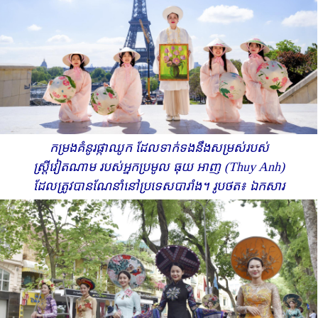
កម្រងគំនូរផ្កាឈូក ដែលទាក់ទងនឹងសម្រស់របស់
ស្ត្រីវៀតណាម របស់អ្នកប្រមូល ធុយ អាញ (Thuy Anh)
ដែលត្រូវបានណែនាំនៅប្រទេសបារាំង។ រូបថត៖ ឯកសារ