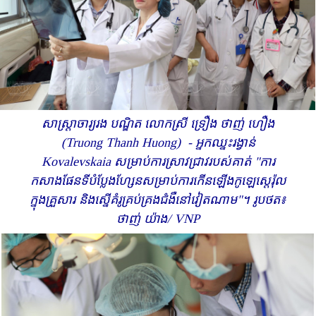
សាស្ត្រាចារ្យរង បណ្ឌិត លោកស្រី ទ្រឿង ថាញ់ ហឿង
(Truong Thanh Huong) - អ្នកឈ្នះរង្វាន់
Kovalevskaia សម្រាប់ការស្រាវជ្រាវរបស់គាត់ "ការ
កសាងផែនទីបំប្លែងហ្សែនសម្រាប់ការកើនឡើងកូឡេស្តេរ៉ុល
ក្នុងគ្រួសារ និងស្នើគំរូគ្រប់គ្រងជំងឺនៅវៀតណាម"។ រូបថត៖
ថាញ់ យ៉ាង/ VNP