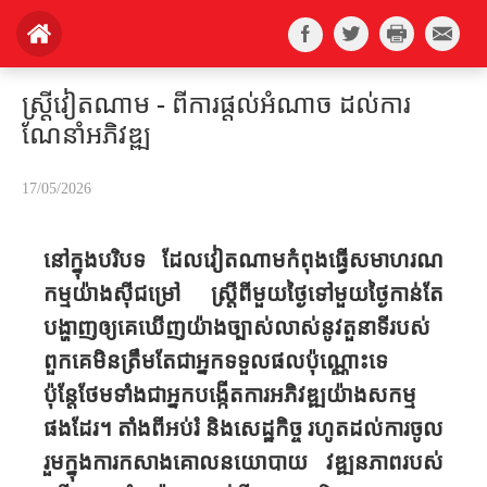
ស្ត្រីវៀតណាម - ពីការផ្តល់អំណាច ដល់ការ
ណែនាំអភិវឌ្ឍ
17/05/2026
នៅក្នុងបរិបទ ដែល​វៀតណាមកំពុងធ្វើសមាហរណ​
កម្ម​​​យ៉ាងស៊ីជម្រៅ ស្ត្រីពីមួយថ្ងៃទៅមួយថ្ងៃកាន់តែ
បង្ហាញឲ្យ​គេ​ឃើញយ៉ាងច្បាស់លាស់នូវតួនាទីរបស់
ពួកគេមិនត្រឹមតែជាអ្នកទទួលផលប៉ុណ្ណោះទេ
ប៉ុន្តែថែមទាំងជាអ្នកបង្កើតការអភិវឌ្ឍយ៉ាងសកម្ម
ផងដែរ។ តាំងពីអប់រំ និងសេដ្ឋកិច្ច រហូតដល់ការចូល
រួមក្នុងការកសាងគោលនយោបាយ វឌ្ឍនភាពរបស់