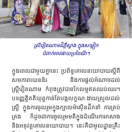
ស្រីវៀតណាមដ៏ភ្លឺស្វាង ក្នុងសម្លៀក
បំពាក់អាវផាយប្រពៃណី។
ក្នុងពេលជាមួយគ្នានេះ ប្រព័ន្ធគោលនយោបាយស្តីពី
សមភាពយេនឌ័រ និងការផ្តល់​អំណាច​ដល់
ស្ត្រីវៀតណាម កំពុងត្រូវបានកែលម្អឥតឈប់ឈរ។
បទញ្ញត្តិ​គតិយុត្តកាន់តែបង្កលក្ខណៈ​ងាយស្រួលដល់
ស្ត្រី ក្នុងការចូលរួមក្នុងក្បាលម៉ាស៊ីនដឹកនាំ ការគ្រប់
គ្រង ក៏ដូចជាការចូលរួមមតិក្នុងដំណើរការកសាង
និងអនុវត្តគោលនយោបាយ។ នេះគឺជាមូលដ្ឋានគ្រឹះ