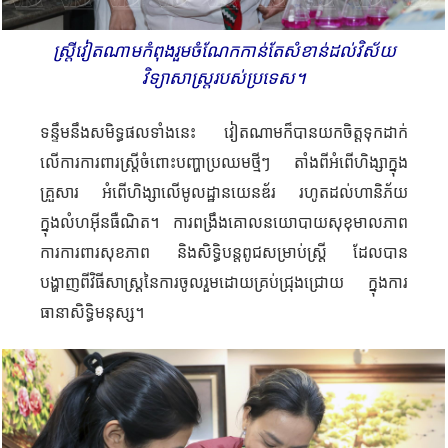
ស្ត្រីវៀតណាមកំពុងរួមចំណែកកាន់តែសំខាន់ដល់វិស័យ
វិទ្យាសាស្ត្ររបស់ប្រទេស។
ទន្ទឹមនឹងសមិទ្ធផលទាំងនេះ វៀតណាមក៏បានយកចិត្តទុកដាក់
លើការការពារស្ត្រីចំពោះបញ្ហាប្រឈម​ថ្មីៗ តាំងពីអំពើហិង្សាក្នុង
គ្រួសារ អំពើហិង្សាលើមូលដ្ឋានយេនឌ័រ​ រហូតដល់ហានិភ័យ
ក្នុងលំហអ៊ីនធឺណិត​។ ការពង្រឹងគោលនយោបាយសុខុមាលភាព
ការការពារសុខភាព និងសិទ្ធិបន្តពូជសម្រាប់ស្ត្រី ដែលបាន
បង្ហាញពីវិធីសាស្ត្រនៃការចូលរួមដោយគ្រប់ជ្រុងជ្រោយ ក្នុងការ
ធានាសិទ្ធិមនុស្ស។