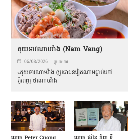
គុយទាវណាមវ៉ាង (Nam Vang)
06/08/2026
ម្ហូបអាហារ
«គុយទាវណាមវ៉ាង (ប្រជាជនវៀតណាមធ្លាប់ហៅ
ភ្នំពេញ ថាណាម​វ៉ាង
លោក Peter Cuong
លោក ង្វៀន ឌិញ ទឺ