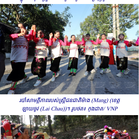
របាំសាមគ្គីភាពរបស់ស្ត្រីជនជាតិម៉ាង (Mang) (ខេត្ត
ឡាយចូវ (Lai Chau))។ រូបថត៖ កុងដាត/ VNP