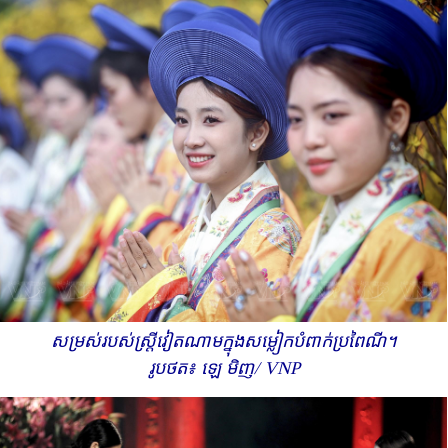
សម្រស់របស់ស្ត្រីវៀតណាមក្នុងសម្លៀកបំពាក់ប្រពៃណី។
រូបថត៖ ឡេ មិញ/ VNP