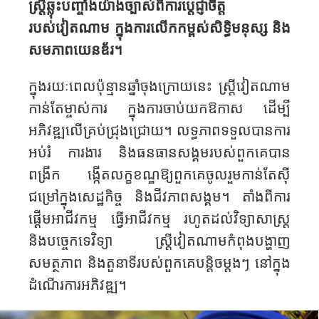
ស្ត្រីឆ្លុះបញ្ចាំងយ៉ាងច្បាស់ពីការប្តេជ្ញាចិត្ត
របស់វៀតណាម ក្នុងការលើកកម្ពស់សិទ្ធិមនុស្ស និង
សមភាពយេនឌ័រ។
ក្នុងរយៈពេលប៉ុន្មានឆ្នាំចុងក្រោយនេះ ស្ត្រីវៀតណាម
កាន់តែម្ចាស់ការ ក្នុងការចាប់យកឱកាស ដើម្បី
អភិវឌ្ឍលើគ្រប់ជ្រុង​ជ្រោយ។ លទ្ធភាពទទួលបានការ
អប់រំ ការងារ និងធនធានសង្គមរបស់ពួកគេបាន
ពង្រីក ង្កើតលក្ខខណ្ឌឱ្យពួកគេចូលរួមកាន់តែស៊ី
ជម្រៅក្នុងសេដ្ឋកិច្ច និងជីវភាពសង្គម​​​​។ តាំងពីការ
ផ្តើមអាជីវកម្ម ធ្វើ​អាជីវកម្ម រហូតដល់វិទ្យាសាស្ត្រ
និងបច្ចេកទេវិទ្យា ស្ត្រីវៀតណាមកំពុងបង្ហាញ
សមត្ថភាព និងតួនាទីរបស់ពួកគេបន្តិចម្តងៗ នៅក្នុង
ដំណើរការអភិវឌ្ឍ។