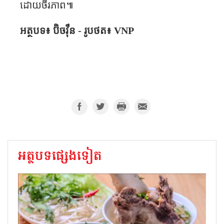
ដោយចីរភាព៕
អត្ថបទ៖ ប៊ិចវ៉ឹន - រូបថត៖
VNP
អត្ថបទផ្សេងទៀត