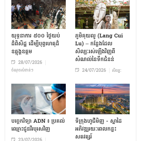
យុទ្ធនាការ ៥០០ ថ្ងៃយប់
ភូមិគុយលូ (Lang Cui
ដ៏ពិសិដ្ឋ ដើម្បីបុព្វហេតុដ៏
Lu) – កន្លែងដែល
ឧត្តុង្គឧត្តម
សិល្បៈរស់ឡើងវិញពី
សំណល់នៃទឹកជំនន់
28/07/2026
24/07/2026
ចំណុចសំខាន់ៗ
សិល្បៈ
បច្ចេកវិទ្យា ADN ៖ ប្រគល់
ទីក្រុងហូជីមិញ - ស្នាដៃ
ឈ្មោះជូនវីរបុរសវិញ
អភិវឌ្ឍរយៈពេលកន្លះ
សតវត្សរ៍
23/07/2026