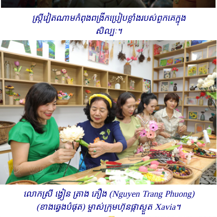
ស្ត្រីវៀតណាមកំពុងពង្រីកប្រៀបខ្លាំងរបស់ពួកគេក្នុង
សិល្បៈ។
លោកស្រី ង្វៀន ត្រាង ភឿង (Nguyen Trang Phuong)
(ខាងឆ្វេងបំផុត) ម្ចាស់ក្រុមហ៊ុនផ្កាស្ងួត Xavia។