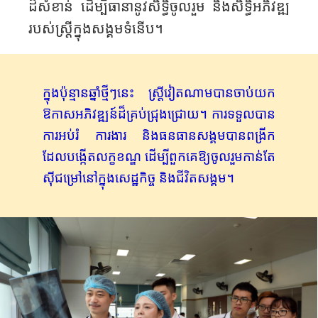
ដ៏សំខាន់ ដើម្បីធានានូវសិទ្ធិចូលរួម និងសិទ្ធិអភិវឌ្ឍ
របស់ស្ត្រីក្នុងសង្គមទំនើប។
ក្នុងប៉ុន្មានឆ្នាំថ្មីៗនេះ ស្ត្រីវៀតណាមបានចាប់យក
ឱកាសអភិវឌ្ឍន៍ដ៏គ្រប់ជ្រុង​ជ្រោយ​។ ការទទួលបាន
ការអប់រំ ការងារ និងធនធានសង្គមបានពង្រីក
ដែលបង្កើតលក្ខខណ្ឌ ដើម្បីពួកគេឱ្យចូលរួមកាន់តែ
ស៊ីជម្រៅនៅក្នុងសេដ្ឋកិច្ច និងជីវិតសង្គម។