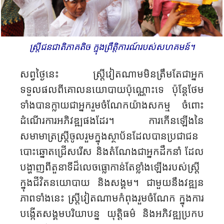
ស្ត្រីជនជាតិភាគតិច ក្នុង​ព្រឹត្តិការណ៍របស់សហគមន៍។
សព្វថ្ងៃនេះ ស្ត្រីវៀតណាមមិនត្រឹមតែជាអ្នក
ទទួលផលពីគោលនយោបាយប៉ុណ្ណោះទេ ប៉ុន្តែថែម
ទាំងបានក្លាយជាអ្នករួមចំណែកយ៉ាងសកម្ម ចំពោះ
ដំណើរការអភិវឌ្ឍផងដែរ។ ការកើនឡើងនៃ
សមាមាត្រស្ត្រីចូលរួមក្នុងស្ថាប័នដែល​បានប្រជាជន​
បោះឆ្នោត​ជ្រើសរើស និងតំណែងជាអ្នកដឹកនាំ ដែល
បង្ហាញពីតួនាទីដ៏លេចធ្លោកាន់តែខ្លាំងឡើងរបស់ស្ត្រី
ក្នុងជីវិតនយោបាយ និងសង្គម។ ជាមួយនឹងវឌ្ឍន
ភាពទាំងនេះ ស្ត្រីវៀតណាមកំពុងរួមចំណែក ក្នុងការ
បង្កើតសង្គម​បរិយាបន្ន យុត្តិធម៌ និងអភិវឌ្ឍប្រកប