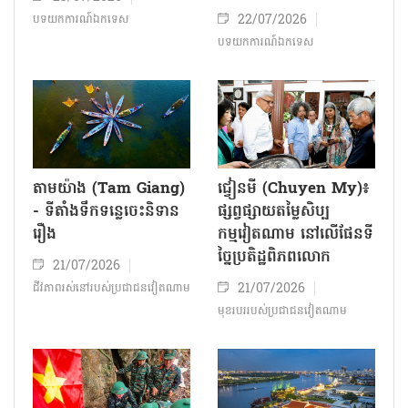
22/07/2026
បទយកការណ៍ឯកទេស
បទយកការណ៍ឯកទេស
តាមយ៉ាង (Tam Giang)
ជ្វៀនមី (Chuyen My)៖
- ទីតាំងទឹកទន្លេចេះនិទាន
ផ្សព្វផ្សាយតម្លៃសិប្ប
រឿង
កម្មវៀតណាម នៅលើផែនទី
ច្នៃប្រតិដ្ឋពិភពលោក
21/07/2026
21/07/2026
ជីវភាពរស់នៅរបស់ប្រជាជន​វៀតណាម
មុខរបររបស់ប្រជាជនវៀតណាម