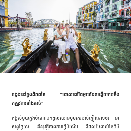
វង្វេងនៅក្នុងពិភពនៃ "គោលដៅតែមួយដែល​ឆ្លើយតបនឹង
តម្រូវការទាំងអស់"
កង្វល់មួយក្នុងចំណោមកង្វល់ឈានមុខគេរបស់ភ្ញៀវទេសចរ នា
សព្វថ្ងៃនេះ គឺសុវត្ថិភាពការធ្វើដំណើរ ពីផលប៉ះពាល់នៃជំងឺ