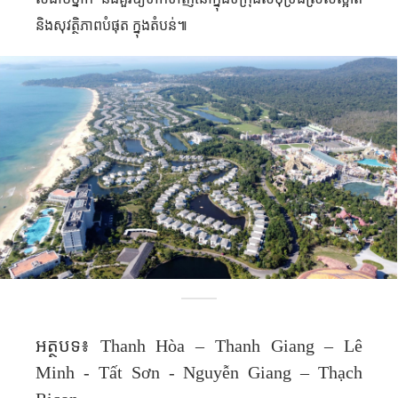
និងសុវត្ថិភាពបំផុត ក្នុងតំបន់៕
អត្ថបទ៖ Thanh Hòa – Thanh Giang – Lê
Minh - Tất Sơn - Nguyễn Giang – Thạch