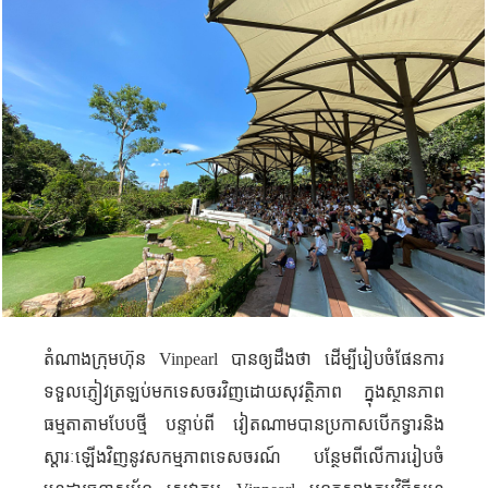
តំណាងក្រុមហ៊ុន
Vinpearl
បានឲ្យដឹងថា ដើម្បីរៀបចំផែនការ
ទទួលភ្ញៀវត្រឡប់មកទេសចរវិញដោយសុវត្ថិភាព ក្នុងស្ថានភាព​
ធម្មតាតាម​បែបថ្មី បន្ទាប់ពី
វៀតណាមបានប្រកាសបើកទ្វារ​និង​
ស្តារៈឡើងវិញនូវសកម្មភាពទេសចរណ៍ បន្ថែមពីលើការរៀបចំ