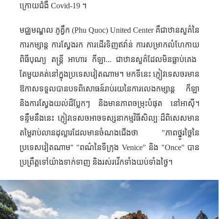
ក្រោយជំងឺ
Covid-19
។
(Phu Quoc)
មជ្ឈមណ្ឌល ភូគ្វឹក
United Center
គឺជាឋានសួគ៌នៃ
ការកម្សាន្ត ការស្វែងរក ការដើរទិញឥវ៉ាន់ ការ
សម្រាក​លំហែកាយ
ពិធីបុណ្យ តន្ត្រី អាហារ កីឡា... ជាឋានសួគ៌ដែលមិនធ្លាប់គេង
តែមួយគត់នៅក្នុងប្រទេសវៀតណាម។ មកទីនេះ ភ្ញៀវ​ទេសចរមាន
ឱកាសទទួលបានបទពិសោធន៍រាប់រយនៃការលេងកម្សាន្ត កីឡា
និងការស្វែងយល់ដ៏ប្លែកៗ និងមាន​ភាពចម្រុះបំផុត​ នៅ​អាស៊ី។
ទន្ទឹម​នឹង​នេះ ភ្ញៀវ​ទេសចអាច​ទស្សនាកម្មវិធីសិល្បៈដ៏ពិសេស​មាន
តម្លៃរាប់លានដុល្លារដែល​មាន​ចំណង​ជើង​ថា "ភាពថ្នូរ​ថ្លៃ​នៃ
ប្រទេសវៀតណាម" "ពណ៌នៃទីក្រុង
Venice"
និង "
Once"
បាន
ប្រព្រឹត្តទៅយ៉ាងទាក់ទាញ និងរស់រវើកទាំងយប់ទាំងថ្ងៃ។