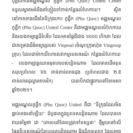
បុគ្គលិកនៃមជ្ឈមណ្ឌល ភូគ្វឹក (
Phu Quoc
)
United
Center
ទទួលស្វាគមន៍និងនាំភ្ញៀវទៅកាន់កន្លែង​លំហែកាយ។ ស្ថិត
នៅភាគខាងជើងនៃទីក្រុងកោះ ភូគ្វឹក (
Phu Quoc
) មជ្ឈមណ្ឌល
ភូគ្វឹក (
Phu Quoc
)
United
Center
គឺជាមជ្ឈមណ្ឌលលំហែកាយ
និងលេងកម្សាន្តដ៏ទំនើប ដែលមានផ្ទៃដីជាង ១០០០ ហិកតា ដែល
ជាគម្រោងដ៏ធំអស្ចារ្យ​របស់
Vinpearl (
ចំណុះក្រុមហ៊ុន
Vingroup
គ្រុប
)
ដែលជាម៉ាកយីហោសេវាកម្មទេសចរណ៍ កន្លែងលំហែកាយ​
- លេងកម្សាន្តឈានមុខគេរបស់វៀតណាម ដែលមានដើមទុន
សរុបប្រហែល ៦៦ ពាន់ពាន់លានដុង (ប្រហែលជាង ២
.
៥
ពាន់លានដុល្លារអាមេរិក) បានបើកជាផ្លូវការនៅខែមេសា
ឆ្នាំ២០២១​។​
មជ្ឈមណ្ឌលភូគ្វឹក​ (
Phu Quoc
)
United
គឺជា "ទីក្រុងដែលមិន
ធ្លាប់គេងនៅឡើយ" ដំបូងគេក្នុងប្រទេសវៀតណាម ដែលបានគេ
វាយតម្លៃថា ជា "គោលដៅដែលត្រូវទៅទស្សនា" ថ្មីមួយនៅលើ
ផែនទីទេសចរណ៍នៃប្រទេសវៀតណាម និងពិភពលោក ដែលអាច