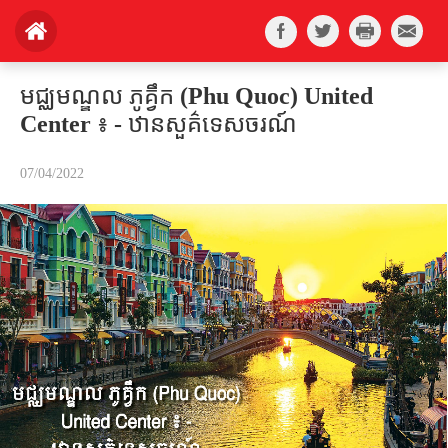
មជ្ឈមណ្ឌល ភូគ្វឹក (Phu Quoc) United
Center ៖ - ឋានសួគ៌ទេសចរណ៍
07/04/2022