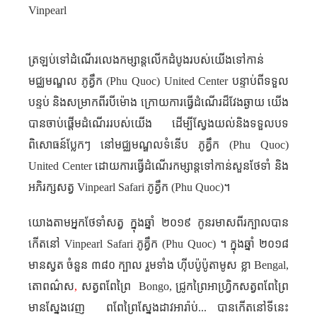
Vinpearl
ត្រឡប់ទៅដំណើរលេងកម្សាន្តលើកដំបូងរបស់យើងទៅកាន់
មជ្ឈមណ្ឌល ភូគ្វឹក (
Phu Quoc
)
United Center
បន្ទាប់ពីទទួល​
បន្ទប់ និងសម្រាកពីរបីម៉ោង ក្រោយការធ្វើដំណើរដ៏វែងឆ្ងាយ យើង
បានចាប់ផ្តើមដំណើររបស់យើង ដើម្បីស្វែងយល់និងទទួលបទ
ពិសោធន៍ប្លែកៗ នៅមជ្ឈមណ្ឌល​ទំនើប ភូគ្វឹក (
Phu Quoc
)
United Center
ដោយការធ្វើដំណើរកម្សាន្តទៅកាន់សួនថែទាំ និង
អភិរក្សសត្វ
Vinpearl Safari
ភូគ្វឹក (
Phu Quoc
)។
យោងតាមអ្នកថែទាំសត្វ ក្នុងឆ្នាំ ២០១៩ កូនរមាសពីរក្បាលបាន
កើតនៅ
Vinpearl Safari
ភូគ្វឹក (
Phu Quoc
)
។ ក្នុងឆ្នាំ ២០១៨
មានស្វត ចំនួន ៣៨០ ក្បាល រួមទាំង ហ៊ីបប៉ូប៉ូតាមូស ខ្លា
Bengal,
តោពណ៌ស
,
សត្វពពែព្រៃ
Bongo
,
ជ្រូកព្រៃអាហ្រ្វិកសត្វពពែព្រៃ
មានស្នែងវេញ ពពែព្រៃ​ស្នែងដាវអារ៉ាប់
...
បានកើតនៅទីនេះ