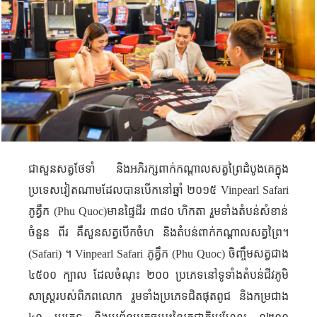
ជាសួនសត្វថែទាំ និងអភិរក្សពាក់កណ្តាលសត្វព្រៃដំបូងគេក្នុង
ប្រទេសវៀតណាមដែលបានបើកនៅឆ្នាំ ២០១៥
Vinpearl Safari
ភូគ្វឹក (
Phu Quoc
)មានផ្ទៃដីរ​ ៣៨០ ហិកតា រួមទាំងតំបន់សំខាន់
ចំនួន ពីរ គឺសួនសត្វបើកចំហ និងតំបន់ពាក់កណ្តាលសត្វព្រៃ។
(
Safari
) ។
Vinpearl Safari
ភូគ្វឹក (
Phu Quoc
) ចិញ្ចឹមសត្វជាង
៤៥០០​ ក្បាល ដែល​ចំណុះ ២០០ ប្រភេទនៅទូទាំងតំបន់ជីវភូមិ
សាស្រ្តរបស់ពិភពលោក រួមទាំងប្រភេទជិតផុតពូជ និងកម្រជាង