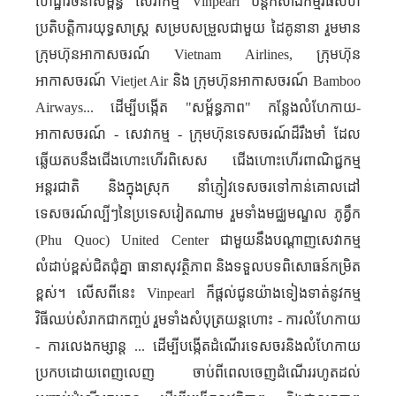
ហេដ្ឋារចនាសម្ព័ន្ធ សេវាកម្ម
Vinpearl
បន្តកសាងកម្មវិធីសហ
ប្រតិបត្តិការយុទ្ធសាស្ត្រ សម្របសម្រួលជាមួយ ដៃគូនានា រួមមាន
ក្រុមហ៊ុន​អាកាសចរណ៍
Vietnam Airlines,
ក្រុមហ៊ុន​
អាកាសចរណ៍
Vietjet Air
និង ក្រុមហ៊ុន​អាកាសចរណ៍
Bamboo
Airways...
ដើម្បីបង្កើត "សម្ព័ន្ធភាព" កន្លែង​លំហែកាយ-
អាកាសចរណ៍ - សេវាកម្ម - ក្រុមហ៊ុនទេសចរណ៍ដ៏រឹងមាំ ដែល​
ឆ្លើយតបនឹងជើងហោះហើរពិសេស ជើងហោះហើរពាណិជ្ជកម្ម
អន្តរជាតិ និងក្នុងស្រុក នាំភ្ញៀវទេសចរទៅកាន់គោលដៅ
ទេសចរណ៍ល្បីៗនៃប្រទេសវៀតណាម រួមទាំងមជ្ឈមណ្ឌល ភូគ្វឹក
(
Phu Quoc
)
United
Center
ជាមួយនឹងបណ្តាញសេវាកម្ម
លំដាប់ខ្ពស់ជិត​ជុំគ្នា ធានាសុវត្ថិភាព និងទទួលបទពិសោធន៍កម្រិត
ខ្ពស់។ លើសពីនេះ
Vinpearl
ក៏ផ្តល់ជូនយ៉ាងទៀងទាត់នូវកម្ម
វិធីឈប់សំរាកជាកញ្ចប់ រួមទាំងសំបុត្រយន្តហោះ - ការលំហែកាយ
- ការលេងកម្សាន្ត ... ដើម្បីបង្កើតដំណើរទេសចរនិងលំហែកាយ
ប្រកបដោយពេញលេញ ចាប់ពីពេលចេញដំណើររហូតដល់