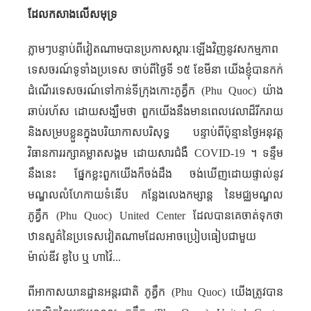
ដែល​កសាង​លើ​សមុទ្រ
ភ្លាមៗបន្ទាប់ពីវៀតណាមបានប្រកាសស្តារៈឡើងវិញនូវសកម្មភាព
ទេសចរណ៍ទូទាំងប្រទេស ចាប់ពីថ្ងៃទី ១៥ ខែមីនា យើងខ្ញុំបានកក់
ដំណើរទេសចរណ៍ទៅកាន់ទីក្រុងកោះភូគ្វឹក (
Phu Quoc
) យ៉ាង
ឆាប់រហ័ស ដោយសង្ឃឹមថា ពួកយើងនឹងមានពេលវេលាដ៏រីករាយ
និងសម្របខ្លួនក្នុងបរិយាកាសបរិសុទ្ធ បន្ទាប់ពីប៉ុន្មាន​ថ្ងៃ​អនុវត្ត​
វិធានការ​រក្សាគម្លាតសង្គម ដោយសារជំងឺ
COVID-19
។ ទន្ទឹម
នឹងនេះ ផ្នែកខ្លះពួកយើងក៏ចង់ដឹង ចង់ឃើញដោយផ្ទាល់នូវ
មណ្ឌល​លំហែកាយទំនើប កន្លែងលេងកម្សាន្ត នៃមជ្ឈមណ្ឌល​
ភូគ្វឹក (
Phu Quoc
)
United Center
ដែលបានគេចាត់ទុក​ថា
ឋានសួគ៌នៃប្រទេសវៀតណាម​ដែលអាចប្រៀបធៀបជាមួយ
ម៉ាល់ឌីវ ឌូបៃ ឬ ហាវ៉ៃ...
ពីអាកាសយានដ្ឋានអន្តរជាតិ ភូគ្វឹក (
Phu Quoc
) យើងត្រូវបាន