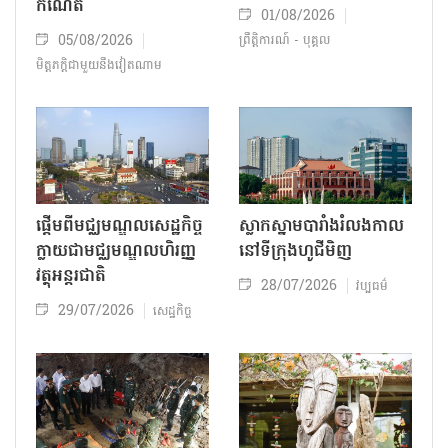
កំណើត
01/08/2026
05/08/2026
ព្រឹត្តិការណ៍ - បុគ្គល
មិត្តភក្តិជាមួយនឹងវៀតណាម
ផ្តើមពីមជ្ឈមណ្ឌលសេដ្ឋកិច្ច
ស្លាកស្នាមបារាំងរំលងកាល
ក្លាយជាមជ្ឈមណ្ឌលហិរញ្ញ
នៅទីក្រុង​ហូជីមិញ​
វត្ថុអន្តរជាតិ
28/07/2026
វប្បធម៌
29/07/2026
សេដ្ឋកិច្ច