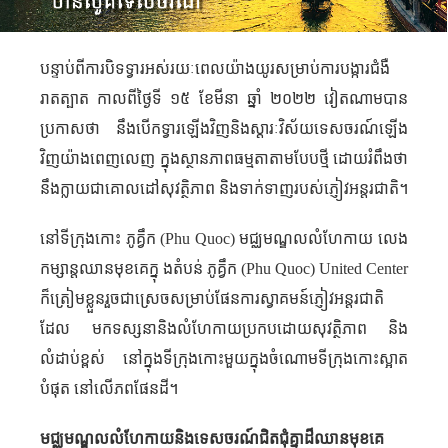
បន្ទាប់ពីការបិទទ្វារអស់រយៈពេលយ៉ាងយូរសម្រាប់ការបង្ការជំងឺ
រាតត្បាត កាលពីថ្ងៃទី ១៥ ខែមីនា ឆ្នាំ ២០២២ វៀតណាមបាន
ប្រកាសថា នឹងបើកទ្វារឡើង​វិញនិងស្តារៈវិស័យទេសចរណ៍ឡើង
វិញយ៉ាងពេញលេញ ក្នុងស្ថានភាព​ធម្មតាតាមបែបថ្មី ដោយរំពឹងថា
នឹងក្លាយជាគោលដៅសុវត្ថិភាព និងទាក់ទាញរបស់ភ្ញៀវអន្តរជាតិ។
នៅទីក្រុងកោះ ភូគ្វឹក (
Phu Quoc
) មជ្ឈមណ្ឌលលំហែកាយ លេង
កម្សាន្តឈានមុខគេក្នុ ងតំបន់ ភូគ្វឹក (
Phu Quoc
)
United Center
ក៏ត្រៀមខ្លួនរួចជាស្រេចសម្រាប់ផែនការស្វាគមន៍ភ្ញៀវអន្តរជាតិ
ដែល មកទស្សនានិងលំហែកាយប្រកបដោយសុវត្ថិភាព និង
លំដាប់ខ្ពស់ នៅក្នុងទីក្រុងកោះមួយក្នុងចំណោមទីក្រុងកោះស្អាត
បំផុត នៅលើភពផែនដី។
មជ្ឈមណ្ឌលលំហែកាយនិងទេសចរណ៍ជិតជុំគ្នាដ៏ឈានមុខគេ​