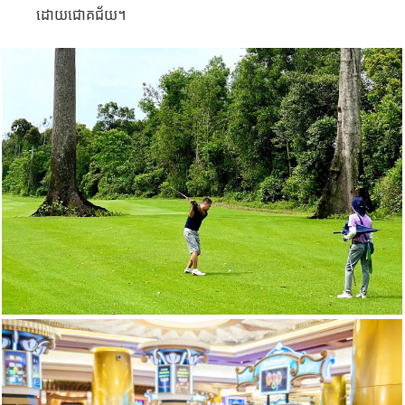
ដោយជោគជ័យ។