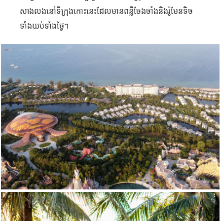
សាងលងនៅទីក្រុង​កោះនេះដែលមានពន្លឺចែងចាំងនិង​រ៉ូមែនទិច
ទាំងយប់ទាំងថ្ងៃ។