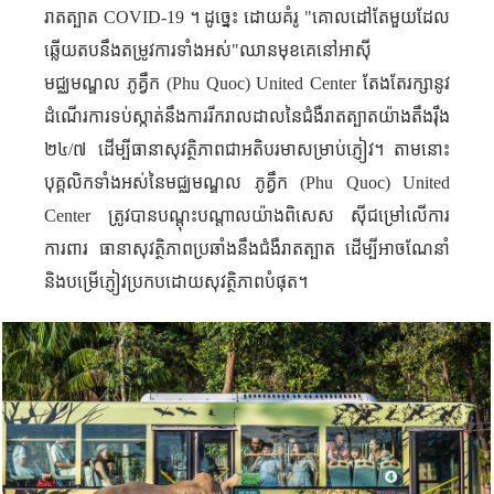
រាតត្បាត
COVID-19
។ ដូច្នេះ ដោយគំរូ "គោលដៅតែមួយដែល
ឆ្លើយតបនឹងតម្រូវការទាំងអស់"ឈានមុខគេនៅអាស៊ី
មជ្ឈមណ្ឌល ភូគ្វឹក (
Phu Quoc
)
United Center
តែងតែរក្សានូវ
ដំណើរការទប់ស្កាត់នឹងការរីករាលដាលនៃជំងឺរាតត្បាតយ៉ាងតឹងរ៉ឹង
២៤
/
៧ ដើម្បីធានាសុវត្ថិភាពជាអតិបរមាសម្រាប់ភ្ញៀវ។ តាមនោះ
បុគ្គលិកទាំងអស់នៃមជ្ឈមណ្ឌល ភូគ្វឹក (
Phu Quoc
)
United
Center
ត្រូវបានបណ្តុះបណ្តាលយ៉ាងពិសេស ស៊ីជម្រៅលើការ
ការពារ ធានាសុវត្ថិភាពប្រឆាំងនឹងជំងឺរាតត្បាត ដើម្បីអាចណែនាំ
និងបម្រើភ្ញៀវប្រកបដោយសុវត្ថិភាពបំផុត។