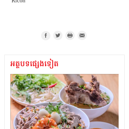
Ricon
អត្ថបទផ្សេងទៀត