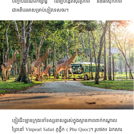
បញ្ចាប់ដំណើរកម្សាន្ត ដើម្បីបង្កើតសុវត្ថិភាព និងផាសុកភាព
ជាអតិបរមាសម្រាប់ភ្ញៀវទេសចរ។
ភ្ញៀវជិះឡានក្រុងទៅទស្សនាសត្វរស់ក្នុង​ស្ថានភាពពាក់កណ្តាល
ព្រៃនៅ
Vinpearl Safari
ភូគ្វឹក (
Phu Quoc
)។ រូបថត៖ ឯកសារ