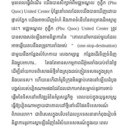
មុនពេលធ្វើដំណើរ យើងបានសិក្សាអំពីមជ្ឈមណ្ឌល ភូគ្វឹក (
Phu
Quoc
)
United Center
ប៉ុន្តែនៅពេលដែលយើងបានឃើញដោយ
ផ្ទាល់ភ្នែក យើងអាចឃើញទំហំ និងភាពទំនើបនៃគម្រោងដ៏អស្ចារ្យ
នេះ។ មជ្ឈមណ្ឌល ភូគ្វឹក (
Phu Quoc
)
United Center
ត្រូវ
បានសាងសង់ឡើងតាមនិន្នាការនៃ "គោល​ដៅ​មកដល់​មួយដែល​
អាច​ឆ្លើយ​តប​នឹង​​តម្រូវការទាំងអស់ "
(one-stop-destination)
ជាមួយនឹងកន្លែង​​លំហែកាយ លេងកម្សាន្ត កន្លែង​ដើរទិញទំនិញ
និង​ម្ហូបអាហារ.. តែងតែមាន​សកម្មភាពដ៏អ៊ូអរទាំងយប់ទាំងថ្ងៃ
ដើម្បីនាំយកបទពិសោធន៍ថ្មីទាំងស្រុងដល់ភ្ញៀវទេសចរក្នុងស្រុក
និងបរទេស។ ហើយនេះក៏ជាគំរូទីក្រុងមិនធ្លាប់គេងនៅឡើយដំបូង
បង្អស់របស់វៀតណាម​ផងដែរដែលជាការកត់សម្គាល់នូវការចាប់
ផ្តើមនៃទិសដៅអភិវឌ្ឍន៍នៃគំរូសេដ្ឋកិច្ច ពេលយប់ក្នុងយុទ្ធសាស្ត្រ
ធ្វើឱ្យវៀតណាមក្លាយជាគោលដៅថ្មីនៅលើផែនទីទេសចរណ៍
ពិភពលោក។ ជាពិសេសក្នុងបរិបទដែលប្រទេសនានាកំពុងរៀបចំ
និន្នាការនូវ​ការស្តាឡើង​វិញនៃវិស័យទេសចរណ៍ក្នុងរយៈពេល