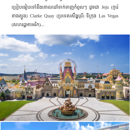
ប្រៀបធៀបទៅនឹងគោលដៅទាក់ទាញកំពូលៗ ដូចជា
Jeju (
កូរ៉េ
ខាងត្បូង)
Clarke Quay
(ប្រទេស​សឹង្ហបុរី
)
ទីក្រុង
Las Vegas
(សហរដ្ឋអាមេរិក
)...