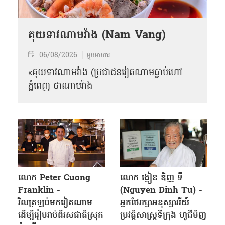
គុយទាវណាមវ៉ាង (Nam Vang)
06/08/2026
ម្ហូបអាហារ
«គុយទាវណាមវ៉ាង (ប្រជាជនវៀតណាមធ្លាប់ហៅ
ភ្នំពេញ ថាណាម​វ៉ាង
លោក Peter Cuong
លោក ង្វៀន ឌិញ ទឺ
Franklin -
(Nguyen Dinh Tu) -
វិលត្រឡប់មកវៀតណាម
អ្នកថែរក្សាអនុស្សាវរីយ៍
ដើម្បីរៀបរាប់ពីរសជាតិស្រុក
ប្រវត្តិសាស្ត្រទីក្រុង ហូជីមិញ