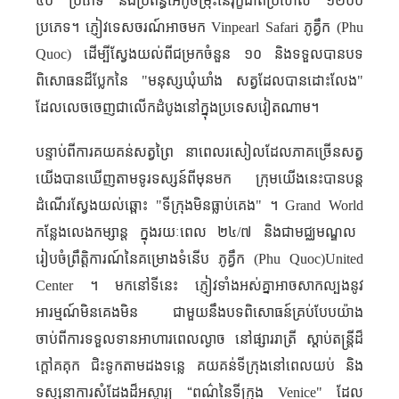
៤០ ប្រភេទ និងប្រព័ន្ធអេកូចម្រុះនៃរុក្ខជាតិប្រហែល ១២០០
ប្រភេទ។ ភ្ញៀវទេសចរណ៍អាចមក
Vinpearl Safari
ភូគ្វឹក (
Phu
Quoc
) ដើម្បីស្វែងយល់ពីជម្រកចំនួន ១០ និងទទួលបានបទ
ពិសោធនដ៏ប្លែកនៃ "មនុស្សឃុំឃាំង សត្វដែលបានដោះលែង"
ដែល​លេចចេញជាលើកដំបូងនៅក្នុងប្រទេសវៀតណាម។
បន្ទាប់ពីការគយគន់សត្វព្រៃ នាពេល​រសៀលដែលភាគច្រើនសត្វ
យើងបានឃើញតាមទូរទស្សន៍ពីមុនមក ក្រុមយើងនេះបានបន្ត
ដំណើរស្វែងយល់ឆ្ពោះ "ទីក្រុងមិន​ធ្លាប់គេង" ។
Grand World
កន្លែងលេងកម្សាន្ត ក្នុង​រយៈពេល ២៤
/
៧ និងជាមជ្ឈមណ្ឌល
រៀបចំព្រឹត្តិការណ៍នៃគម្រោងទំនើប ភូគ្វឹក (
Phu Quoc
)​
United
Center
។ មកនៅទីនេះ ភ្ញៀវទាំងអស់គ្នាអាចសាកល្បងនូវ
អារម្មណ៍មិនគេងមិន ជាមួយនឹងបទពិសោធន៍គ្រប់បែបយ៉ាង
ចាប់ពីការទទួលទានអាហារពេលល្ងាច នៅផ្សាររាត្រី ស្តាប់តន្ត្រីដ៏
ក្ដៅគគុក ជិះទូកតាមដងទន្លេ គយគន់ទីក្រុងនៅពេលយប់ និង
ទស្សនាការសំដែងដ៏អស្ចារ្យ
“
ពណ៌នៃទីក្រុង
Venice"
ដែល​