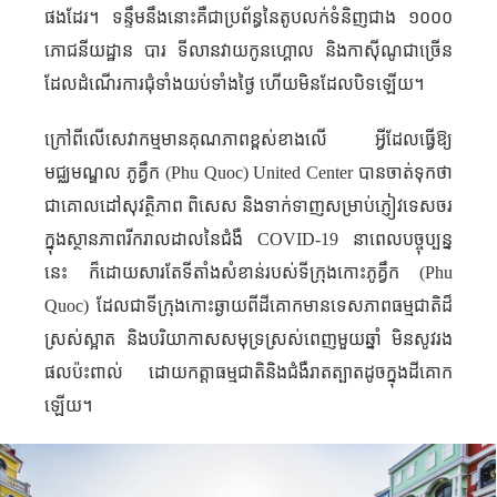
ផងដែរ។ ទន្ទឹមនឹងនោះគឺជាប្រព័ន្ធនៃតូបលក់ទំនិញជាង ១០០០
ភោជនីយដ្ឋាន បារ ទីលានវាយកូនហ្គោល និងកាស៊ីណូជាច្រើន
ដែលដំណើរការជុំទាំងយប់ទាំងថ្ងៃ ហើយមិនដែលបិទឡើយ។
ក្រៅពីលើសេវាកម្មមានគុណភាពខ្ពស់ខាងលើ អ្វីដែលធ្វើឱ្យ
មជ្ឈមណ្ឌល ភូគ្វឹក (
Phu Quoc
)
United Center
បានចាត់ទុកថា
ជាគោលដៅសុវត្ថិភាព ពិសេស និងទាក់ទាញសម្រាប់ភ្ញៀវទេសចរ
ក្នុងស្ថានភាព​រីករាលដាលនៃជំងឺ
COVID-19
នាពេលបច្ចុប្បន្ន
នេះ ក៏ដោយសារតែទីតាំងសំខាន់របស់ទីក្រុង​កោះភូគ្វឹក (
Phu
Quoc
) ដែលជាទីក្រុងកោះឆ្ងាយពីដីគោក​មាន​ទេសភាព​ធម្មជាតិ​ដ៏​
ស្រស់​ស្អាត និង​បរិយាកាស​សមុទ្រ​ស្រស់​ពេញ​មួយ​ឆ្នាំ មិន​សូវ​រង​
ផល​ប៉ះពាល់​ ដោយ​កត្តា​ធម្មជាតិនិង​ជំងឺ​រាតត្បាតដូច​ក្នុង​ដីគោក​
ឡើយ។