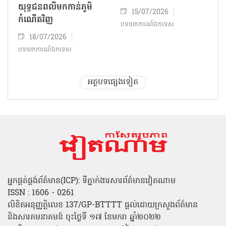
យុទ្ធជនពលីមកកាន់ភូមិ
15/07/2026
កំណើតវិញ
បទយកការណ៍ឯកទេស
18/07/2026
បទយកការណ៍ឯកទេស
អត្ថបទផ្សេងទៀត
អ្នកផ្គត់ផ្គង់ព័ត៌មាន(ICP): ទីភ្នាក់ងារសារព័ត៌មានវៀតណាម
ISSN : 1606 - 0261
លិខិតអនុញ្ញត្តិលេខ 137/GP-BTTTT ផ្តល់ដោយក្រសួងព័ត៌មាន
និងសារគមនាគមន៍ ចុះថ្ងៃទី ១៧ ខែមករា ឆ្នាំ២០២២