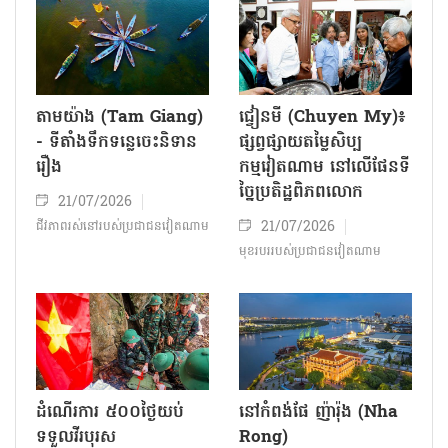
តាមយ៉ាង (Tam Giang)
ជ្វៀនមី (Chuyen My)៖
- ទីតាំងទឹកទន្លេចេះនិទាន
ផ្សព្វផ្សាយតម្លៃសិប្ប
រឿង
កម្មវៀតណាម នៅលើផែនទី
ច្នៃប្រតិដ្ឋពិភពលោក
21/07/2026
21/07/2026
ជីវភាពរស់នៅរបស់ប្រជាជន​វៀតណាម
មុខរបររបស់ប្រជាជនវៀតណាម
ដំណើរការ ៥០០ថ្ងៃយប់
នៅកំពង់ផែ ញ៉ារ៉ុង (Nha
ទទួលវីរបុរស
Rong)