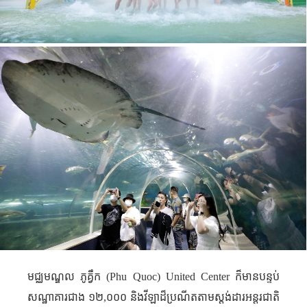
(Phu Quoc)
មជ្ឈមណ្ឌល ភូគ្វឹក
United Center
ក៏មានបន្ទប់
សណ្ឋាគារជាង ១២
,
០០០ និងវីឡាដ៏ប្រណីតតាមស្តង់ដារអន្តរជាតិ