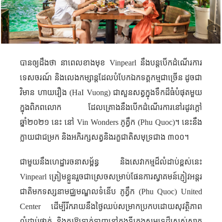
បានឲ្យដឹងថា នាពេលខាងមុខ
Vinpearl
នឹងបន្តបើកដំណើរការ
ទេសចរណ៍ និងលេងកម្សាន្តដែលបំបែកឯកទគ្គកម្មជាច្រើន ដូចជា
HaI Vuong)
វិមាន ហាយវឿង (
ជា
សួនសត្វ​ក្នុងទឹក
ដ៏ធំបំផុតមួយ
ក្នុងពិភពលោក ដែលគ្រោងនឹងបើកដំណើរការនៅរដូវក្តៅ
ឆ្នាំ២០២១ នេះ នៅ
Vin
Wonders
ភូគ្វឹក (
Phu Quoc
)​។ នេះនឹង
ក្លាយជាជម្រក និងអភិរក្សសត្វនិងរក្ខជាតិសមុទ្រជាង ៣០០។
ជាមួយនឹងហេដ្ឋារចនាសម្ព័ន្ធ និងសេវាកម្មដ៏លំដាប់ខ្ពស់នេះ
Vinpearl
ត្រៀមខ្លួនរួចជាស្រេចសម្រាប់ផែនការស្វាគមន៍ភ្ញៀវអន្តរ
ជាតិមកទស្សនាមជ្ឈមណ្ឌល​ទំនើប ភូគ្វឹក (
Phu Quoc
)
United
Center
ដើម្បីរីករាយនឹងថ្ងៃឈប់សម្រាកប្រកបដោយសុវត្ថិភាព
លំដាប់ថ្នាក់ និងគួរឱ្យទាក់ទាញនៅក្នុងទីក្រុងសមុទ្រដ៏ស្រស់ស្អាត