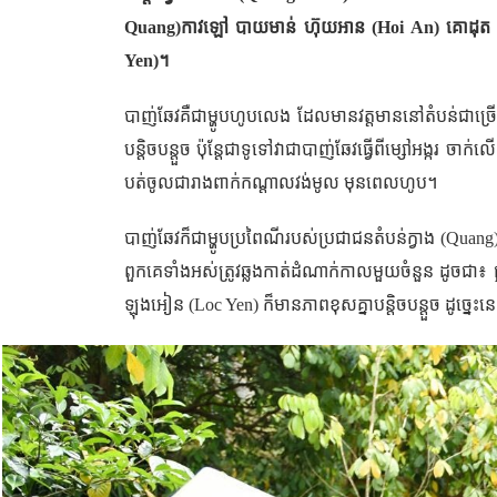
Quang)
កាវឡៅ បាយមាន់
ហ៊ុយអាន (
Hoi An
) គោដុត​​ 
Yen)
។
បាញ់​ឆែវគឺជាម្ហូបហូបលេង ដែលមានវត្តមាននៅតំបន់ជាច្រើន
បន្តិចបន្តួច ប៉ុន្តែជាទូទៅវាជាបាញ់ឆែវធ្វើពីម្សៅអង្ករ ច
បត់ចូលជារាងពាក់កណ្តាល​វង់មូល មុនពេលហូប។
បាញ់​ឆែវក៏ជាម្ហូបប្រពៃណីរបស់ប្រជាជនតំបន់ក្វាង (
Quang
ពួកគេទាំងអស់ត្រូវឆ្លងកាត់​ដំណាក់កាលមួយ​ចំនួន ដូចជា៖ ផ្
ឡុង​អៀន (
Loc Yen
) ក៏មានភាពខុសគ្នាបន្តិចបន្តួច ដូច្នេ