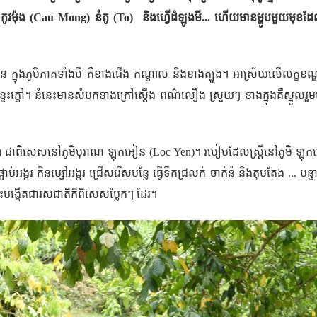
កូវម៉ុង (
Cau Mong
) នំតូ (
To)
និង​ហ្វើដំឡូងមី... ហើយ​មានម្ហូបមួយមុខ
 ក្នុងភូមិភាគទាំងបី គឺខាងជើង កណ្តាល និងខាងត្បូង។ អាស្រ័យលើលក្ខខណ្ឌ ច
ាក់លើខ្ទះក្តៅ។ នំនេះមានសំបកខាងក្រៅស្តើង ពណ៌លឿង ស្រួយៗ ខាងក្នុងគឺស្នូល​រួមម
) ជាពិសេសនៅភូមិបុរាណ​ ឡុក​អៀន (
Loc Yen
)។ របៀប​ដែល​ស្ត្រី​នៅ​ភូមិ ឡុក​
អាប់​អង្ករ កិនម្សៅអង្ករ ជ្រើសរើសបន្លែ ធ្វើទឹកជ្រលក់ ចាក់នំ និង​តុបតែង .
ះនេះបង្កើតជារសជាតិក៏ពិសេស​ប្លែកៗ ដែរ។