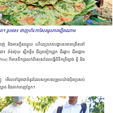
ស់ពួកគេ​។ រូបថត៖ ថាញ​ហ័រ/កាសែតរូបភាពវៀតណាម
់ឆ្ងាញ់ និងមានក្លិនឈ្ងុយ ហើយប្រភេទបង្គានេះមានច្រើននៅ
ូចជា៖ វ៉ាន់ស៊ុយ ស្លឹក​ខ្ទឹម ជីរត្រចៀកជ្រូក ជីរឆ្អាប ជីរអង្កាម
Yen)
ក៏មានទឹកជ្រលក់ពិសេសដែលធ្វើពីទឹកត្រីខ្សាច់ ខ្ញី និង
លូ
មើលទៅដូចជាគំនូរដែលសម្របសម្រួលយ៉ាងប៉ិនប្រសប់
ស្អាត និងទាក់ទាញភ្នែក។