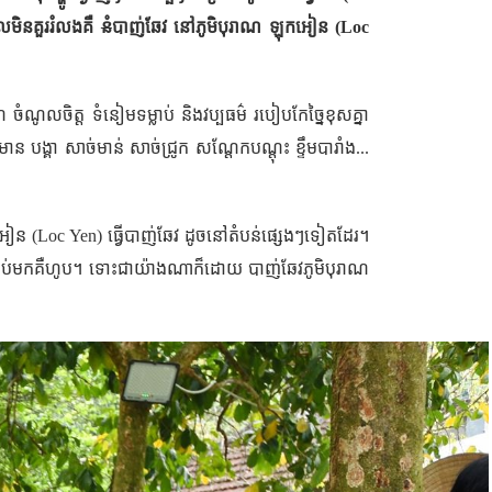
ដែលមិនគួររំលងគឺ
នំ
បាញ់​ឆែវ នៅភូមិ​បុរាណ​ ឡុកអៀន
(Loc
ំណូលចិត្ត ទំនៀមទម្លាប់ និងវប្បធម៌ របៀប​កែច្នៃខុសគ្នា
ាន បង្គា សាច់មាន់ សាច់ជ្រូក សណ្តែកបណ្តុះ ខ្ទឹមបារាំង...
អៀន​ (
Loc Yen
) ធ្វើ​បាញ់​ឆែវ ​ដូច​នៅ​តំបន់​ផ្សេងៗ​ទៀតដែរ។
.. បន្ទាប់មក​គឺហូប។ ទោះជាយ៉ាងណាក៏ដោយ បាញ់​ឆែវ​ភូមិបុរាណ