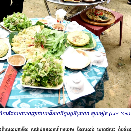
សួនចំការដែលពោរពេញដោយដើមឈើក្នុងភូមិបុរាណ ឡុក​អៀន (Loc Ye
េស​ជាច្រើន ប្រជាជនឧស្សាហ៍ព្យាយាម ប៉ិនប្រសប់ ហេតុ​ដូច្នេះ តំបន់នេះមា