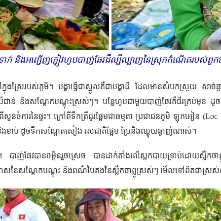
ទាក់​ និងអញ្ជើញ​ភ្ញៀវ​ហូប​បាញ់​ឆែវដ៏​ល្បីល្បាញ​នៃ​ស្រុកកំណើតរប
ក្នុងស្រែ​របស់ភូមិ។ បង្គាធ្វើ​ជា​ស្នូលគឺជាបង្គាដី ដែលមានសំបកស្រួយ សាច
កបីជាន់ និងសណ្តែកបណ្តុះស្រស់ៗ។ បន្លែ​ហូបជាមួយបាញ់​ឆែវ
គឺជីរ​គ្រប់​មុខ ​ដ
ី​សួនចំការ​​នៃផ្ទះ។ ក្រៅពីទឹកត្រីជូរផ្អែមជាធម្មតា ប្រជាជន​ភូមិ​ ឡុកអៀន ​
(Loc 
ឿងនិងខាប់ ដូចទឹកសណ្តែតសៀង រសជាតិផ្អែម ប្រៃនិងឈ្ងុយឆ្ងាញ់ណាស់។
​ឆែវបានចម្អិនរួចស្រេច បាន​ដាក់​តាំង​លើ​ស្ពកបាយ​ទ្រាប់ដោយ
ស្លឹកចាព្
 ពណ៌សនៃសណ្តែកបណ្តុះ និងពណ៌បៃតង
នៃស្លឹកចាព្លូស្រស់ៗ មើលទៅពិតជាស្រស់