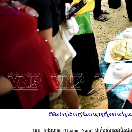
ពិធីជប់លៀងបាញ់ឆែវបានប្រព្រឹត្តទៅនៅ
ខេត្ត ក្វាងណាម (
Quang Nam
) ជាតំបន់មានផលិតផលពិស