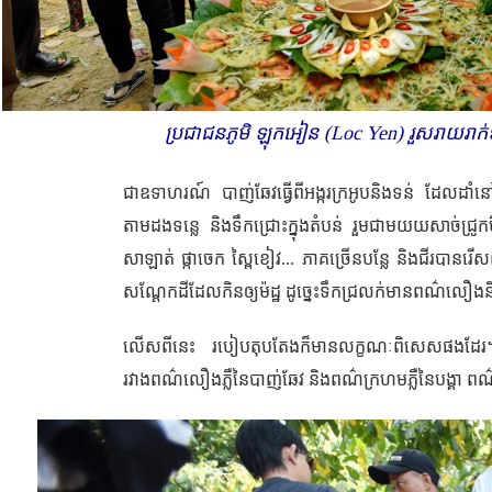
ប្រជាជន​ភូមិ ឡុកអៀន (Loc Yen) រួសរាយ​រាក់
ជាឧទាហរណ៍ បាញ់​ឆែវធ្វើពីអង្ករក្រអូបនិង​ទន់ ដែលដាំនៅ
តាមដងទន្លេ និងទឹក​ជ្រោះក្នុងតំបន់ រួម​ជាមយយសាច់ជ្រូ
សាឡាត់ ផ្កាចេក ស្ពៃខៀវ
...
ភាគច្រើនបន្លែ និង​ជីរបាន​រើស​ព
សណ្ដែកដីដែល​កិន​ឲ្យ​ម៉ដ្ឋ ដូច្នេះ​ទឹក​ជ្រលក់មានពណ៌ល
លើសពីនេះ របៀបតុបតែងក៏មានលក្ខណៈពិសេសផងដែរ។ បាញ់
រវាងពណ៌លឿងភ្លឺនៃបាញ់​ឆែវ និងពណ៌ក្រហមភ្លឺនៃបង្គា