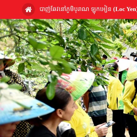
បាញ់ឆែវនៅភូមិបុរាណ ឡុកអៀន (Loc Yen