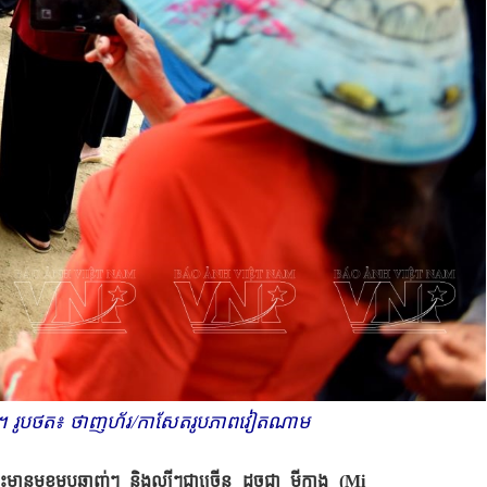
n)។ រូបថត៖ ថាញហ័រ/កាសែតរូបភាពវៀតណាម
នមុខម្ហូបឆ្ងាញ់ៗ និងល្បីៗជាច្រើន ដូចជា មីក្វាង​ (
Mi