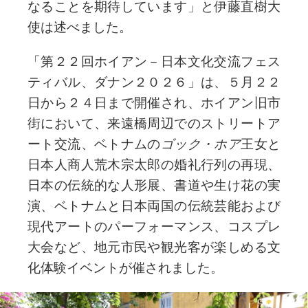
なることを期待しています」と伊藤直樹大
使は述べました。 
「第２２回ホイアン－日本文化交流フェス
ティバル、ダナン２０２６」は、５月２２
日から２４日まで開催され、ホイアン旧市
街において、来遠橋周辺でのストリートア
ート交流、ベトナムの
ゴック・ホア
王女と
日本人商人荒木宗太郎の婚礼行列の再現、
日本の伝統的な人形展、書道や生け花の実
演、ベトナムと日本両国の伝統芸能および
現代アートのパーフォーマンス、コスプレ
大会など、地元市民や観光客が楽しめる文
化体験イベントが催されました。 