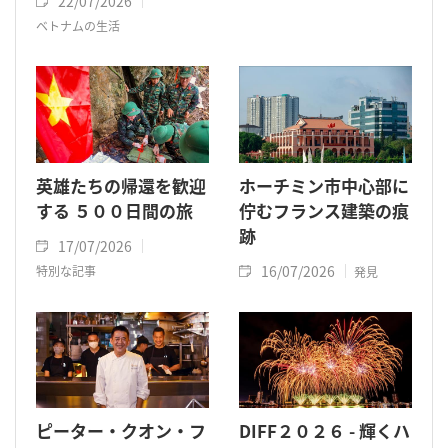
22/07/2026
ベトナムの生活
英雄たちの帰還を歓迎
ホーチミン市中心部に
する ５００日間の旅
佇むフランス建築の痕
跡
17/07/2026
16/07/2026
特別な記事
発見
ピーター・クオン・フ
DIFF２０２６ - 輝くハ