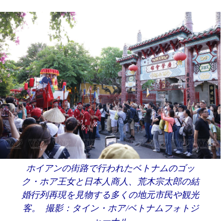
ホイアンの街路で行われたベトナムのゴッ
ク・ホア王女と日本人商人、荒木宗太郎の結
婚行列再現を見物する多くの地元市民や観光
客。 撮影：タイン・ホア/ベトナムフォトジ