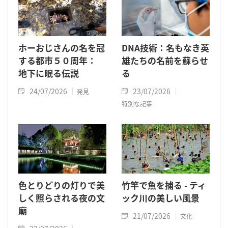
ホーおじさんの名を冠
DNA技術：名もなき英
する都市５０周年：
雄たちの名前を蘇らせ
地下に眠る伝説
る
24/07/2026
23/07/2026
発見
特別な記事
色とりどりの灯りで美
竹竿で魚を捕る - ティ
しく照らされる夜の文
ック川の美しい風景
廟
21/07/2026
文化